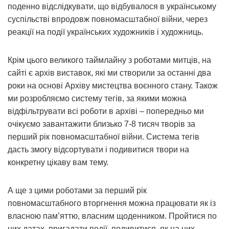
поденно відслідкувати, що відбувалося в українському
суспільстві впродовж повномасштабної війни, через
реакції на події українських художників і художниць.
Крім цього великого таймлайну з роботами митців, на
сайті є архів виставок, які ми створили за останні два
роки на основі Архіву мистецтва воєнного стану. Також
ми розробляємо систему тегів, за якими можна
відфільтрувати всі роботи в архіві – попередньо ми
очікуємо завантажити близько 7-8 тисяч творів за
перший рік повномасштабної війни. Система тегів
дасть змогу відсортувати і подивитися твори на
конкретну цікаву вам тему.
А ще з цими роботами за перший рік
повномасштабного вторгнення можна працювати як із
власною памʼяттю, власним щоденником. Пройтися по
цих датах, пригадати події, подивитися, як на них