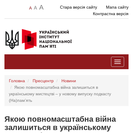
A
Стара версія сайту
Мапа сайту
A
A
Контрастна версія
Toggle
navigati
Головна
Пресцентр
Новини
Якою повномасштабна війна залишиться в
українському мистецтві – у новому випуску подкасту
(На)памʼять
Якою повномасштабна війна
залишиться в українському