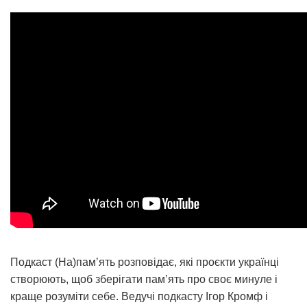
Подкаст (На)памʼять розповідає, які проєкти українці
створюють, щоб зберігати памʼять про своє минуле і
краще розуміти себе. Ведучі подкасту Ігор Кромф і