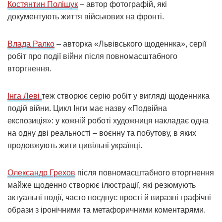
Костянтин Поліщук
– автор фотографій, які
документують життя військових на фронті.
Влада Ралко
– авторка «Львівського щоденнка», серії
робіт про події війни після повномасштабного
вторгнення.
Інга Леві
теж створює серію робіт у вигляді щоденника
подій війни. Цикл Інги має назву «Подвійна
експозиція»: у кожній роботі художниця накладає одна
на одну дві реальності – воєнну та побутову, в яких
продовжують жити цивільні українці.
Олександр Грехов
після повномасштабного вторгнення
майже щоденно створює ілюстрації, які резюмують
актуальні події, часто поєднує прості й виразні графічні
образи з іронічними та метафоричними коментарями.