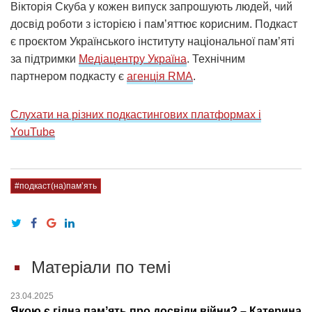
Вікторія Скуба у кожен випуск запрошують людей, чий
досвід роботи з історією і памʼяттює корисним. Подкаст
є проєктом Українського інституту національної памʼяті
за підтримки
Медіацентру Україна
. Технічним
партнером подкасту є
агенція RMA
.
Слухати на різних подкастингових платформах і
YouTube
#подкаст(на)памʼять
Матеріали по темі
23.04.2025
Якою є гідна памʼять про досвіди війни? – Катерина