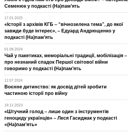
Семенюк у подкасті (На)памʼять
17.01.2025
«Історії з архівів КГБ – “вічнозелена тема”, до якої
завжди буде інтерес», – Едуард Андрющенко у
подкасті (На)памʼять
01.08.2024
Чай у пакетиках, меморіальні традиції, мобілізація –
про незнаний спадок Першої світової війни
говоримо у подкасті (На)памʼять
12.07.2024
Воєнне дитинство: як досвід дітей зробити
частиною історії про війну
19.12.2023
«Штучний голод – лише один з інструментів
геноциду українців» – Леся Гасиджак у подкасті
«(На)памʼять»