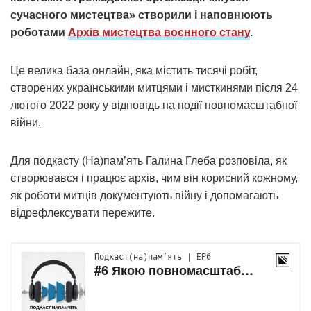
сучасного мистецтва» створили і наповнюють
роботами
Архів мистецтва воєнного стану
.
Це велика база онлайн, яка містить тисячі робіт,
створених українськими митцями і мисткинями після 24
лютого 2022 року у відповідь на події повномасштабної
війни.
Для подкасту (На)памʼять Галина Глеба розповіла, як
створювався і працює архів, чим він корисний кожному,
як роботи митців документують війну і допомагають
відрефлексувати пережите.