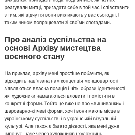
реагували митці, пригадати себе в той час і співставити
з тим, які відчуття вони викликають у вас сьогодні. І
таким чином попрацювати зі своїми спогадами.
Про аналіз суспільства на
основі Архіву мистецтва
воєнного стану
На прикладі архіву мені простіше побачити, як
відходить навʼязана нам концепція меншовартості,
з'являються власна позиція і чіткі образи ідентичності,
які художники намагаються вловити і помістити в
конкретні форми. Тобто це вже не про «вишиванки» і
шароварно-кітчеві форми, хоч і вони мають місце в
українському суспільстві і в українській візуальній
культурі. Але також є багато дієвості, яка мені дуже
імпонує, наче через художників і художниць