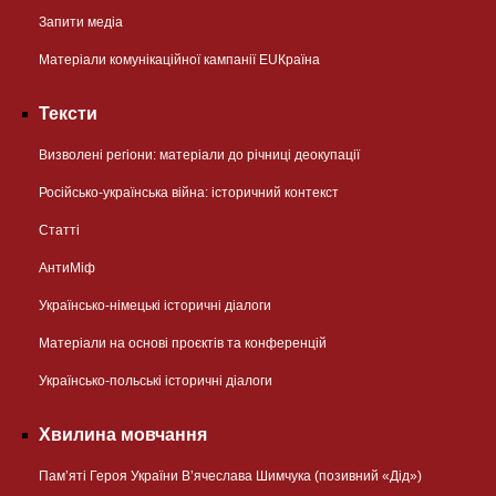
Запити медіа
Матеріали комунікаційної кампанії EUКраїна
Тексти
Визволені регіони: матеріали до річниці деокупації
Російсько-українська війна: історичний контекст
Статті
АнтиМіф
Українсько-німецькі історичні діалоги
Матеріали на основі проєктів та конференцій
Українсько-польські історичні діалоги
Хвилина мовчання
Пам’яті Героя України В’ячеслава Шимчука (позивний «Дід»)