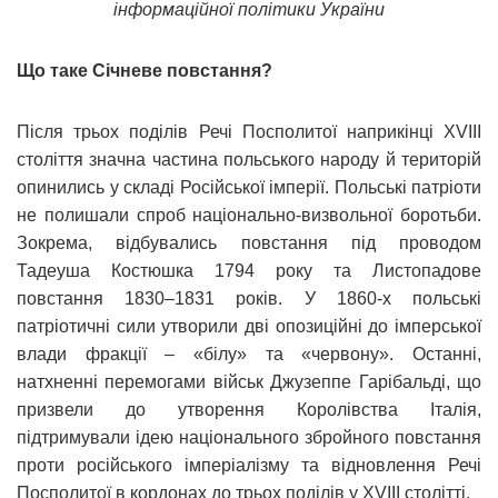
інформаційної політики України
Що таке Січневе повстання?
Після трьох поділів Речі Посполитої наприкінці XVIII
століття значна частина польського народу й територій
опинились у складі Російської імперії. Польські патріоти
не полишали спроб національно-визвольної боротьби.
Зокрема, відбувались повстання під проводом
Тадеуша Костюшка 1794 року та Листопадове
повстання 1830–1831 років. У 1860-х польські
патріотичні сили утворили дві опозиційні до імперської
влади фракції – «білу» та «червону». Останні,
натхненні перемогами військ Джузеппе Гарібальді, що
призвели до утворення Королівства Італія,
підтримували ідею національного збройного повстання
проти російського імперіалізму та відновлення Речі
Посполитої в кордонах до трьох поділів у XVIII столітті.