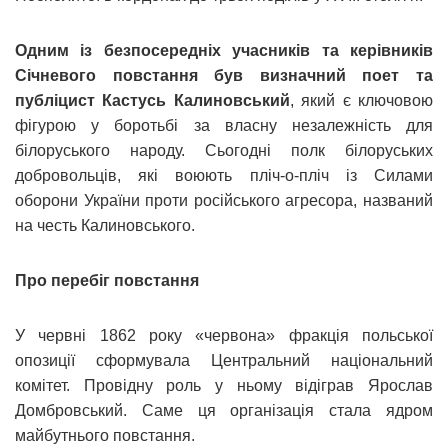
Одним із безпосередніх учасників та керівників
Січневого повстання був визначний поет та
публіцист Кастусь Калиновський
, який є ключовою
фігурою у боротьбі за власну незалежність для
білоруського народу. Сьогодні полк білоруських
добровольців, які воюють пліч-о-пліч із Силами
оборони України проти російського агресора, названий
на честь Калиновського.
Про перебіг повстання
У червні 1862 року «червона» фракція польської
опозиції сформувала Центральний національний
комітет. Провідну роль у ньому відіграв Ярослав
Домбровський. Саме ця організація стала ядром
майбутнього повстання.