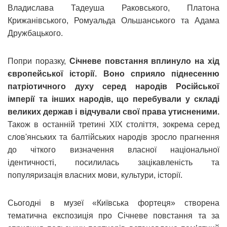
Владислава Тадеуша Раковського, Платона
Крижанівського, Ромуальда Ольшанського та Адама
Дружбацького.
Попри поразку,
Січневе повстання вплинуло на хід
європейської історії. Воно сприяло піднесенню
патріотичного духу серед народів Російської
імперії та інших народів, що перебували у складі
великих держав і відчували свої права утисненими.
Також в останній третині ХІХ століття, зокрема серед
слов'янських та балтійських народів зросло прагнення
до чіткого визначення власної національної
ідентичності, посилилась зацікавленість та
популяризація власних мови, культури, історії.
Сьогодні в музеї «Київська фортеця» створена
тематична експозиція про Січневе повстання та за