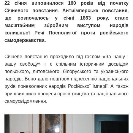
22 січня виповнилося 160 років від початку
Січневого повстання. Антиімперське повстання,
що розпочалось у січні 1863 року, стало
масштабним збройним виступом народів
колишньої Речі Посполитої проти російського
самодержавства.
Січневе повстання проходило під гаслом «За нашу і
вашу свободу» і є спільним історичним досвідом
польського, литовського, білоруського та українського
народів. Воно дало поштовх піднесенню національних
рухів поневолених народів Російської імперії. А також
пришвидшило процеси просвітництва та національного
самоусвідомлення.