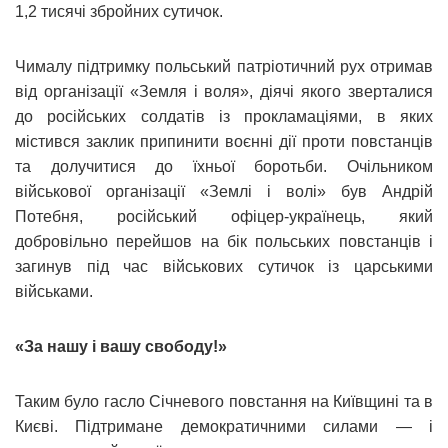
1,2 тисячі збройних сутичок.
Чималу підтримку польський патріотичний рух отримав
від організації «Земля і воля», діячі якого зверталися
до російських солдатів із прокламаціями, в яких
містився заклик припинити воєнні дії проти повстанців
та долучитися до їхньої боротьби. Очільником
військової організації «Землі і волі» був Андрій
Потебня, російський офіцер-українець, який
добровільно перейшов на бік польських повстанців і
загинув під час військових сутичок із царськими
військами.
«За нашу і вашу свободу!»
Таким було гасло Січневого повстання на Київщині та в
Києві. Підтримане демократичними силами — і