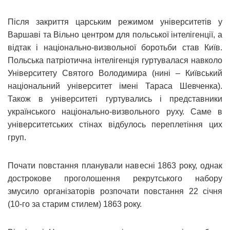
Після закриття царським режимом університетів у
Варшаві та Вільно центром для польської інтелігенції, а
відтак і національно-визвольної боротьби став Київ.
Польська патріотична інтелігенція гуртувалася навколо
Університету Святого Володимира (нині – Київський
національний університет імені Тараса Шевченка).
Також в університеті гуртувались і представники
українського національно-визвольного руху. Саме в
університетських стінах відбулось переплетіння цих
груп.
Почати повстання планували навесні 1863 року, однак
дострокове проголошення рекрутського набору
змусило організаторів розпочати повстання 22 січня
(10-го за старим стилем) 1863 року.