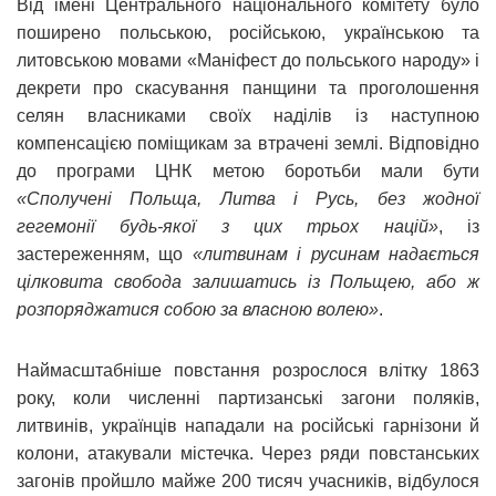
Від імені Центрального національного комітету було
поширено польською, російською, українською та
литовською мовами «Маніфест до польського народу» і
декрети про скасування панщини та проголошення
селян власниками своїх наділів із наступною
компенсацією поміщикам за втрачені землі. Відповідно
до програми ЦНК метою боротьби мали бути
«Сполучені Польща, Литва і Русь, без жодної
гегемонії будь-якої з цих трьох націй»
, із
застереженням, що
«литвинам і русинам надається
цілковита свобода залишатись із Польщею, або ж
розпоряджатися собою за власною волею»
.
Наймасштабніше повстання розрослося влітку 1863
року, коли численні партизанські загони поляків,
литвинів, українців нападали на російські гарнізони й
колони, атакували містечка. Через ряди повстанських
загонів пройшло майже 200 тисяч учасників, відбулося