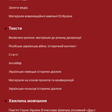
Запити медіа
Матеріали комунікаційної кампанії EUКраїна
Тексти
Визволені регіони: матеріали до річниці деокупації
Російсько-українська війна: історичний контекст
Статті
АнтиМіф
Українсько-німецькі історичні діалоги
Матеріали на основі проєктів та конференцій
Українсько-польські історичні діалоги
Хвилина мовчання
Пам’яті Героя України В’ячеслава Шимчука (позивний «Дід»)