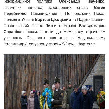
інформаційної політики
Олександр Ткаченко
,
заступник міністра закордонних справ
Євген
Перебийніс
, Надзвичайний і Повноважний Посол
Польщі в Україні
Бартош Ціхоцький
та Надзвичайний і
Повноважний Посол Литви в Україні
Вальдемарас
Сарапінас
поклали квіти до меморіалу страченим
учасникам Січневого повстання в Національному
історико-архітектурному музеї «Київська фортеця».