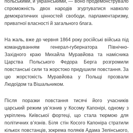
польськими, й українськими, — воно продемонструвало
спроможність двох народів згуртуватися навколо
демократичних цінностей свободи, парламентаризму,
приватної власності й загального блага.
На жаль, вже до червня 1864 року російські війська під
командуванням генерал-губернатора Північно-
Західного краю Михайла Муравйова та намісника
Царства Польського Федора Берга розгромили
повстанські сили та жорстоко придушили повстання. За
цю жорстокість Муравйова у Польщі прозвали
Людоїдом та Вішальником.
Після поразки повстання тисячі його учасників
царський режим увʼязнив у Косому Капонірі, одному з
укріплень Київської фортеці, що стала тюрмою для
політичних вʼязнів. Біля стін Косого Капоніра стратили
кількох повстанців, зокрема поляків Адама Зелінського,