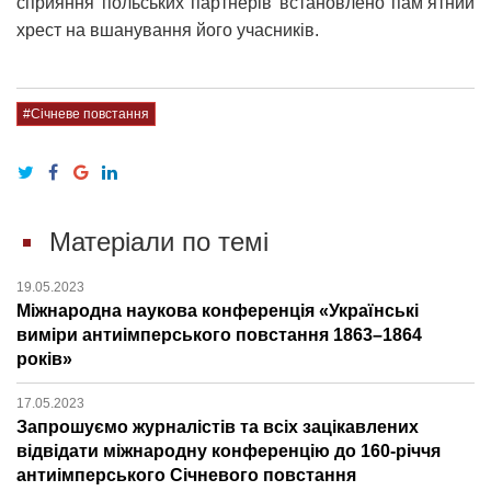
сприяння польських партнерів встановлено пам’ятний
хрест на вшанування його учасників.
#Січневе повстання
Матеріали по темі
19.05.2023
Міжнародна наукова конференція «Українські
виміри антиімперського повстання 1863–1864
років»
17.05.2023
Запрошуємо журналістів та всіх зацікавлених
відвідати міжнародну конференцію до 160-річчя
антиімперського Січневого повстання