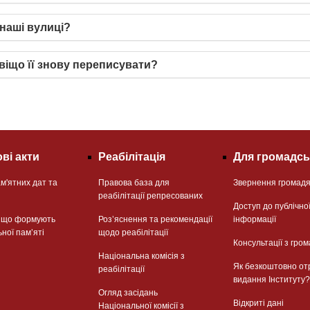
 наші вулиці?
авіщо її знову переписувати?
ві акти
Реабілітація
Для громадсь
м'ятних дат та
Правова база для
Звернення громад
реабілітації репресованих
Доступ до публічно
, що формують
Розʼяснення та рекомендації
інформації
ьної памʼяті
щодо реабілітації
Консультації з гром
Національна комісія з
Як безкоштовно от
реабілітації
видання Інституту?
Огляд засідань
Відкриті дані
Національної комісії з