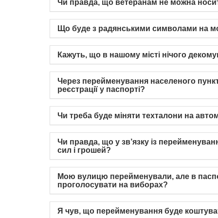
Чи правда, що ветеранам не можна носит
Що буде з радянськими символами на м
Кажуть, що в нашому місті нічого декому
Через перейменування населеного пункту
реєстрації у паспорті?
Чи треба буде міняти техталони на автом
Чи правда, що у зв’язку із перейменува
сил і грошей?
Мою вулицю перейменували, але в паспор
проголосувати на виборах?
Я чув, що перейменування буде коштува