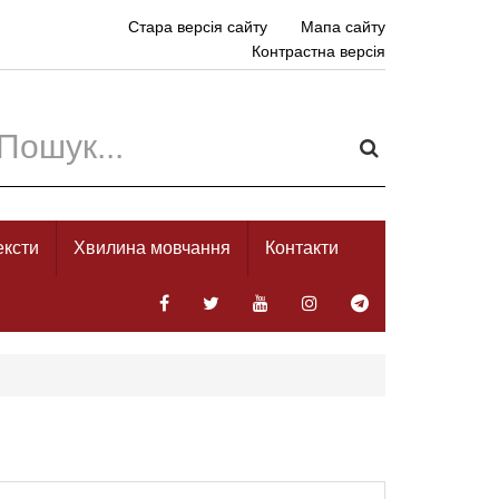
Стара версія сайту
Мапа сайту
Контрастна версія
ексти
Хвилина мовчання
Контакти