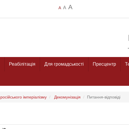
A
A
A
Реабілітація
Для громадськості
Пресцентр
Т
російського імперіалізму
Декомунізація
Питання-відповіді