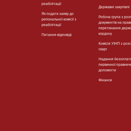
реабілітації
Державні закупівлі
Як подати заяву до
Робоча група з роз
регіональної комісії з
документів на прав
реабілітації
перетинання держ
кордону
Питання-відповіді
Комісія УІНП з роз
скарг
Надання безоплат
первинної правнич
допомогти
Фінанси