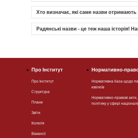
Хто визначає, які саме назви отримають
Радянські назви - це теж наша історія! Н
Про Інститут
Нормативно-право
Про Інститут
Нормативна база щодо па
ювілеїв
Структура
Нормативно-правові акти
Плани
політику у сфері націонал
Звіти
Колегія
Вакансії