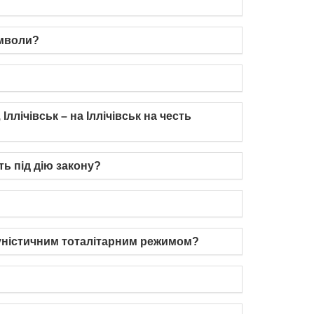
имволи?
лічівськ – на Іллічівськ на честь
ь під дію закону?
комуністичним тоталітарним режимом?