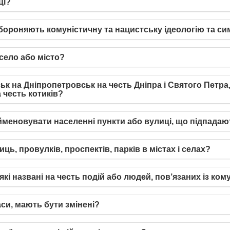
ці?
абороняють комуністичну та нацистську ідеологію та с
село або місто?
на Дніпропетровськ на честь Дніпра і Святого Петра, Іл
а честь котиків?
меновувати населенні пункти або вулиці, що підпадают
ь, провулків, проспектів, парків в містах і селах?
, які названі на честь подій або людей, пов’язаних із 
аси, мають бути змінені?