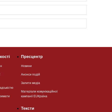
кості
Пресцентр
ян
Новини
ї
Анонси подій
Запити медіа
адськістю
Матеріали комунікаційної
римати
кампанії EUКраїна
Тексти