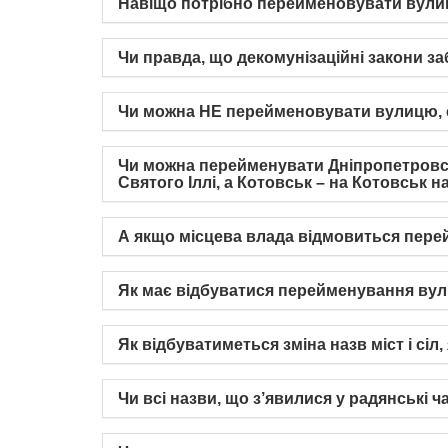
Навіщо потрібно перейменовувати вули
Чи правда, що декомунізаційні закони з
Чи можна НЕ перейменовувати вулицю, 
Чи можна перейменувати Дніпропетровськ 
Святого Іллі, а Котовськ – на Котовськ н
А якщо місцева влада відмовиться перей
Як має відбуватися перейменування вулиц
Як відбуватиметься зміна назв міст і сіл
Чи всі назви, що з’явилися у радянські ч