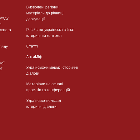
Визволені регіони:
матеріали до річниці
гляду
деокупації
о
Російсько-українська війна:
авного
історичний контекст
Статті
гляду
АнтиМіф
ної
Українсько-німецькі історичні
ої
діалоги
Матеріали на основі
проєктів та конференцій
Українсько-польські
історичні діалоги