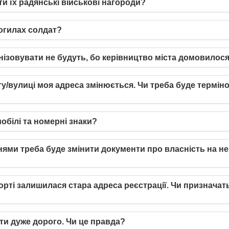
и їх радянські військові нагороди?
огилах солдат?
нізовувати не будуть, бо керівництво міста домовилося
/вулиці моя адреса змінюється. Чи треба буде терміно
обілі та номерні знаки?
ннями треба буде змінити документи про власність на н
ті залишилася стара адреса реєстрації. Чи призначать
ти дуже дорого. Чи це правда?