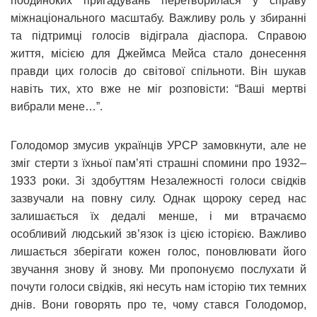
поодиноких пригадувань перетворилася у справу
міжнаціонального масштабу. Важливу роль у збиранні
та підтримці голосів відіграла діаспора. Справою
життя, місією для Джеймса Мейса стало донесення
правди цих голосів до світової спільноти. Він шукав
навіть тих, хто вже не міг розповісти: “Ваші мертві
вибрали мене…”.
Голодомор змусив українців УРСР замовкнути, але не
зміг стерти з їхньої пам’яті страшні спомини про 1932–
1933 роки. Зі здобуттям Незалежності голоси свідків
зазвучали на повну силу. Однак щороку серед нас
залишається їх дедалі менше, і ми втрачаємо
особливий людський зв’язок із цією історією. Важливо
лишається зберігати кожен голос, поновлювати його
звучання знову й знову. Ми пропонуємо послухати й
почути голоси свідків, які несуть нам історію тих темних
днів. Вони говорять про те, чому стався Голодомор,