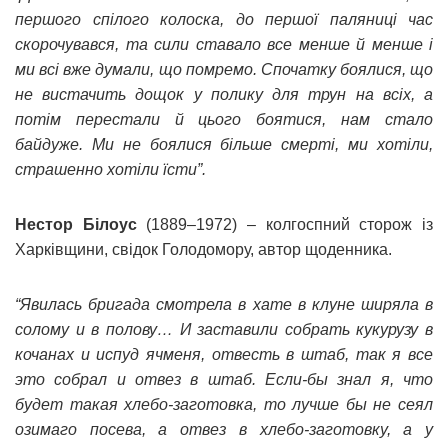
першого спiлого колоска, до першої паляниці час
скорочувався, та сили ставало все менше й менше i
ми всi вже думали, що помремо. Спочатку боялися, що
не вистачить дощок у полику для трун на всіх, а
потiм перестали й цього боятися, нам стало
байдуже. Ми не боялися бiльше смертi, ми хотіли,
страшенно хотiли їсти”.
Нестор Білоус
(1889–1972) – колгоспний сторож із
Харківщини, свідок Голодомору, автор щоденника.
“Явилась бригада смотрела в хате в клуне ширяла в
солому и в полову… И заставили собрать кукурузу в
кочанах и испуд ячменя, отвесть в штаб, так я все
это собрал и отвез в штаб. Если-бы знал я, что
будет такая хлебо-заготовка, то лучше бы не сеял
озимаго посева, а отвез в хлебо-заготовку, а у