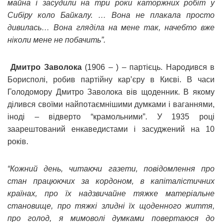
майна і засудили на три роки каторжних робіт у
Сибіру коло Байкалу. … Вона не плакала просто
дивилась… Вона гляділа на мене так, начебто вже
ніколи мене не побачить”.
Дмитро Заволока
(1906 – ) – партієць. Народився в
Борисполі, робив партійну кар’єру в Києві. В часи
Голодомору Дмитро Заволока вів щоденник. В якому
ділився своїми найпотаємнішими думками і ваганнями,
іноді – відверто “крамольними”. У 1935 році
заарештований енкаведистами і засуджений на 10
років.
“Кожний день, читаючи газети, повідомлення про
стан працюючих за кордоном, в капіталістичних
країнах, про їх надзвичайне тяжке матеріальне
становище, про тяжкі злидні їх щоденного життя,
про голод, я мимоволі думками повертаюся до