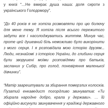
у книзі “…Не вмирає душа наша: доля сироти з
українського Голодомору”.
“До 40 років я не хотіла розмовляти про цю болючу
для мене тему. Я хотіла після всього пережитого
забути все і насолоджуватись життям. Минув час,
проте цей душевний біль неможливо було викорінити
з мого серця. І я розповідала мою історію друзям...
Люди, незнайомі з історією України, до глибини серця
були зворушені моїми розповідями про батьків,
засланих у Сибір, про голод, поневіряння маленької
дівчинки”.
“Матір заарештували за збирання померзлих колосків.
Пузатий енкаведист погордливо звинуватив: «Ти
збирала народне добро, крала у держави». … Їй
офіційно висунули звинувачення у крадіжці державного