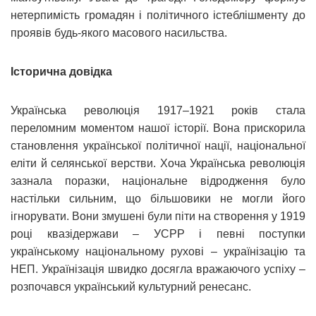
нетерпимість громадян і політичного істеблішменту до
проявів будь-якого масового насильства.
Історична довідка
Українська революція 1917–1921 років стала
переломним моментом нашої історії. Вона прискорила
становлення української політичної нації, національної
еліти й селянської верстви. Хоча Українська революція
зазнала поразки, національне відродження було
настільки сильним, що більшовики не могли його
ігнорувати. Вони змушені були піти на створення у 1919
році квазідержави – УСРР і певні поступки
українському національному рухові – українізацію та
НЕП. Українізація швидко досягла вражаючого успіху –
розпочався український культурний ренесанс.