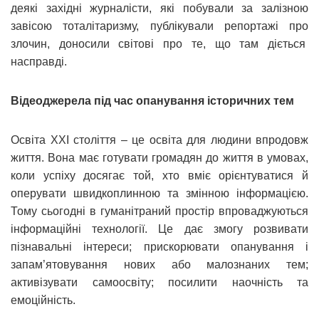
деякі західні журналісти, які побували за залізною
завісою тоталітаризму, публікували репортажі про
злочин, доносили світові про те, що там діється
насправді.
Відеоджерела під час опанування історичних тем
Освіта ХХІ століття – це освіта для людини впродовж
життя. Вона має готувати громадян до життя в умовах,
коли успіху досягає той, хто вміє орієнтуватися й
оперувати швидкоплинною та змінною інформацією.
Тому сьогодні в гуманітраний простір впроваджуються
інформаційні технології. Це дає змогу розвивати
пізнавальні інтереси; прискорювати опанування і
запам’ятовування нових або малознаних тем;
активізувати самоосвіту; посилити наочність та
емоційність.