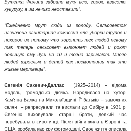
Бутенка Филипа забрали муку всю, горох, квасолю,
кукурузу, а им нечиво неоставили”.
“Ежедневно мрут люди из голоду. Сельсоветом
назначена санитарная комиссия для уборки трупов и
похорон их потому что хоронить тех людей некому
так теперь сельсовет выгоняет людей и роют
большую яму душ на 10 и тогда зарывают. Много
людей взрослых и детей как посмотришь так это
живые мертвецы”.
Євгенія Сакевич-Даллас
(1925–2014) – відома
модель, громадська діячка. Народилася на хуторі
Кам’яна Балка на Миколаївщині. Її батьків – заможних
селян – репресували та вислали до Сибіру в 1931 р.
Євгенію виховували старші брати, деякий час
перебувала в сиротинці. Після війни жила в Європі та
США, зробила кар’єру фотомоделі. Своє життя описала