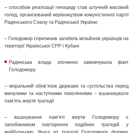
– способом реалізації геноциду став штучний масовий
голод, організований керівництвом комуністичної партії
Радянського Союзу та Радянської України;
– Голодомор спричинив загибель мільйонів українців на
території Української СРР і Кубані
Радянська влада злочинно замовчувала факт
Голодомору
– моральний обов’язок держави та суспільства перед
минулими та наступними поколіннями – вшановувати
пам’ять жертв трагедії
– вшанування пам’яті жертв Голодомору є
запобіжником повторення подібних трагедій у
майбутньому. Увага до трагедії Голодомору формує