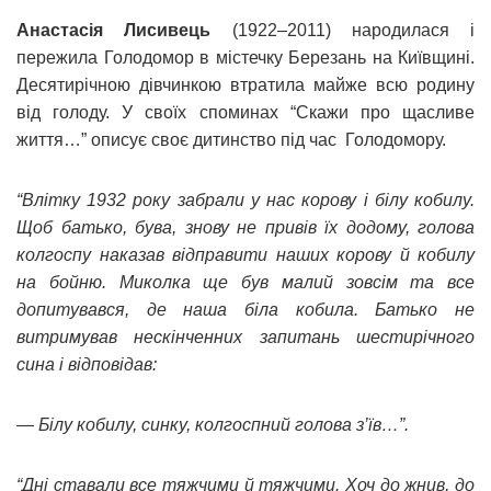
Анастасія Лисивець
(1922–2011) народилася і
пережила Голодомор в містечку Березань на Київщині.
Десятирічною дівчинкою втратила майже всю родину
від голоду. У своїх споминах “Скажи про щасливе
життя…” описує своє дитинство під час Голодомору.
“Влiтку 1932 року забрали у нас корову i бiлу кобилу.
Щоб батько, бува, знову не привiв їх додому, голова
колгоспу наказав вiдправити наших корову й кобилу
на бойню. Миколка ще був малий зовсiм та все
допитувався, де наша бiла кобила. Батько не
витримував нескiнченних запитань шестирiчного
сина i вiдповiдав:
— Бiлу кобилу, синку, колгоспний голова з’їв…”.
“Днi ставали все тяжчими й тяжчими. Хоч до жнив, до