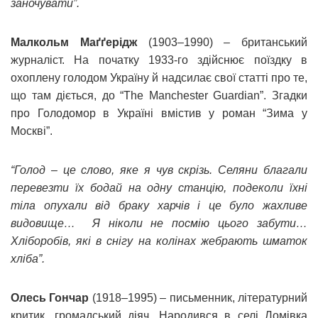
заночувати”.
Малкольм Маґґерідж
(1903–1990) – британський
журналіст. На початку 1933-го здійснює поїздку в
охоплену голодом Україну й надсилає свої статті про те,
що там діється, до “The Manchester Guardian”. Згадки
про Голодомор в Україні вмістив у роман “Зима у
Москві”.
“Голод – це слово, яке я чув скрізь. Селяни благали
перевезти їх бодай на одну станцію, подеколи їхні
тіла опухали від браку харчів і це було жахливе
видовище… Я ніколи не посмію цього забути…
Хліборобів, які в снігу на колінах жебрають шматок
хліба”.
Олесь Гончар
(1918–1995) – письменник, літературний
критик, громадський діяч. Народився в селі Ломівка