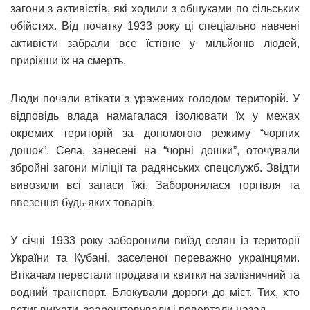
загони з активістів, які ходили з обшуками по сільських
обійстях. Від початку 1933 року ці спеціально навчені
активісти забрали все їстівне у мільйонів людей,
прирікши їх на смерть.
Люди почали втікати з уражених голодом територій. У
відповідь влада намагалася ізолювати їх у межах
окремих територій за допомогою режиму “чорних
дошок”. Села, занесені на “чорні дошки”, оточували
збройні загони міліції та радянських спецслужб. Звідти
вивозили всі запаси їжі. Заборонялася торгівля та
ввезення будь-яких товарів.
У січні 1933 року заборонили виїзд селян із території
України та Кубані, заселеної переважно українцями.
Втікачам перестали продавати квитки на залізничний та
водний транспорт. Блокували дороги до міст. Тих, хто
встиг виїхати, заарештовували і повертали назад.