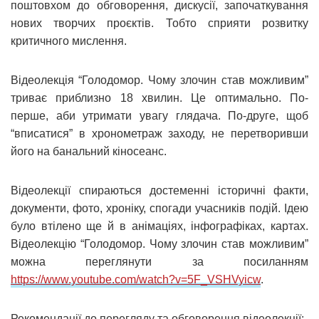
поштовхом до обговорення, дискусії, започаткування
нових творчих проєктів. Тобто сприяти розвитку
критичного мислення.
Відеолекція “Голодомор. Чому злочин став можливим”
триває приблизно 18 хвилин. Це оптимально. По-
перше, аби утримати увагу глядача. По-друге, щоб
“вписатися” в хронометраж заходу, не перетворивши
його на банальний кіносеанс.
Відеолекції спираються достеменні історичні факти,
документи, фото, хроніку, спогади учасників подій. Ідею
було втілено ще й в анімаціях, інфографіках, картах.
Відеолекцію “Голодомор. Чому злочин став можливим”
можна переглянути за посиланням
https://www.youtube.com/watch?v=5F_VSHVyicw
.
Рекомендації до перегляду та обговорення відеолекції: