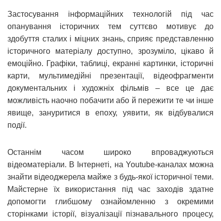
Застосування інформаційних технологій під час
опанування історичних тем суттєво мотивує до
здобуття сталих і міцних знань, сприяє представленню
історичного матеріалу доступно, зрозуміло, цікаво й
емоційно. Графіки, таблиці, екранні картинки, історичні
карти, мультимедійні презентації, відеофрагменти
документальних і художніх фільмів – все це дає
можливість наочно побачити або й пережити те чи інше
явище, зануритися в епоху, уявити, як відбувалися
події.
Останнім часом широко впроваджуються
відеоматеріали. В Інтернеті, на Youtube-каналах можна
знайти відеоджерела майже з будь-якої історичної теми.
Майстерне їх використання під час заходів здатне
допомогти глибшому ознайомленню з окремими
сторінками історії, візуалізації пізнавального процесу,