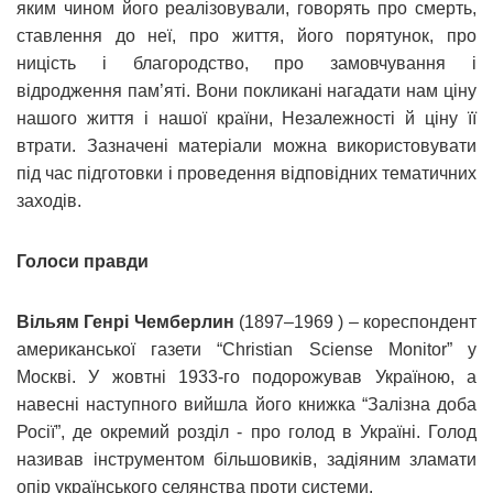
яким чином його реалізовували, говорять про смерть,
ставлення до неї, про життя, його порятунок, про
ницість і благородство, про замовчування і
відродження пам’яті. Вони покликані нагадати нам ціну
нашого життя і нашої країни, Незалежності й ціну її
втрати. Зазначені матеріали можна використовувати
під час підготовки і проведення відповідних тематичних
заходів.
Голоси правди
Вільям Генрі Чемберлин
(1897–1969 ) – кореспондент
американської газети “Christian Sciense Monitor” у
Москві. У жовтні 1933-го подорожував Україною, а
навесні наступного вийшла його книжка “Залізна доба
Росії”, де окремий розділ - про голод в Україні. Голод
називав інструментом більшовиків, задіяним зламати
опір українського селянства проти системи.