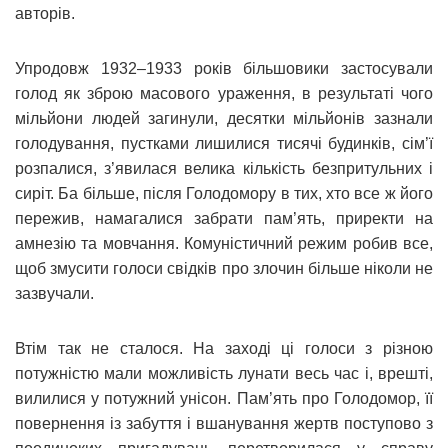
авторів.
Упродовж 1932–1933 років більшовики застосували
голод як зброю масового ураження, в результаті чого
мільйони людей загинули, десятки мільйонів зазнали
голодування, пустками лишилися тисячі будинків, сім’ї
розпалися, з’явилася велика кількість безпритульних і
сиріт. Ба більше, після Голодомору в тих, хто все ж його
пережив, намагалися забрати пам’ять, приректи на
амнезію та мовчання. Комуністичний режим робив все,
щоб змусити голоси свідків про злочин більше ніколи не
зазвучали.
Втім так не сталося. На заході ці голоси з різною
потужністю мали можливість лунати весь час і, врешті,
вилилися у потужний унісон. Пам’ять про Голодомор, її
повернення із забуття і вшанування жертв поступово з