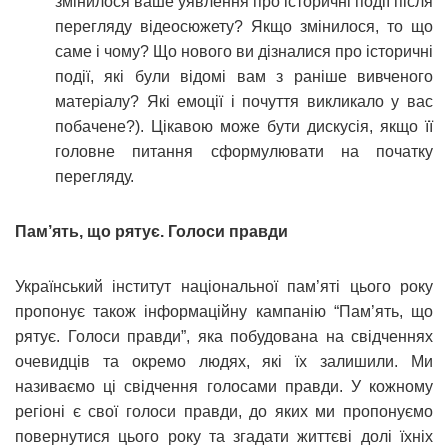
змінилося ваше уявлення про історичні події після
перегляду відеосюжету? Якщо змінилося, то що
саме і чому? Що нового ви дізналися про історичні
події, які були відомі вам з раніше вивченого
матеріалу? Які емоції і почуття викликало у вас
побачене?). Цікавою може бути дискусія, якщо її
головне питання сформулювати на початку
перегляду.
Пам’ять, що рятує. Голоси правди
Український інститут національної пам’яті цього року
пропонує також інформаційну кампанію “Пам’ять, що
рятує. Голоси правди”, яка побудована на свідченнях
очевидців та окремо людях, які їх залишили. Ми
називаємо ці свідчення голосами правди. У кожному
регіоні є свої голоси правди, до яких ми пропонуємо
повернутися цього року та згадати життєві долі їхніх