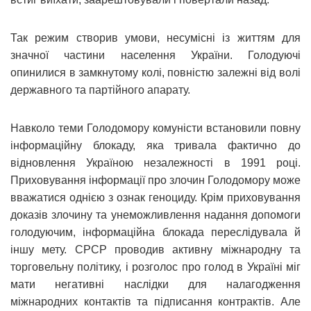
Так режим створив умови, несумісні із життям для
значної частини населення України. Голодуючі
опинилися в замкнутому колі, повністю залежні від волі
державного та партійного апарату.
Навколо теми Голодомору комуністи встановили повну
інформаційну блокаду, яка тривала фактично до
відновлення Україною незалежності в 1991 році.
Приховування інформації про злочин Голодомору може
вважатися однією з ознак геноциду. Крім приховування
доказів злочину та унеможливлення надання допомоги
голодуючим, інформаційна блокада переслідувала й
іншу мету. СРСР проводив активну міжнародну та
торговельну політику, і розголос про голод в Україні міг
мати негативні наслідки для налагодження
міжнародних контактів та підписання контрактів. Але