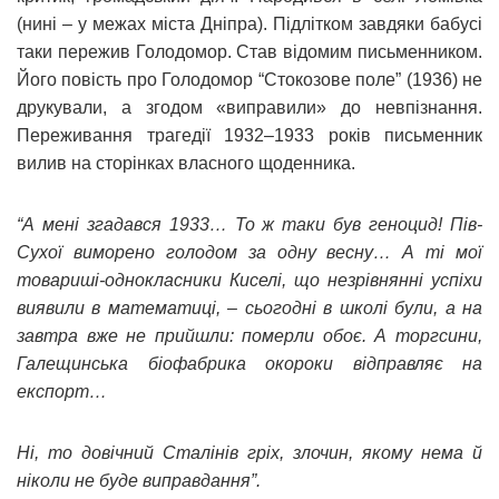
(нині – у межах міста Дніпра). Підлітком завдяки бабусі
таки пережив Голодомор. Став відомим письменником.
Його повість про Голодомор “Стокозове поле” (1936) не
друкували, а згодом «виправили» до невпізнання.
Переживання трагедії 1932–1933 років письменник
вилив на сторінках власного щоденника.
“А мені згадався 1933… То ж таки був геноцид! Пів-
Сухої виморено голодом за одну весну… А ті мої
товариші-однокласники Киселі, що незрівнянні успіхи
виявили в математиці, – сьогодні в школі були, а на
завтра вже не прийшли: померли обоє. А торгсини,
Галещинська біофабрика окороки відправляє на
експорт…
Ні, то довічний Сталінів гріх, злочин, якому нема й
ніколи не буде виправдання”.