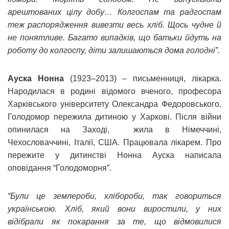
арештованих цілу добу… Колгоспам та радгоспам
теж распорядження вивезти весь хліб. Щось чудне й
не понятливе. Багато випадків, що батьки йдуть на
роботу до колгоспу, діти залишаються дома голодні”.
Ауска Нонна
(1923–2013) – письменниця, лікарка.
Народилася в родині відомого вченого, професора
Харківського університету Олександра Федоровського.
Голодомор пережила дитиною у Харкові. Після війни
опинилася на Заході, жила в Німеччині,
Чехословаччині, Італії, США. Працювала лікарем. Про
пережите у дитинстві Нонна Ауска написала
оповідання “Голодоморня”.
“Були це землероби, хлібороби, так говориться
українською. Хліб, який вони виростили, у них
відібрали як покарання за те, що відмовилися