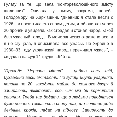
Гулагу за те, що вела “контрреволюційного змісту
щоденник”. Описала у ньому, зокрема, перебіг
Голодомору на Харківщині. “Дневник я стала вести с
1926 г. и посвятила его своим детям, чтоб они лет через
20 прочли и увидели, как страдал и стонал народ, какой
был ужасный голод… В моих записках отражено все, и
я не сгущала, я описывала все ужасы. На Украине в
1930–33 году украинский народ переживал ужасы”, –
свідчила на суді 14 грудня 1945-го.
“Проходе “Червона мітла” – цебто весь хліб,
буквально весь, змітають. По вулиці йдуть ударники,
чоловік по 20, заходять майже до кожного двору й
забирають, вимітають все, чим міг би кормитися
селянин. Треба ще додати, що з людьми поводяться
дуже погано. Товкають в спину так, що селянин робе
декілька кроків, падає на підлогу. Запирають до
комори. Морять голодом. Не випускають