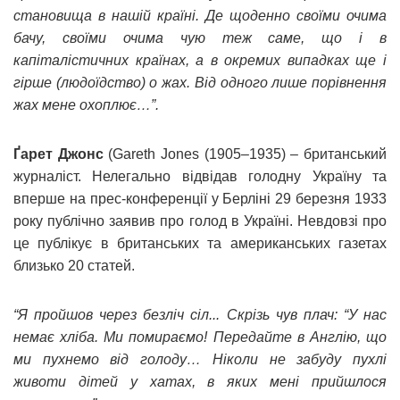
становища в нашій країні. Де щоденно своїми очима
бачу, своїми очима чую теж саме, що і в
капіталістичних країнах, а в окремих випадках ще і
гірше (людоїдство) о жах. Від одного лише порівнення
жах мене охоплює…”.
Ґарет Джонс
(Gareth Jones (1905–1935) – британський
журналіст. Нелегально відвідав голодну Україну та
вперше на прес-конференції у Берліні 29 березня 1933
року публічно заявив про голод в Україні. Невдовзі про
це публікує в британських та американських газетах
близько 20 статей.
“Я пройшов через безліч сіл... Скрізь чув плач: “У нас
немає хліба. Ми помираємо! Передайте в Англію, що
ми пухнемо від голоду… Ніколи не забуду пухлі
животи дітей у хатах, в яких мені прийшлося