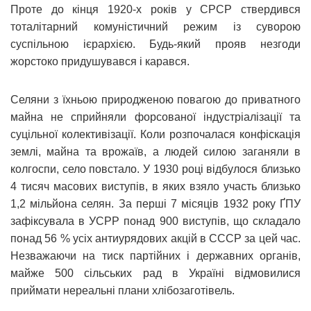
Проте до кінця 1920-х років у СРСР ствердився
тоталітарний комуністичний режим із суворою
суспільною ієрархією. Будь-який прояв незгоди
жорстоко придушувався і карався.
Селяни з їхньою природженою повагою до приватного
майна не сприйняли форсованої індустріалізації та
суцільної колективізації. Коли розпочалася конфіскація
землі, майна та врожаїв, а людей силою заганяли в
колгоспи, село повстало. У 1930 році відбулося близько
4 тисяч масових виступів, в яких взяло участь близько
1,2 мільйона селян. За перші 7 місяців 1932 року ҐПУ
зафіксувала в УСРР понад 900 виступів, що складало
понад 56 % усіх антиурядових акцій в СССР за цей час.
Незважаючи на тиск партійних і державних органів,
майже 500 сільських рад в Україні відмовилися
приймати нереальні плани хлібозаготівель.