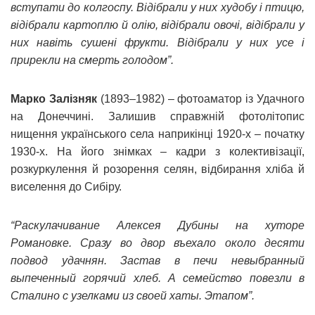
вступати до колгоспу. Відібрали у них худобу і птицю,
відібрали картоплю й олію, відібрали овочі, відібрали у
них навіть сушені фрукти. Відібрали у них усе і
прирекли на смерть голодом”.
Марко Залізняк
(1893–1982) – фотоаматор із Удачного
на Донеччині. Залишив справжній фотолітопис
нищення українського села наприкінці 1920-х – початку
1930-х. На його знімках – кадри з колективізації,
розкуркулення й розорення селян, відбирання хліба й
виселення до Сибіру.
“Раскулачивание Алексея Дубины на хуторе
Романовке. Сразу во двор въехало около десяти
подвод удачнян. Застав в печи невыбранный
выпеченный горячий хлеб. А семейство повезли в
Сталино с узелками из своей хаты. Этапом”.