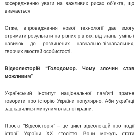
зосередженню уваги на важливих рисах об’єкта, що
вивчається.
Отже, впровадження нової технології дає змогу
отримати результати на різних рівнях: від знань, умінь і
навичок до розвинених навчально-пізнавальних,
творчих якостей особистості.
Відеолекторій “Голодомор. Чому злочин став
можливим”
Український інститут національної пам’яті прагне
говорити про історію України популярно. Аби українці
зацікавилися минулим власної країни.
Проєкт “Відеоісторія” – це цикл відеолекцій про події
історії України ХХ століття. Вони можуть стати