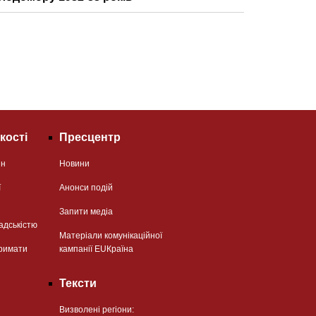
кості
Пресцентр
ян
Новини
ї
Анонси подій
Запити медіа
адськістю
Матеріали комунікаційної
римати
кампанії EUКраїна
Тексти
Визволені регіони: