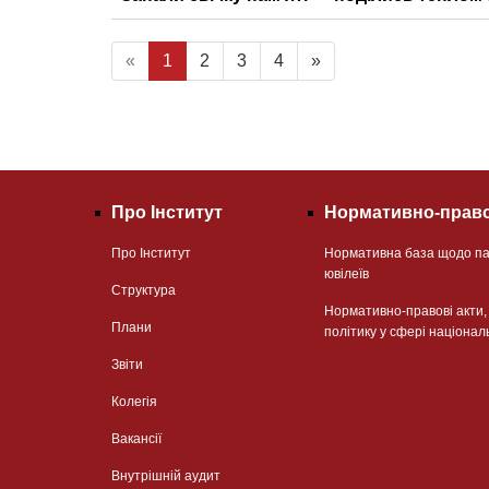
«
1
2
3
4
»
Про Інститут
Нормативно-право
Про Інститут
Нормативна база щодо па
ювілеїв
Структура
Нормативно-правові акти
Плани
політику у сфері націонал
Звіти
Колегія
Вакансії
Внутрішній аудит