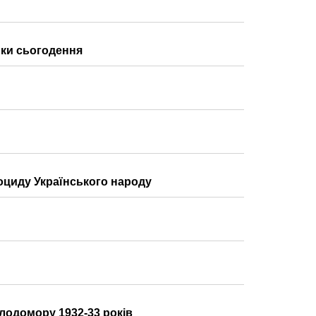
ики сьогодення
ноциду Українського народу
олодомору 1932-33 років