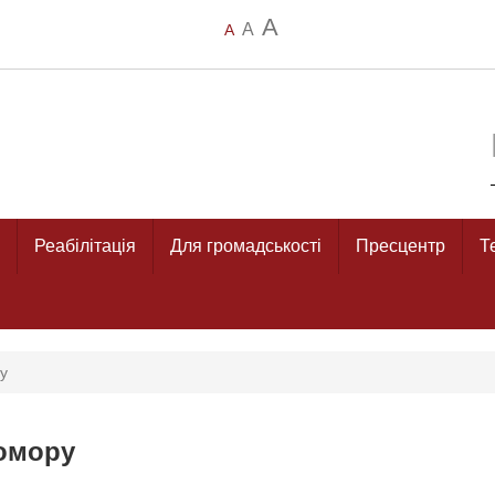
A
A
A
Реабілітація
Для громадськості
Пресцентр
Т
у
домору