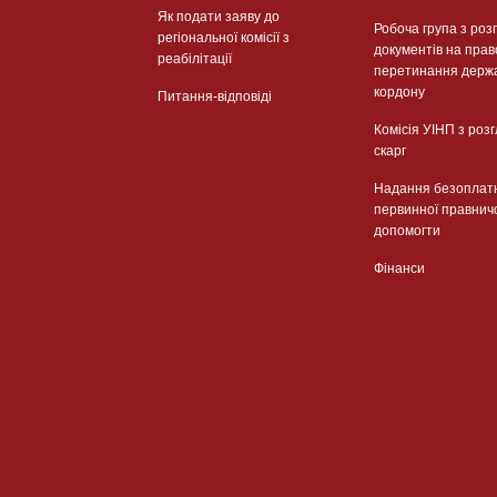
Як подати заяву до
Робоча група з роз
регіональної комісії з
документів на прав
реабілітації
перетинання держ
кордону
Питання-відповіді
Комісія УІНП з роз
скарг
Надання безоплат
первинної правнич
допомогти
Фінанси