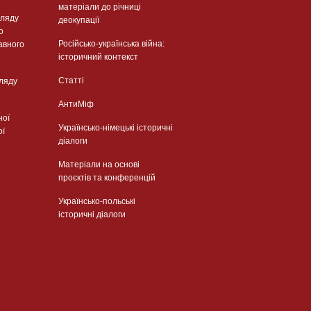
матеріали до річниці
гляду
деокупації
о
Російсько-українська війна:
авного
історичний контекст
Статті
гляду
АнтиМіф
ної
Українсько-німецькі історичні
ої
діалоги
Матеріали на основі
проєктів та конференцій
Українсько-польські
історичні діалоги