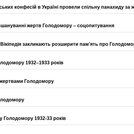
ьких конфесій в Україні провели спільну панахиду за
 вшануванні жертв Голодомору – соцопитування
та Вікіпедія закликають розширити пам’ять про Голодомо
олодомору 1932–1933 років
а жертвами Голодомору
Голодомору
у Голодомору 1932-33 років