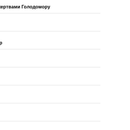
 жертвами Голодомору
р