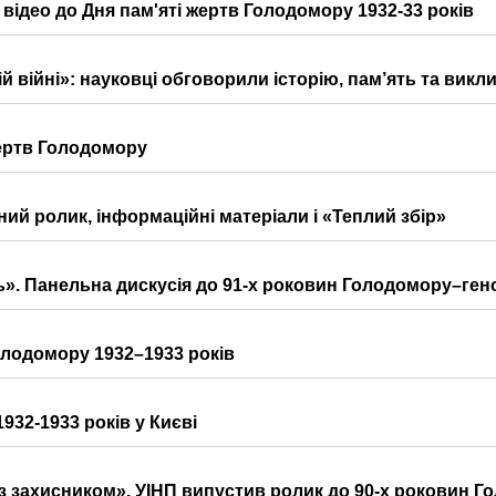
відео до Дня пам'яті жертв Голодомору 1932-33 років
й війні»: науковці обговорили історію, пам’ять та викл
жертв Голодомору
ий ролик, інформаційні матеріали і «Теплий збір»
ять». Панельна дискусія до 91-х роковин Голодомору–ге
олодомору 1932–1933 років
32-1933 років у Києві
 з захисником». УІНП випустив ролик до 90-х роковин Г