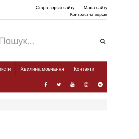
Стара версія сайту
Мапа сайту
Контрастна версія
ексти
Хвилина мовчання
Контакти