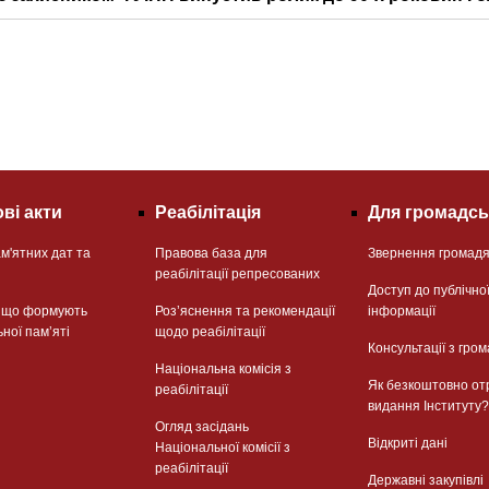
ві акти
Реабілітація
Для громадсь
м'ятних дат та
Правова база для
Звернення громад
реабілітації репресованих
Доступ до публічно
, що формують
Розʼяснення та рекомендації
інформації
ьної памʼяті
щодо реабілітації
Консультації з гром
Національна комісія з
Як безкоштовно от
реабілітації
видання Інституту?
Огляд засідань
Відкриті дані
Національної комісії з
реабілітації
Державні закупівлі