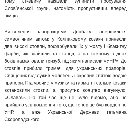
тому Сікевичу наказали зупинити просування
Слов’янської групи, натомість пропустивши вперед
німців.
Визволення запорожцями Донбасу завершилося
символічним актом: у Колпаковому козаки принесли
два високі стовпи, пофарбували їх у жовту і блакитну
фарби, які знайшли та станції, а на кожному з двох
боків намалювали тризуб, під яким написали «УНР». До
стовпів прибили тримачі для українських прапорів.
Священик відслужив молебень і окропив святою водою
прапори. Під урочисту музику та гарматні сальви козаки
встановили стовпи, а присутнє вояцтво вигукнуло:
«Слава!». На той час ще не було відомо, або не
прийшло усвідомлення того, що тепер це був кордон не
УНР, а вже Української Держави гетьмана
Скоропадського.