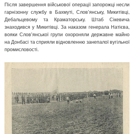
Після завершення військової операції запорожці несли
гарнізонну службу в Бахмуті, Слов’янську, Микитівці,
Дебальцевому та Краматорську. Штаб Сікевича
знаходився у Микитівці. За наказом генерала Натієва,
вояки Слов’янської групи охороняли державне майно
на Донбасі та сприяли відновленню занепалої вугільної
промисловості.