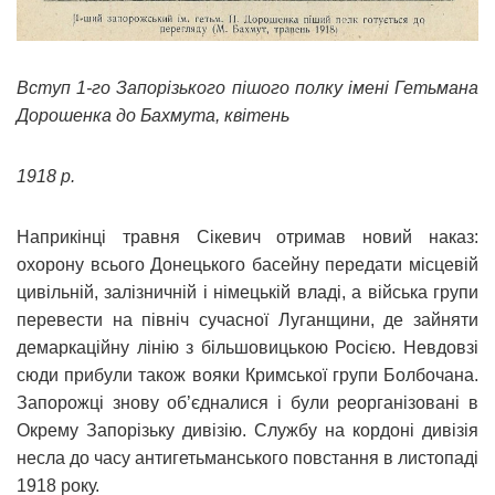
Вступ 1-го Запорізького пішого полку імені Гетьмана
Дорошенка до Бахмута, квітень
1918 р.
Наприкінці травня Сікевич отримав новий наказ:
охорону всього Донецького басейну передати місцевій
цивільній, залізничній і німецькій владі, а війська групи
перевести на північ сучасної Луганщини, де зайняти
демаркаційну лінію з більшовицькою Росією. Невдовзі
сюди прибули також вояки Кримської групи Болбочана.
Запорожці знову об’єдналися і були реорганізовані в
Окрему Запорізьку дивізію. Службу на кордоні дивізія
несла до часу антигетьманського повстання в листопаді
1918 року.