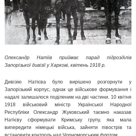
Олександр Натіїв приймає парад підрозділів
Запорізької дивізії у Харкові, квітень 1918 р.
Дивізію Натієва було вирішено розгорнути у
Запорізький корпус, однак це військове формування і
надалі залишалося поділеним на дві частини. 10 квітня
1918 військовий міністр Української Народної
Республіки Олександр Жуковський таємно наказав
Натієву сформувати Кримську групу, яка мала
випередити німецькі війська, зайняти півострів та
встановити контроль над Чорноморським флотом.