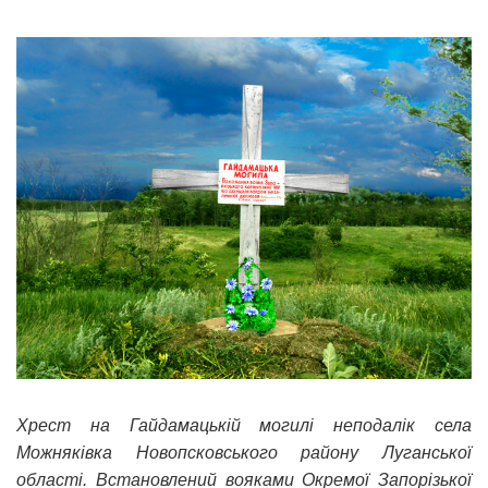
Хрест на Гайдамацькій могилі неподалік села
Можняківка Новопсковського району Луганської
області. Встановлений вояками Окремої Запорізької