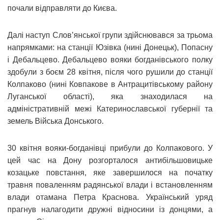
почали відправляти до Києва.
Далі наступ Слов’янської групи здійснювався за трьома
напрямками: на станції Юзівка (нині Донецьк), Попасну
і Дебальцево. Дебальцево вояки богданівського полку
здобули з боєм 28 квітня, після чого рушили до станції
Колпаково (нині Ковпакове в Антрацитівському району
Луганської області), яка знаходилася на
адміністративній межі Катеринославської губернії та
земель Війська Донського.
30 квітня вояки-богданівці прибули до Колпакового. У
цей час на Дону розгорталося антибільшовицьке
козацьке повстання, яке завершилося на початку
травня поваленням радянської влади і встановленням
влади отамана Петра Краснова. Український уряд
прагнув налагодити дружні відносини із донцями, а