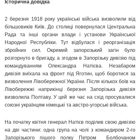
Історична довідка
2 березня 1918 року українські війська визволили від
більшовиків Київ. До столиці повернулася Центральна
Рада та інші органи влади і установи Української
Народної Республіки. Тут відбулася і реорганізація
збройних сил. Окремий запорозький загін було
розгорнуто в бригаду, а згодом в Запорізьку дивізію під
командуванням Олександра Натієва. Незабаром
дивізія виїхала на фронт під Яготин, щоб боротися за
визволення Лівобережної України. Після кількох боїв на
Лівобережжі наприкінці березня Запорізька дивізія
визволила Полтаву. У цей же час на схід просувалися
союзні українцям німецькі та австро-угорські війська.
На початку квітня генерал Натієв поділив свою дивізію
на дві частини: одна група на чолі з командиром 2-го
Запорізького пішого полку Петром Болбочаном