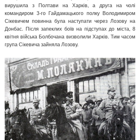
вирушила з Полтави на Харків, а друга на чолі
командиром 3-го Гайдамацького полку Володимиром
Сікевичем повинна була наступати через Лозову на
Донбас. Після запеклих боїв на підступах до міста, 8
квітня війська Болбочана визволили Харків. Тим часом
група Сікевича зайняла Лозову.