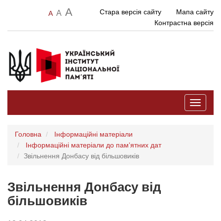
A
Стара версія сайту
Мапа сайту
A
A
Контрастна версія
Toggle
navigati
Головна
Інформаційні матеріали
Інформаційні матеріали до памʼятних дат
Звільнення Донбасу від більшовиків
Звільнення Донбасу від
більшовиків