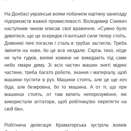
На Донбасі українські вояки побачили картину занепаду
підприємств важкої промисловості. Володимир Сікевич
наступним чином описав свої враження. «Сумно було
дивитися, що це осередок гігантської сили тепер стоїть.
Доміневі печі погасли і сталь в трубах застигла. Треба
зміняти на нове, бо це все нездале. Скрізь тихо, нігде
не чути гудків, великі комини не викидають під саме
небо хмари диму. Зі всіх частин машин зняті мідяні
частини, треба багато роботи, знання і матеріалу, щоб
машини пустити в рух. Машини стоять, але це ще хоч
біда, але безкровна, бо то машина. А от ті, що при
машинах стоять, от там кипить непорозуміння, які
використали агітатори, щоб робітництво перетягти на
свій бік».
Робітнича делегація Краматорська зустріла вояків