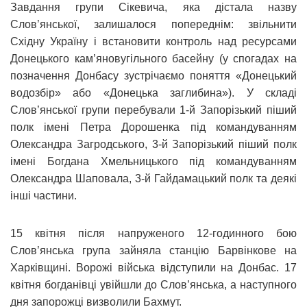
Завдання групи Сікевича, яка дістала назву
Слов’янської, залишалося попереднім: звільнити
Східну Україну і встановити контроль над ресурсами
Донецького кам’яновугільного басейну (у спогадах на
позначення Донбасу зустрічаємо поняття «Донецький
водозбір» або «Донецька заглибина»). У складі
Слов’янської групи перебували 1-й Запорізький піший
полк імені Петра Дорошенка під командуванням
Олександра Загродського, 3-й Запорізький піший полк
імені Богдана Хмельницького під командуванням
Олександра Шаповала, 3-й Гайдамацький полк та деякі
інші частини.
15 квітня після напруженого 12-годинного бою
Слов’янська група зайняла станцію Барвінкове на
Харківщині. Ворожі війська відступили на Донбас. 17
квітня богданівці увійшли до Слов’янська, а наступного
дня запорожці визволили Бахмут.