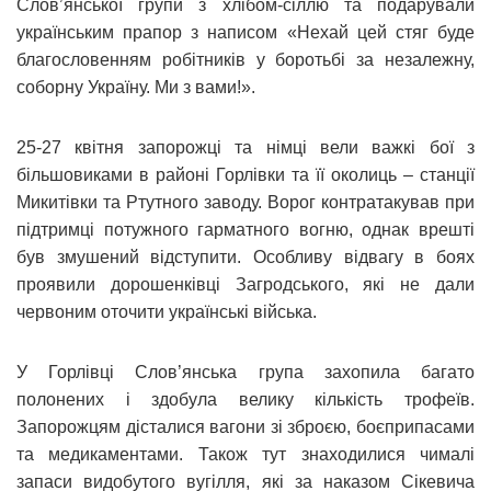
Слов’янської групи з хлібом-сіллю та подарували
українським прапор з написом «Нехай цей стяг буде
благословенням робітників у боротьбі за незалежну,
соборну Україну. Ми з вами!».
25-27 квітня запорожці та німці вели важкі бої з
більшовиками в районі Горлівки та її околиць – станції
Микитівки та Ртутного заводу. Ворог контратакував при
підтримці потужного гарматного вогню, однак врешті
був змушений відступити. Особливу відвагу в боях
проявили дорошенківці Загродського, які не дали
червоним оточити українські війська.
У Горлівці Слов’янська група захопила багато
полонених і здобула велику кількість трофеїв.
Запорожцям дісталися вагони зі зброєю, боєприпасами
та медикаментами. Також тут знаходилися чималі
запаси видобутого вугілля, які за наказом Сікевича