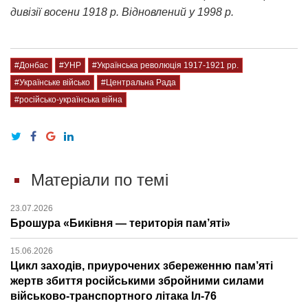
дивізії восени 1918 р. Відновлений у 1998 р.
#Донбас
#УНР
#Українська революція 1917-1921 рр.
#Українське військо
#Центральна Рада
#російсько-українська війна
Матеріали по темі
23.07.2026
Брошура «Биківня — територія пам’яті»
15.06.2026
Цикл заходів, приурочених збереженню пам’яті
жертв збиття російськими збройними силами
військово-транспортного літака Іл-76