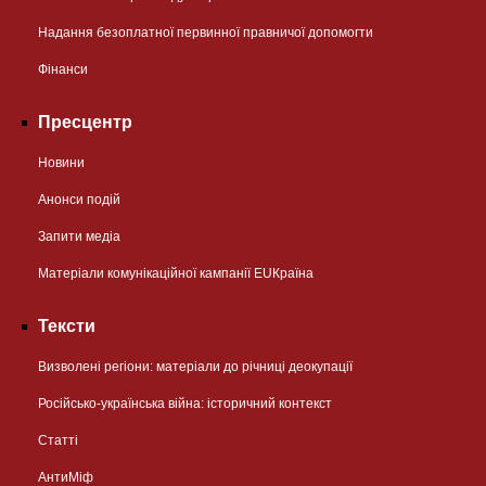
Надання безоплатної первинної правничої допомогти
Фінанси
Пресцентр
Новини
Анонси подій
Запити медіа
Матеріали комунікаційної кампанії EUКраїна
Тексти
Визволені регіони: матеріали до річниці деокупації
Російсько-українська війна: історичний контекст
Статті
АнтиМіф