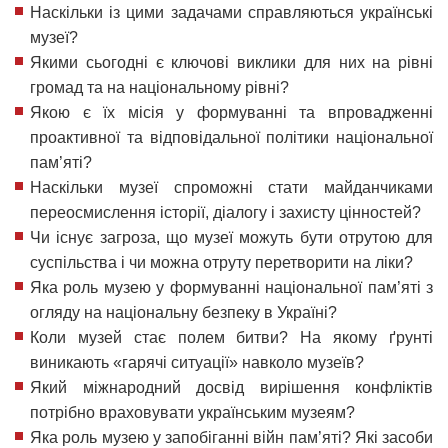
Наскільки із цими задачами справляються українські
музеї?
Якими сьогодні є ключові виклики для них на рівні
громад та на національному рівні?
Якою є їх місія у формуванні та впровадженні
проактивної та відповідальної політики національної
пам’яті?
Наскільки музеї спроможні стати майданчиками
переосмислення історії, діалогу і захисту цінностей?
Чи існує загроза, що музеї можуть бути отрутою для
суспільства і чи можна отруту перетворити на ліки?
Яка роль музею у формуванні національної пам’яті з
огляду на національну безпеку в Україні?
Коли музей стає полем битви? На якому ґрунті
виникають «гарячі ситуації» навколо музеїв?
Який міжнародний досвід вирішення конфліктів
потрібно враховувати українським музеям?
Яка роль музею у запобіганні війн пам’яті? Які засоби