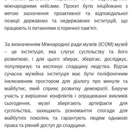
міжнародними кейсами. Проєкт було ініційовано з
метою заохочення проактивної та відповідальної
позиції державних та недержавних інституцій, що
працюють із питаннями історичної пам’яті.
За визначенням Міжнародної ради музеїв (ІСОМ) музей
– це інституція, яка слугує суспільству та його
розвиткові, і для цього збирає, зберігає, досліджує,
популяризує та експонує спадщину людства. Відтак
сучасна музейна інституція має бути поліфонічним
інклюзивним простором для діалогу про минуле та
майбутнє, який сприяє розвитку демократії. Беручи
участь у вирішенні конфліктів і опрацюванні викликів
сьогодення, музеї зберігають артефакти для
суспільства, захищають різноманітні спогади для
майбутніх поколінь та гарантують людям однакові
права та рівний доступ до спадщини.