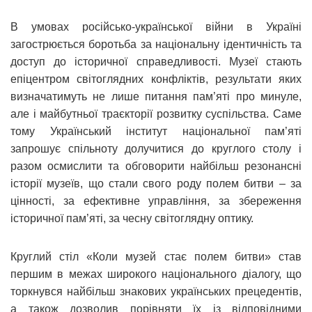
В умовах російсько-української війни в Україні
загострюється боротьба за національну ідентичність та
доступ до історичної справедливості. Музеї стають
епіцентром світоглядних конфліктів, результати яких
визначатимуть не лише питання пам’яті про минуле,
але і майбутньої траєкторії розвитку суспільства. Саме
тому Український інститут національної пам’яті
запрошує спільноту долучитися до круглого столу і
разом осмислити та обговорити найбільш резонансні
історії музеїв, що стали свого роду полем битви – за
цінності, за ефективне управління, за збереження
історичної пам’яті, за чесну світоглядну оптику.
Круглий стіл «Коли музей стає полем битви» став
першим в межах широкого національного діалогу, що
торкнувся найбільш знакових українських прецедентів,
а також дозволив порівняти їх із відповідними