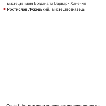
мистецтв імені Богдана та Варвари Ханенків
Ростислав Лужецький
, мистецтвознавець
Сесія 3.
Чи можливо «отруту» перетворити на