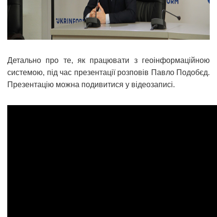
Детально про те, як працювати з геоінформаційною
системою, під час презентації розповів Павло Подобєд.
Презентацію можна подивитися у відеозаписі.