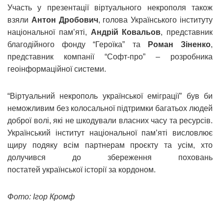
Участь у презентації віртуального некрополя також
взяли
Антон Дробович
, голова Українського інституту
національної пам’яті,
Андрій Ковальов
, представник
благодійного фонду “Героїка” та
Роман Зіненко
,
представник компанії “Софт-про” – розробника
геоінформаційної системи.
“Віртуальний некрополь української еміграції” був би
неможливим без колосальної підтримки багатьох людей
доброї волі, які не шкодували власних часу та ресурсів.
Український інститут національної пам’яті висловлює
щиру подяку всім партнерам проєкту та усім, хто
долучився до збереження поховань
постатей української історії за кордоном.
Фото: Ігор Кромф