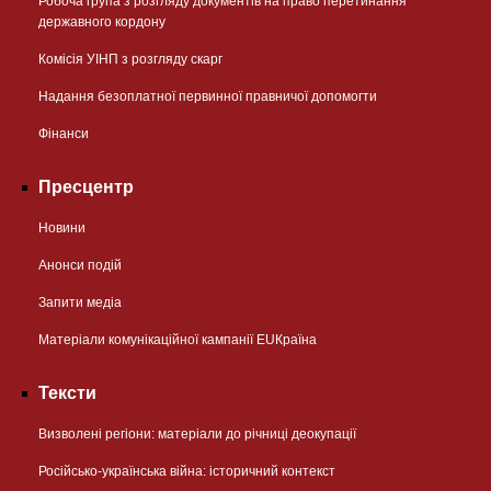
Робоча група з розгляду документів на право перетинання
державного кордону
Комісія УІНП з розгляду скарг
Надання безоплатної первинної правничої допомогти
Фінанси
Пресцентр
Новини
Анонси подій
Запити медіа
Матеріали комунікаційної кампанії EUКраїна
Тексти
Визволені регіони: матеріали до річниці деокупації
Російсько-українська війна: історичний контекст