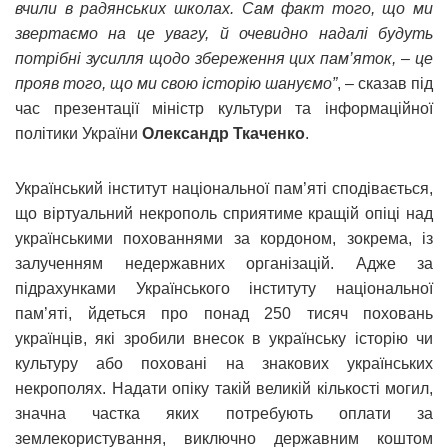
вчили в радянських школах. Сам факт того, що ми
звертаємо на це увагу, й очевидно надалі будуть
потрібні зусилля щодо збереження цих пам’яток, – це
прояв того, що ми свою історію шануємо”
, – сказав під
час презентації міністр культури та інформаційної
політики України
Олександр Ткаченко
.
Український інститут національної пам’яті сподівається,
що віртуальний некрополь сприятиме кращій опіці над
українськими похованнями за кордоном, зокрема, із
залученням недержавних організацій. Адже за
підрахунками Українського інституту національної
пам’яті, йдеться про понад 250 тисяч поховань
українців, які зробили внесок в українську історію чи
культуру або поховані на знакових українських
некрополях. Надати опіку такій великій кількості могил,
значна частка яких потребують оплати за
землекористування, виключно державним коштом