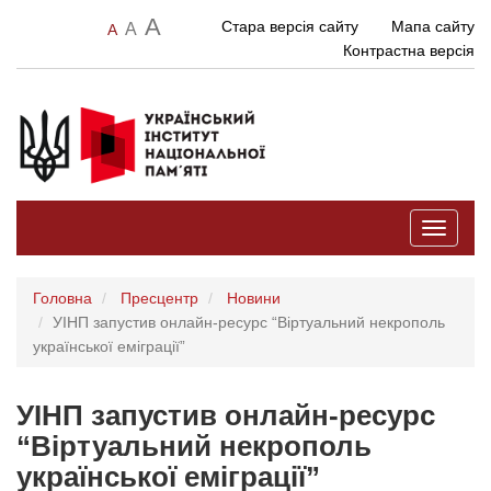
A
Стара версія сайту
Мапа сайту
A
A
Контрастна версія
Toggle
navigati
Головна
Пресцентр
Новини
УІНП запустив онлайн-ресурс “Віртуальний некрополь
української еміграції”
УІНП запустив онлайн-ресурс
“Віртуальний некрополь
української еміграції”