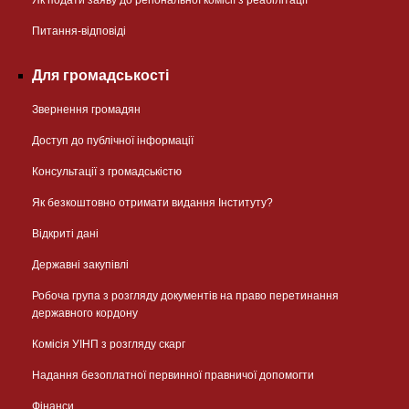
Як подати заяву до регіональної комісії з реабілітації
Питання-відповіді
Для громадськості
Звернення громадян
Доступ до публічної інформації
Консультації з громадськістю
Як безкоштовно отримати видання Інституту?
Відкриті дані
Державні закупівлі
Робоча група з розгляду документів на право перетинання
державного кордону
Комісія УІНП з розгляду скарг
Надання безоплатної первинної правничої допомогти
Фінанси