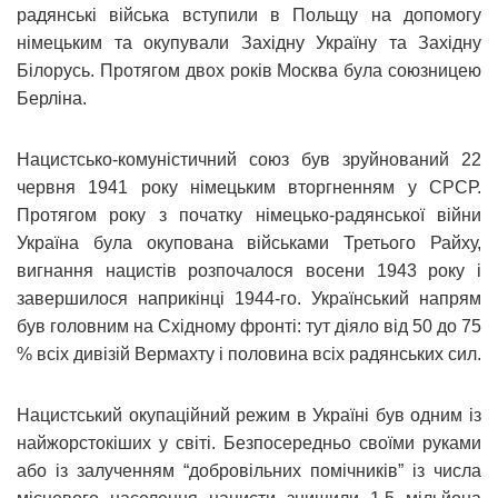
радянські війська вступили в Польщу на допомогу
німецьким та окупували Західну Україну та Західну
Білорусь. Протягом двох років Москва була союзницею
Берліна.
Нацистсько-комуністичний союз був зруйнований 22
червня 1941 року німецьким вторгненням у СРСР.
Протягом року з початку німецько-радянської війни
Україна була окупована військами Третього Райху,
вигнання нацистів розпочалося восени 1943 року і
завершилося наприкінці 1944-го. Український напрям
був головним на Східному фронті: тут діяло від 50 до 75
% всіх дивізій Вермахту і половина всіх радянських сил.
Нацистський окупаційний режим в Україні був одним із
найжорстокіших у світі. Безпосередньо своїми руками
або із залученням “добровільних помічників” із числа