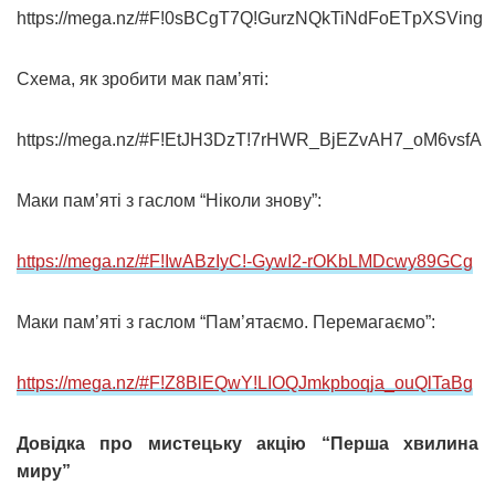
https://mega.nz/#F!0sBCgT7Q!GurzNQkTiNdFoETpXSVing
Схема, як зробити мак пам’яті:
https://mega.nz/#F!EtJH3DzT!7rHWR_BjEZvAH7_oM6vsfA
Маки пам’яті з гаслом “Ніколи знову”:
https://mega.nz/#F!IwABzIyC!-GywI2-rOKbLMDcwy89GCg
Маки пам’яті з гаслом “Пам’ятаємо. Перемагаємо”:
https://mega.nz/#F!Z8BlEQwY!LIOQJmkpboqja_ouQlTaBg
Довідка про мистецьку акцію “Перша хвилина
миру”