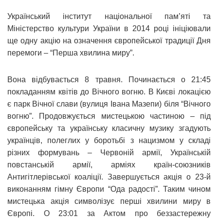
Український інститут національної пам’яті та
Міністерство культури України в 2014 році ініціювали
ще одну акцію на означення європейської традиції Дня
перемоги – “Перша хвилина миру”.
Вона відбувається 8 травня. Починається о 21:45
покладанням квітів до Вічного вогню. В Києві локацією
є парк Вічної слави (вулиця Івана Мазепи) біля “Вічного
вогню”. Продовжується мистецькою частиною – під
європейську та українську класичну музику згадують
українців, полеглих у боротьбі з нацизмом у складі
різних формувань – Червоній армії, Українській
повстанській армії, арміях країн-союзників
Антигітлерівської коаліції. Завершується акція о 23-й
виконанням гімну Європи “Ода радості”. Таким чином
мистецька акція символізує перші хвилини миру в
Європі. О 23:01 за Актом про беззастережну