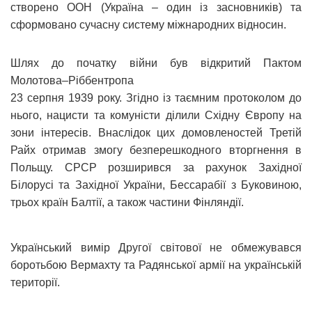
створено ООН (Україна – один із засновників) та
сформовано сучасну систему міжнародних відносин.
Шлях до початку війни був відкритий Пактом
Молотова–Ріббентропа
23 серпня 1939 року. Згідно із таємним протоколом до
нього, нацисти та комуністи ділили Східну Європу на
зони інтересів. Внаслідок цих домовленостей Третій
Райх отримав змогу безперешкодного вторгнення в
Польщу. СРСР розширився за рахунок Західної
Білорусі та Західної України, Бессарабії з Буковиною,
трьох країн Балтії, а також частини Фінляндії.
Український вимір Другої світової не обмежувався
боротьбою Вермахту та Радянської армії на українській
території.