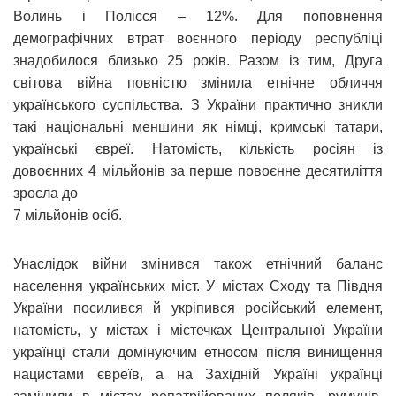
Волинь і Полісся – 12%. Для поповнення
демографічних втрат воєнного періоду республіці
знадобилося близько 25 років. Разом із тим, Друга
світова війна повністю змінила етнічне обличчя
українського суспільства. З України практично зникли
такі національні меншини як німці, кримські татари,
українські євреї. Натомість, кількість росіян із
довоєнних 4 мільйонів за перше повоєнне десятиліття
зросла до
7 мільйонів осіб.
Унаслідок війни змінився також етнічний баланс
населення українських міст. У містах Сходу та Півдня
України посилився й укріпився російський елемент,
натомість, у містах і містечках Центральної України
українці стали домінуючим етносом після винищення
нацистами євреїв, а на Західній Україні українці