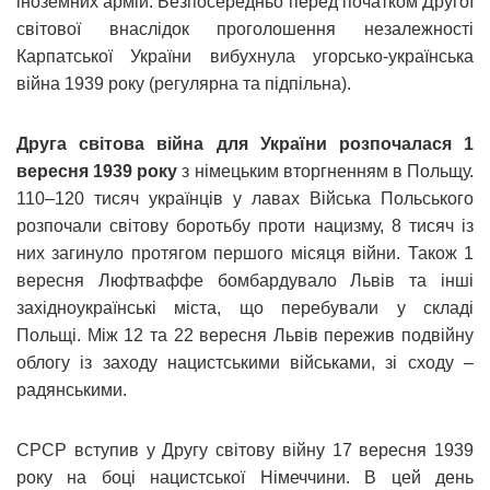
іноземних армій. Безпосередньо перед початком Другої
світової внаслідок проголошення незалежності
Карпатської України вибухнула угорсько-українська
війна 1939 року (регулярна та підпільна).
Друга світова війна для України розпочалася 1
вересня 1939 року
з німецьким вторгненням в Польщу.
110–120 тисяч українців у лавах Війська Польського
розпочали світову боротьбу проти нацизму, 8 тисяч із
них загинуло протягом першого місяця війни. Також 1
вересня Люфтваффе бомбардувало Львів та інші
західноукраїнські міста, що перебували у складі
Польщі. Між 12 та 22 вересня Львів пережив подвійну
облогу із заходу нацистськими військами, зі сходу –
радянськими.
СРСР вступив у Другу світову війну 17 вересня 1939
року на боці нацистської Німеччини. В цей день