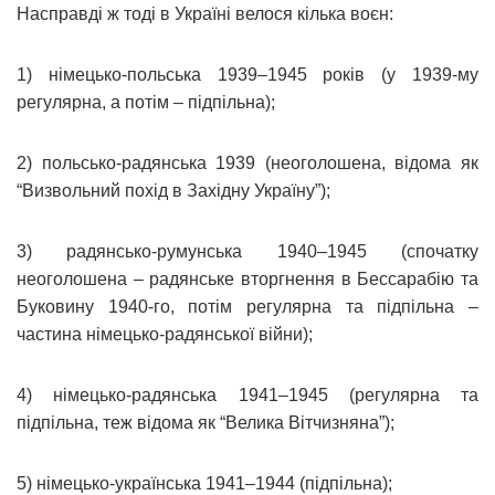
Насправді ж тоді в Україні велося кілька воєн:
1) німецько-польська 1939–1945 років (у 1939-му
регулярна, а потім – підпільна);
2) польсько-радянська 1939 (неоголошена, відома як
“Визвольний похід в Західну Україну”);
3) радянсько-румунська 1940–1945 (спочатку
неоголошена – радянське вторгнення в Бессарабію та
Буковину 1940-го, потім регулярна та підпільна –
частина німецько-радянської війни);
4) німецько-радянська 1941–1945 (регулярна та
підпільна, теж відома як “Велика Вітчизняна”);
5) німецько-українська 1941–1944 (підпільна);