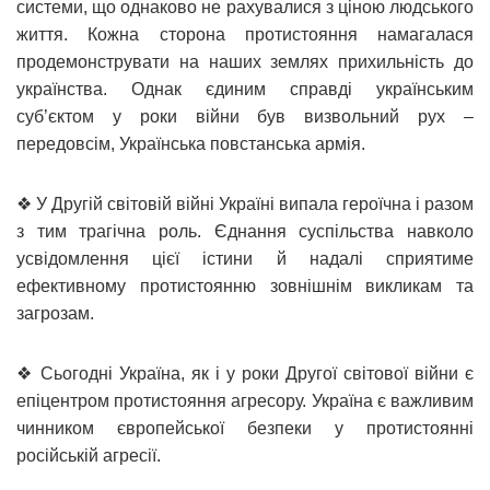
системи, що однаково не рахувалися з ціною людського
життя. Кожна сторона протистояння намагалася
продемонструвати на наших землях прихильність до
українства. Однак єдиним справді українським
суб’єктом у роки війни був визвольний рух –
передовсім, Українська повстанська армія.
❖ У Другій світовій війні Україні випала героїчна і разом
з тим трагічна роль. Єднання суспільства навколо
усвідомлення цієї істини й надалі сприятиме
ефективному протистоянню зовнішнім викликам та
загрозам.
❖ Сьогодні Україна, як і у роки Другої світової війни є
епіцентром протистояння агресору. Україна є важливим
чинником європейської безпеки у протистоянні
російській агресії.