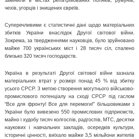
замінили в містах репатрійованих поляків, румунів,
чехів, угорців і знищених євреїв.
Суперечливими є статистичні дані щодо матеріальних
збитків України внаслідок Другої світової війни.
Зокрема, за твердженнями науковців, було зруйновано
майже 700 українських міст і 28 тисяч сіл, спалено
близько 320 тисяч господарств.
Україна в результаті Другої світової війни зазнала
матеріальних втрат у розмірі понад 45 % від збитку
усього СРСР. З метою створення могутнього військово-
промислового потенціалу на сході СРСР під гаслом
“Все для фронту! Все для перемоги!” більшовиками з
України було вивезено 550 промислових підприємств,
майно і худобу тисяч колгоспів, радгоспів, МТС, десятки
наукових і навчальних закладів, осередків культури,
історичні цінності, виїхало майже 3,5 мільйони жителів