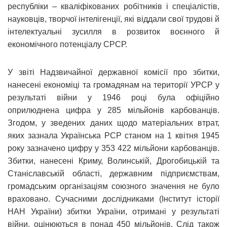
республіки – кваліфікованих робітників і спеціалістів,
науковців, творчої інтелігенції, які віддали свої трудові й
інтелектуальні зусилля в розвиток воєнного й
економічного потенціалу СРСР.
У звіті Надзвичайної державної комісії про збитки,
нанесені економіці та громадянам на території УРСР у
результаті війни у 1946 році була офіційно
оприлюднена цифра у 285 мільйонів карбованців.
Згодом, у зведених даних щодо матеріальних втрат,
яких зазнала Українська РСР станом на 1 квітня 1945
року зазначено цифру у 353 422 мільйони карбованців.
Збитки, нанесені Криму, Волинській, Дрогобицькій та
Станіславській області, державним підприємствам,
громадським організаціям союзного значення не було
враховано. Сучасними дослідниками (Інститут історії
НАН України) збитки України, отримані у результаті
війни, оцінюються в понад 450 мільйонів. Слід також