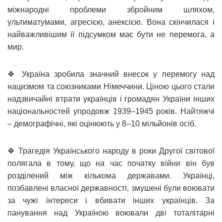
міжнародні проблеми збройним шляхом,
ультиматумами, агресією, анексією. Вона скінчилася і
найважливішим її підсумком має бути не перемога, а
мир.
❖ Україна зробила значний внесок у перемогу над
нацизмом та союзниками Німеччини. Ціною цього стали
надзвичайні втрати українців і громадян України інших
національностей упродовж 1939–1945 років. Найтяжчі
– демографічні, які оцінюють у 8–10 мільйонів осіб.
❖ Трагедія Українського народу в роки Другої світової
полягала в тому, що на час початку війни він був
розділений між кількома державами. Українці,
позбавлені власної державності, змушені були воювати
за чужі інтереси і вбивати інших українців. За
панування над Україною воювали дві тоталітарні