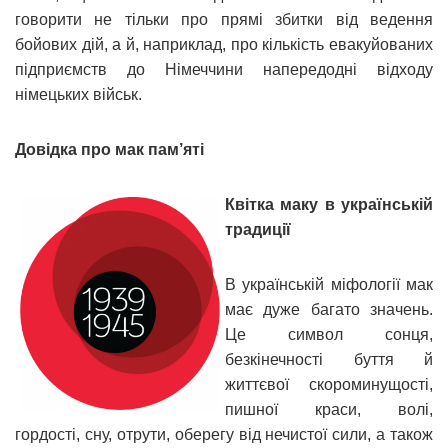
говорити не тільки про прямі збитки від ведення
бойових дій, а й, наприклад, про кількість евакуйованих
підприємств до Німеччини напередодні відходу
німецьких військ.
Довідка про мак пам’яті
Квітка маку в українській
традиції
В українській міфології мак
має дуже багато значень.
Це символ сонця,
безкінечності буття й
життєвої скороминущості,
пишної краси, волі,
гордості, сну, отрути, оберегу від нечистої сили, а також