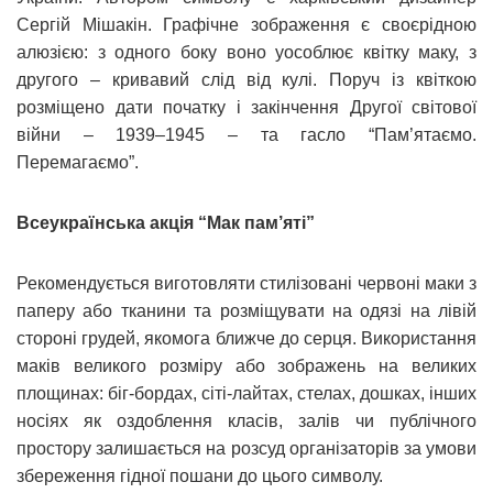
Сергій Мішакін. Графічне зображення є своєрідною
алюзією: з одного боку воно уособлює квітку маку, з
другого – кривавий слід від кулі. Поруч із квіткою
розміщено дати початку і закінчення Другої світової
війни – 1939–1945 – та гасло “Пам’ятаємо.
Перемагаємо”.
Всеукраїнська акція “Мак пам’яті”
Рекомендується виготовляти стилізовані червоні маки з
паперу або тканини та розміщувати на одязі на лівій
стороні грудей, якомога ближче до серця. Використання
маків великого розміру або зображень на великих
площинах: біг-бордах, сіті-лайтах, стелах, дошках, інших
носіях як оздоблення класів, залів чи публічного
простору залишається на розсуд організаторів за умови
збереження гідної пошани до цього символу.