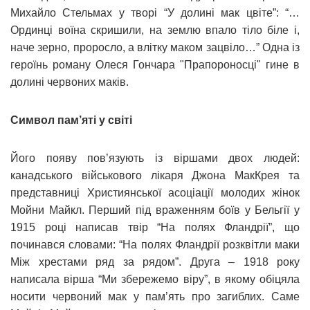
Михайло Стельмах у творі “У долині мак цвіте”: “…
Ординці воїна скришили, на землю впало тіло біле і,
наче зерно, проросло, а влітку маком зацвіло…” Одна із
героїнь роману Олеся Гончара "Прапороносці" гине в
долині червоних маків.
Символ пам’яті у світі
Його появу пов’язують із віршами двох людей:
канадського військового лікаря Джона МакКрея та
представниці Християнської асоціації молодих жінок
Мойни Майкл. Перший під враженням боїв у Бельгії у
1915 році написав твір “На полях Фландрії”, що
починався словами: “На полях Фландрії розквітли маки
Між хрестами ряд за рядом”. Друга – 1918 року
написала вірша “Ми збережемо віру”, в якому обіцяла
носити червоний мак у пам’ять про загиблих. Саме