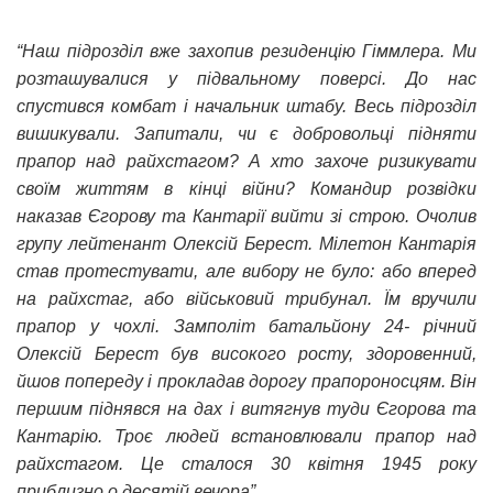
“Наш підрозділ вже захопив резиденцію Гіммлера. Ми
розташувалися у підвальному поверсі. До нас
спустився комбат і начальник штабу. Весь підрозділ
вишикували. Запитали, чи є добровольці підняти
прапор над райхстагом? А хто захоче ризикувати
своїм життям в кінці війни? Командир розвідки
наказав Єгорову та Кантарії вийти зі строю. Очолив
групу лейтенант Олексій Берест. Мілетон Кантарія
став протестувати, але вибору не було: або вперед
на райхстаг, або військовий трибунал. Їм вручили
прапор у чохлі. Замполіт батальйону 24- річний
Олексій Берест був високого росту, здоровенний,
йшов попереду і прокладав дорогу прапороносцям. Він
першим піднявся на дах і витягнув туди Єгорова та
Кантарію. Троє людей встановлювали прапор над
райхстагом. Це сталося 30 квітня 1945 року
приблизно о десятій вечора”.