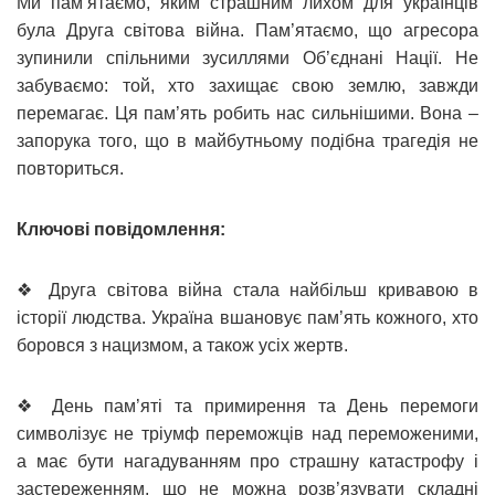
Ми пам’ятаємо, яким страшним лихом для українців
була Друга світова війна. Пам’ятаємо, що агресора
зупинили спільними зусиллями Об’єднані Нації. Не
забуваємо: той, хто захищає свою землю, завжди
перемагає. Ця пам’ять робить нас сильнішими. Вона –
запорука того, що в майбутньому подібна трагедія не
повториться.
Ключові повідомлення:
❖ Друга світова війна стала найбільш кривавою в
історії людства. Україна вшановує пам’ять кожного, хто
боровся з нацизмом, а також усіх жертв.
❖ День пам’яті та примирення та День перемоги
символізує не тріумф переможців над переможеними,
а має бути нагадуванням про страшну катастрофу і
застереженням, що не можна розв’язувати складні