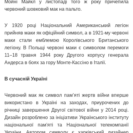
Мойні Майкл у листопаді того ж року причепила
червоний шовковий мак на пальто.
У 1920 році Національний Американський легіон
прийняв маки як офіційний символ, а в 1921-му червоні
маки стали емблемою Королівського Британського
легіону. В Польщі червоні маки є символом перемоги
11–18 травня 1944 року Другого корпусу генерала
Андерса в боях за гору Монте-Кассіно в Італії.
В сучасній Україні
Червоний мак як символ пам’яті жертв війни вперше
використано в Україні на заходах, приурочених до
річниці завершення Другої світової війни у 2014 році.
Дизайн розроблено за ініціативи Українського інституту
національної пам'яті та Національної телекомпанії
України. Автором символу є харківський дизайнер