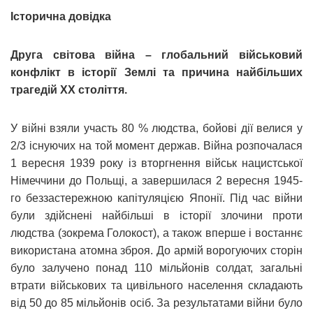
Історична довідка
Друга світова війна – глобальний військовий
конфлікт в історії Землі та причина найбільших
трагедій ХХ століття.
У війні взяли участь 80 % людства, бойові дії велися у
2/3 існуючих на той момент держав. Війна розпочалася
1 вересня 1939 року із вторгнення військ нацистської
Німеччини до Польщі, а завершилася 2 вересня 1945-
го беззастережною капітуляцією Японії. Під час війни
були здійснені найбільші в історії злочини проти
людства (зокрема Голокост), а також вперше і востаннє
використана атомна зброя. До армій ворогуючих сторін
було залучено понад 110 мільйонів солдат, загальні
втрати військових та цивільного населення складають
від 50 до 85 мільйонів осіб. За результатами війни було