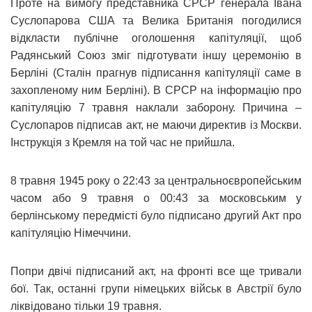
Проте на вимогу представника СРСР генерала Івана
Суслопарова США та Велика Британія погодилися
відкласти публічне оголошення капітуляції, щоб
Радянський Союз зміг підготувати іншу церемонію в
Берліні (Сталін прагнув підписання капітуляції саме в
захопленому ним Берліні). В СРСР на інформацію про
капітуляцію 7 травня наклали заборону. Причина –
Суслопаров підписав акт, не маючи директив із Москви.
Інструкція з Кремля на той час не прийшла.
8 травня 1945 року о 22:43 за центральноєвропейським
часом або 9 травня о 00:43 за московським у
берлінському передмісті було підписано другий Акт про
капітуляцію Німеччини.
Попри двічі підписаний акт, на фронті все ще тривали
бої. Так, останні групи німецьких військ в Австрії було
ліквідовано тільки 19 травня.