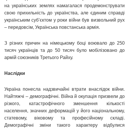
на українських землях намагалася продемонструвати
свою прихильність до українства, але єдиним справді
українським суб’єктом у роки війни був визвольний рух
– передовсім, Українська повстанська армія.
З різних причин на німецькому боці воювало до 250
тисяч українців та до 50 тисяч було мобілізовано до
армій союзників Третього Райху.
Наслідки
Україна понесла надзвичайні втрати внаслідок війни.
Найтяжчі – демографічні. Війна й окупація призвели до
різкого, катастрофічного зменшення кількості
населення, значних деформацій у його національному,
статевому, віковому та професійному складі.
Демографічні зміни такого характеру відбулися