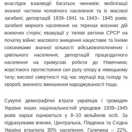
внаслідок взаємодії багатьох чинників: мобілізації
значної частини чоловічого населення та їх масової
загибелі; депортацій 1939–1941 та 1943– 1945 років;
загибелі мирного населення на теренах воєнних дій
воюючих сторін; евакуації у тилові регіони СРСР на
початку війни; масового знищення нацистами та їхніми
союзниками значної кількості військовополонених і
цивільного населення; депортацій працездатного
населення на примусові роботи до Німеччини;
жорстокого протистояння сил руху опору в німецькому
тилу; високої смертності під час окупації від голоду та
хвороб; значного зменшення народжуваності тощо.
Сукупні демографічні втрати українців і громадян
України інших національностей упродовж 1939–1945
років наразі оцінюються у 8–10 мільйонів осіб. За
підрахунками вчених, Центральна, Південна та Східна
Україна втратила 30% населення, Галичина – 22%,