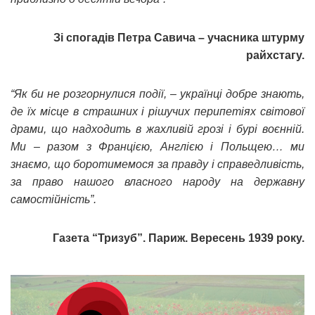
Зі спогадів Петра Савича – учасника штурму
райхстагу.
“Як би не розгорнулися події, – українці добре знають,
де їх місце в страшних і рішучих перипетіях світової
драми, що надходить в жахливій грозі і бурі воєнній.
Ми – разом з Францією, Англією і Польщею… ми
знаємо, що боротимемося за правду і справедливість,
за право нашого власного народу на державну
самостійність”.
Газета “Тризуб”. Париж. Вересень 1939 року.