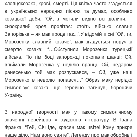
хлопцякозака, крові, смерті. Ця квітка часто згадується
в українських народних піснях та думах, особливо
козацької доби: “Ой, з могили видно всі долини, –
сизокрилий орел пролітає: стоїть військо славне
Запорізьке – як мак процвітає...”.У відомій пісні “Ой, ти,
Морозенку, славний козаче”, мак згадується поруч зі
смертю козака: “…Обступили Морозенка турецькії
війська. По тім боці запорожці покопали шанці; Ой,
впіймали Морозенка у неділю вранці. Ой, недаром
ранесенько той мак розпускався, – Ой, уже наш
Морозенко в неволю попався…” Образ маку нерідко
символізує козака, що героїчно загинув, боронячи
Україну.
З народної творчості мак у такому символічному
значенні перейшов у художню літературу. В Івана
Франка: “Гей, Січ іде, красен мак цвіте! Кому прикре
наше діло, Нам воно святе”. Легенду про мак обробив і