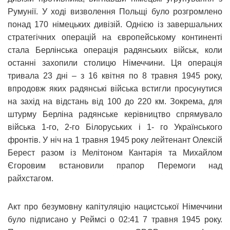
Румунії. У ході визволення Польщі було розгромлено
понад 170 німецьких дивізій. Однією із завершальних
стратегічних операцій на європейському континенті
стала Берлінська операція радянських військ, коли
останні захопили столицю Німеччини. Ця операція
тривала 23 дні – з 16 квітня по 8 травня 1945 року,
впродовж яких радянські війська встигли просунутися
на захід на відстань від 100 до 220 км. Зокрема, для
штурму Берліна радянське керівництво спрямувало
війська 1-го, 2-го Білоруських і 1- го Українського
фронтів. У ніч на 1 травня 1945 року лейтенант Олексій
Берест разом із Мелітоном Кантарія та Михайлом
Єгоровим встановили прапор Перемоги над
райхстагом.
Акт про безумовну капітуляцію нацистської Німеччини
було підписано у Реймсі о 02:41 7 травня 1945 року.