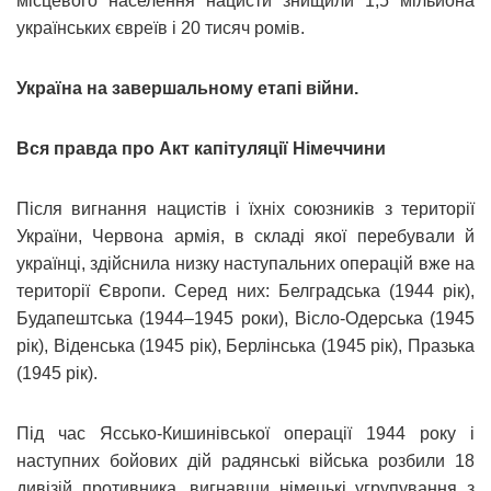
місцевого населення нацисти знищили 1,5 мільйона
українських євреїв і 20 тисяч ромів.
Україна на завершальному етапі війни.
Вся правда про Акт капітуляції Німеччини
Після вигнання нацистів і їхніх союзників з території
України, Червона армія, в складі якої перебували й
українці, здійснила низку наступальних операцій вже на
території Європи. Серед них: Белградська (1944 рік),
Будапештська (1944–1945 роки), Вісло-Одерська (1945
рік), Віденська (1945 рік), Берлінська (1945 рік), Празька
(1945 рік).
Під час Яссько-Кишинівської операції 1944 року і
наступних бойових дій радянські війська розбили 18
дивізій противника, вигнавши німецькі угрупування з