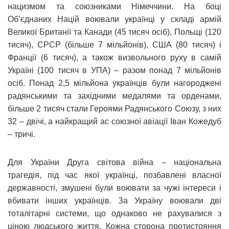
нацизмом та союзниками Німеччини. На боці
Об’єднаних Націй воювали українці у складі армій
Великої Британії та Канади (45 тисяч осіб), Польщі (120
тисяч), СРСР (більше 7 мільйонів), США (80 тисяч) і
Франції (6 тисяч), а також визвольного руху в самій
Україні (100 тисяч в УПА) – разом понад 7 мільйонів
осіб. Понад 2,5 мільйона українців були нагороджені
радянськими та західними медалями та орденами,
більше 2 тисяч стали Героями Радянського Союзу, з них
32 – двічі, а найкращий ас союзної авіації Іван Кожедуб
– тричі.
Для України Друга світова війна – національна
трагедія, під час якої українці, позбавлені власної
державності, змушені були воювати за чужі інтереси і
вбивати інших українців. За Україну воювали дві
тоталітарні системи, що однаково не рахувалися з
ціною людського життя. Кожна сторона протистояння