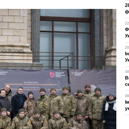
2
ф
22
Ф
У
20
І
У
30
В
с
08
І
у