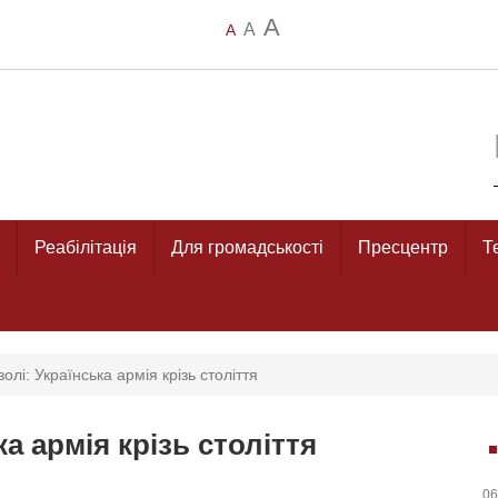
A
A
A
Реабілітація
Для громадськості
Пресцентр
Т
олі: Українська армія крізь століття
а армія крізь століття
06