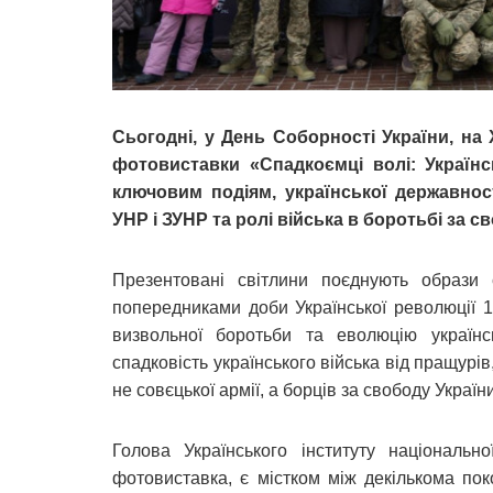
Сьогодні, у День Соборності України, на
фотовиставки «Спадкоємці волі: Українс
ключовим подіям, української державнос
УНР і ЗУНР та ролі війська в боротьбі за с
Презентовані світлини поєднують образи с
попередниками доби Української революції 1
визвольної боротьби та еволюцію українсь
спадковість українського війська від пращурів
не совєцької армії, а борців за свободу Україн
Голова Українського інституту національно
фотовиставка, є містком між декількома поко