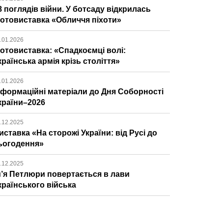
8 поглядів війни. У ботсаду відкрилась
отовиставка «Обличчя піхоти»
.01.2026
отовиставка: «Спадкоємці волі:
країнська армія крізь століття»
.01.2026
нформаційні матеріали до Дня Соборності
країни–2026
.12.2025
иставка «На сторожі України: від Русі до
ьогодення»
.12.2025
м’я Петлюри повертається в лави
країнського війська