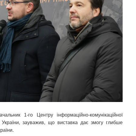
ачальник 1-го Центру інформаційно-комунікаційної
 України, зауважив, що виставка дає змогу глибше
країни.