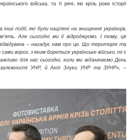
аїнського війська, та ті речі, які крізь роки історії
 інші події, які були націлені на знищення українців,
м’ять. Але сьогодні ми її відроджуємо. І тому, ця
відвідувача – нагадує нам про це. Що територія та
ами ворог, з яким бореться українське військо, ті є
важливо для нас сьогодні, коли ми відзначаємо День
езалежності УНР, й Акт Злуки УНР та ЗУНР»,
–