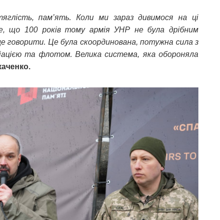
тяглість, пам’ять. Коли ми зараз дивимося на ці
е, що 100 років тому армія УНР не була дрібним
це говорити. Це була скоординована, потужна сила з
віацією та флотом. Велика система, яка обороняла
каченко.