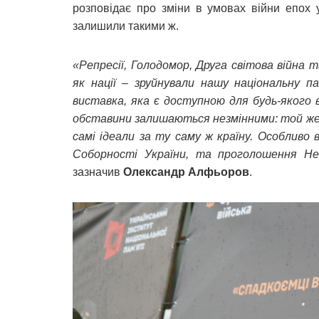
розповідає про зміни в умовах війни епох укр
залишили такими ж.
«Репресії, Голодомор, Друга світова війна та
як нації – зруйнували нашу національну па
виставка, яка є доступною для будь-якого 
обставини залишаються незмінними: той же с
самі ідеали за ту саму ж країну. Особливо 
Соборності України, та проголошення Н
зазначив
Олександр Алфьоров
.