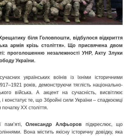
 Хрещатику біля Головпошти, відбулося відкриття
ька армія крізь століття». Що присвячена двом
ті: проголошенню незалежності УНР, Акту Злуки
вободу України.
учасних українських воїнів із їхніми історичними
917–1921 років, демонструючи тяглість національно-
кого війська. А акцент на сучасність, висвітлює
, і констатує те, що Збройні сили України – спадкоємці
и початку ХХ століття.
ї пам’яті,
Олександр Алфьоров
підкреслює, що
ліннями. Вона містить якісну історичну довідку, яка