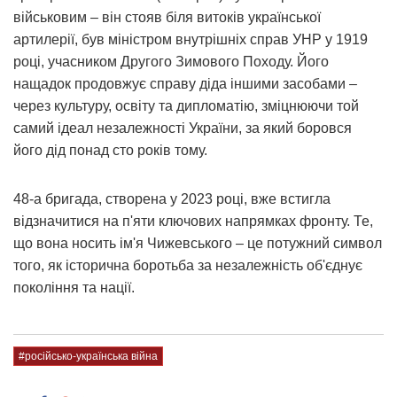
військовим – він стояв біля витоків української
артилерії, був міністром внутрішніх справ УНР у 1919
році, учасником Другого Зимового Походу. Його
нащадок продовжує справу діда іншими засобами –
через культуру, освіту та дипломатію, зміцнюючи той
самий ідеал незалежності України, за який боровся
його дід понад сто років тому.
48-а бригада, створена у 2023 році, вже встигла
відзначитися на п'яти ключових напрямках фронту. Те,
що вона носить ім'я Чижевського – це потужний символ
того, як історична боротьба за незалежність об'єднує
покоління та нації.
#російсько-українська війна