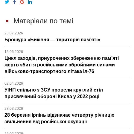
Матеріали по темі
23.07.2026
Брошура «Биківня — територія пам’яті»
15.06.2026
Цикл заходів, приурочених збереженню пам’яті
жертв збиття російськими збройними силами
військово-транспортного літака Іл-76
02.04.2026
УІНП спільно з ЗСУ провели круглий стіл
присвячений обороні Києва у 2022 році
28.03.2026
28 березня Ірпінь відзначає четверту річницю
звільнення від російської окупації
25.02.2026