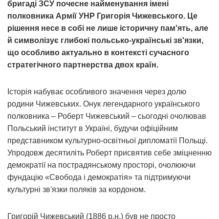
бригаді ЗСУ почесне найменування імені
полковника Армії УНР Григорія Чижевського. Це
рішення несе в собі не лише історичну пам'ять, але
й символізує глибокі польсько-українські зв'язки,
що особливо актуально в контексті сучасного
стратегічного партнерства двох країн.
Історія набуває особливого значення через долю
родини Чижевських. Онук легендарного українського
полковника – Роберт Чижевський – сьогодні очолював
Польський інститут в Україні, будучи офіційним
представником культурно-освітньої дипломатії Польщі.
Упродовж десятиліть Роберт присвятив себе зміцненню
демократії на пострадянському просторі, очолюючи
фундацію «Свобода і демократія» та підтримуючи
культурні зв'язки поляків за кордоном.
Григорій Чижевський (1886 р.н.) був не просто