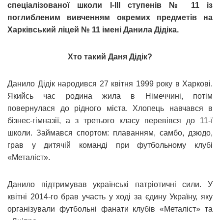
спеціалізованої школи I-III ступенів № 11 із
поглибленим вивченням окремих предметів на
Харківський ліцей № 11 імені Данила Дідіка.
Хто такий Даня Дідік?
Данило Дідік народився 27 квітня 1999 року в Харкові.
Якийсь час родина жила в Німеччині, потім
повернулася до рідного міста. Хлопець навчався в
бізнес-гімназії, а з третього класу перевівся до 11-ї
школи. Займався спортом: плаванням, самбо, дзюдо,
грав у дитячій команді при футбольному клубі
«Металіст».
Данило підтримував українські патріотичні сили. У
квітні 2014-го брав участь у ході за єдину Україну, яку
організували футбольні фанати клубів «Металіст» та