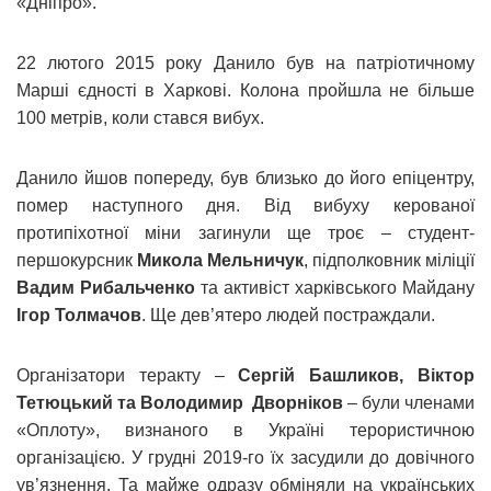
«Дніпро».
22 лютого 2015 року Данило був на патріотичному
Марші єдності в Харкові. Колона пройшла не більше
100 метрів, коли стався вибух.
Данило йшов попереду, був близько до його епіцентру,
помер наступного дня. Від вибуху керованої
протипіхотної міни загинули ще троє – студент-
першокурсник
Микола Мельничук
, підполковник міліції
Вадим Рибальченко
та активіст харківського Майдану
Ігор Толмачов
. Ще дев’ятеро людей постраждали.
Організатори теракту –
Сергій Башликов, Віктор
Тетюцький та Володимир Дворніков
– були членами
«Оплоту», визнаного в Україні терористичною
організацією. У грудні 2019-го їх засудили до довічного
ув’язнення. Та майже одразу обміняли на українських