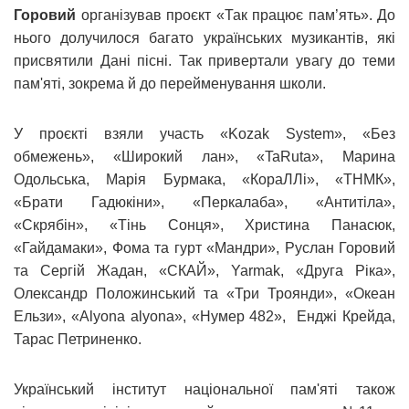
Горовий
організував проєкт «Так працює пам’ять». До
нього долучилося багато українських музикантів, які
присвятили Дані пісні. Так привертали увагу до теми
пам'яті, зокрема й до перейменування школи.
У проєкті взяли участь «Kozak System», «Без
обмежень», «Широкий лан», «TaRuta», Марина
Одольська, Марія Бурмака, «КораЛЛі», «ТНМК»,
«Брати Гадюкіни», «Перкалаба», «Антитіла»,
«Скрябін», «Тінь Сонця», Христина Панасюк,
«Гайдамаки», Фома та гурт «Мандри», Руслан Горовий
та Сергій Жадан, «СКАЙ», Yarmak, «Друга Ріка»,
Олександр Положинський та «Три Троянди», «Океан
Ельзи», «Alyona alyona», «Нумер 482», Енджі Крейда,
Тарас Петриненко.
Український інститут національної пам'яті також