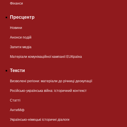
Фінанси
Пресцентр
Новини
Анонси подій
Запити медіа
Матеріали комунікаційної кампанії EUКраїна
Тексти
Визволені регіони: матеріали до річниці деокупації
Російсько-українська війна: історичний контекст
Статті
АнтиМіф
Українсько-німецькі історичні діалоги