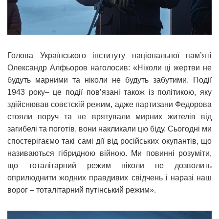
Голова Українського інституту національної пам’яті
Олександр Алфьоров наголосив: «Ніколи ці жертви не
будуть марними та ніколи не будуть забутими. Події
1943 року– це події пов’язані також із політикою, яку
здійснював совєтскій режим, адже партизани Федорова
стояли поруч та не врятували мирних жителів від
загибелі та поготів, вони накликали цю біду. Сьогодні ми
спостерігаємо такі самі дії від російських окупантів, що
називаються гібридною війною. Ми повинні розуміти,
що тоталітарний режим ніколи не дозволить
оприлюднити жодних правдивих свідчень і наразі наш
ворог – тоталітарний путінський режим».