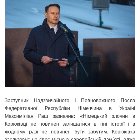
Заступник Надзвичайного і Повноважного Посла
Федеративної Республіки Німеччина в Україні
Максиміліан Раш зазначив: «Німецький злочин в
Корюківці не повинен залишатися в тіні історії і в
жодному разі не повинен бути забутим. Корюківка
заслуговує на своє місце в європейській пам`яті, адже