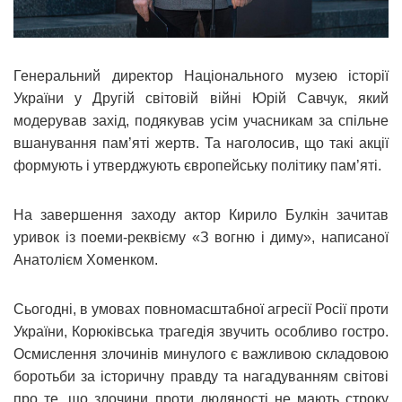
Генеральний директор Національного музею історії
України у Другій світовій війні Юрій Савчук, який
модерував захід, подякував усім учасникам за спільне
вшанування пам’яті жертв. Та наголосив, що такі акції
формують і утверджують європейську політику пам’яті.
На завершення заходу актор Кирило Булкін зачитав
уривок із поеми-реквієму «З вогню і диму», написаної
Анатолієм Хоменком.
Сьогодні, в умовах повномасштабної агресії Росії проти
України, Корюківська трагедія звучить особливо гостро.
Осмислення злочинів минулого є важливою складовою
боротьби за історичну правду та нагадуванням світові
про те, що злочини проти людяності не мають строку