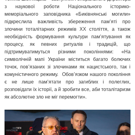
з наукової роботи Національного історико-
меморіального заповідника «Биківнянські могили»
підкреслила важливість збереження пам’яті про
злочини тоталітарних режимів ХХ століття, а також
необхідність формування культури пам’ятування як
процесу, як певних ритуалів і традицій, що
підтримуватимуться різними поколіннями: «На
символічній мапі України міститься багато болючих
точок, пов’язаних зі злочинами як нацистського, так і
комуністичного режиму. Обов’язком нашого покоління
є не лише пам’ятати про загиблих і полеглих,
розповідати їх історії, а й зробити все, аби тоталітаризм
як абсолютне зло не міг перемогти».