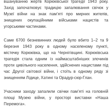
вшануванню жертв Корюківської трагедії 1943 року.
Захід започатковує традицію запалювання свічок у
Музеї війни на знак пам’яті про мирних жителів,
знищених окупаційними військами нацистів та
угорськими частинами.
Саме 6700 безневинних людей було вбито 1–2 та 9
березня 1943 року в одному населеному пункті,
містечку Корюківка, що на Чернігівщині. Корюківська
трагедія стала одним із наймасштабніших злочинів
проти цивільного населення, здійснених нацистами під
час Другої світової війни, і стоїть в одному ряду зі
знищенням Лідице, Хатині та Орадур-сюр-Глан.
Учасники заходу запалили свічки пам’яті на головній
площі Музею війни, у просторі виставки «Наша
Перемога».