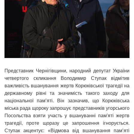
Представник Чернігівщини, народний депутат України
четвертого скликання Володимир Ступак відмітив
важливість вшанування жертв Корюківської трагедії на
державному рівні та значимість такого заходу для
національної пам’яті. Він зазначив, що Корюківська
міська рада щороку запрошує представників угорського
Посольства взяти участь у вшануванні пам'яті жертв
трагедії, проте щоразу це запрошення ігнорується.
Ступак акцентує: «Відмова від вшанування памʼяті