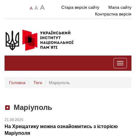
A
Стара версія сайту
Мапа сайту
A
A
Контрастна версія
Toggle
navigati
Головна
Теги
Маріуполь
Маріуполь
21.09.2025
На Хрещатику можна ознайомитись з історією
Маріуполя