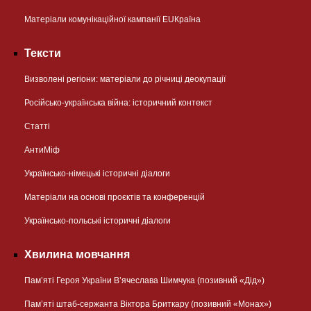
Матеріали комунікаційної кампанії EUКраїна
Тексти
Визволені регіони: матеріали до річниці деокупації
Російсько-українська війна: історичний контекст
Статті
АнтиМіф
Українсько-німецькі історичні діалоги
Матеріали на основі проєктів та конференцій
Українсько-польські історичні діалоги
Хвилина мовчання
Пам’яті Героя України В’ячеслава Шимчука (позивний «Дід»)
Пам’яті штаб-сержанта Віктора Бриткару (позивний «Монах»)