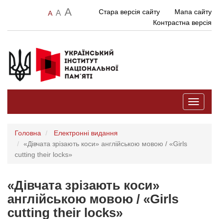
A
Стара версія сайту
Мапа сайту
A
A
Контрастна версія
Toggle
navigati
Головна
Електронні видання
«Дівчата зрізають коси» англійською мовою / «Girls
cutting their locks»
«Дівчата зрізають коси»
англійською мовою / «Girls
cutting their locks»