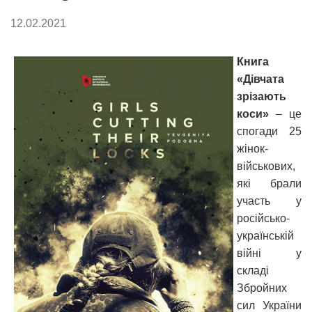
12.02.2021
Книга
«Дівчата
зрізають
коси»
– це
спогади 25
жінок-
військових,
які брали
участь у
російсько-
українській
війні у
складі
Збройних
сил України