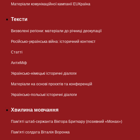
Матеріали комунікаційної кампанії EUКраїна
Тексти
Визволені регіони: матеріали до річниці деокупації
Російсько-українська війна: історичний контекст
Статті
АнтиМіф
Українсько-німецькі історичні діалоги
Матеріали на основі проєктів та конференцій
Українсько-польські історичні діалоги
Хвилина мовчання
Пам’яті штаб-сержанта Віктора Бриткару (позивний «Монах»)
Пам’яті солдата Віталія Воронка