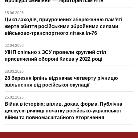
Брошура «Биківня — територія пам’яті»
15.06.2026
Цикл заходів, приурочених збереженню пам’яті
жертв збиття російськими збройними силами
військово-транспортного літака Іл-76
02.04.2026
УІНП спільно з ЗСУ провели круглий стіл
присвячений обороні Києва у 2022 році
28.03.2026
28 березня Ірпінь відзначає четверту річницю
звільнення від російської окупації
25.02.2026
Війна в історіях: вплив, доказ, форма. Публічна
дискусія річниці початку російсько-української
війни та повномасштабного вторгнення