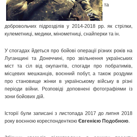
та
добровольчих підрозділів у 2014-2018 рр. як стрілки,
кулеметниці, медики, мінометниці, снайперки та ін.
У спогадах йдеться про бойові операції різних років на
Луганщині та Донеччині, про звільнення українських
міст та сіл від окупантів, спогади про побратимів,
місцевих мешканців, воєнний побут, а також роздуми
про становище жінки в українському війську в різні
періоди війни. Розповіді доповнені фотографіями із
зони бойових дій.
Історії були записані з листопада 2017 до липня 2018
року воєнною кореспонденткою
Євгенією Подобною
.