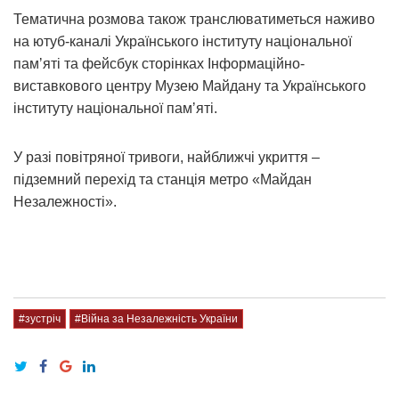
Тематична розмова також транслюватиметься наживо
на ютуб-каналі Українського інституту національної
памʼяті та фейсбук сторінках Інформаційно-
виставкового центру Музею Майдану та Українського
інституту національної памʼяті.
У разі повітряної тривоги, найближчі укриття –
підземний перехід та станція метро «Майдан
Незалежності».
#зустріч
#Війна за Незалежність України