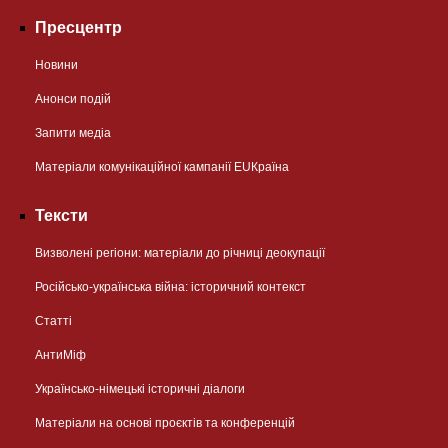
Пресцентр
Новини
Анонси подій
Запити медіа
Матеріали комунікаційної кампанії EUКраїна
Тексти
Визволені регіони: матеріали до річниці деокупації
Російсько-українська війна: історичний контекст
Статті
АнтиМіф
Українсько-німецькі історичні діалоги
Матеріали на основі проєктів та конференцій