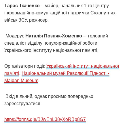
Тарас Ткаченко
– майор, начальник 1-го Центру
інформаційно-комунікаційної підтримки Сухопутних
військ ЗСУ, режисер.
Модерує
Наталія Позняк-Хоменко
– головний
спеціаліст відділу популяризаційної роботи
Українського інституту національної пам’яті.
Організатори події:
Український інститут національної
пам'яті
,
Національний музей Революції Гідності •
Maidan Museum
.
Вхід вільний, однак просимо попередньо
зареєструватися
https://forms.gle/BJwEnL38yXoRBp8G7