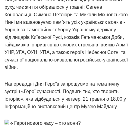
руху, чиє життя обірвалося у травні: Євгена
Коновальця, Симона Петлюри та Миколи Міхновського.
Нині ми вшановуємо пам`ять усіх українських вояків -
борців за самостійну соборну Українську державу,
від лицарів Київської Русі, козаків Гетьманської Доби,
гайдамаків, опришків до січових стрільців, вояків Армії
УНР, УГА, ОУН, УПА, а також героїв Небесної Сотні та
сучасної національно-визвольної російсько-української
війни.
Напередодні Дня Героїв запрошуємо на тематичну
зустріч «Герої сучасності. Подвиги тих, хто творить
історію», яка відбудеться у четвер, 21 травня о 18.00 у
Інформаційно-виставковий центр Музею Майдану.
Герої нового часу – хто вони?