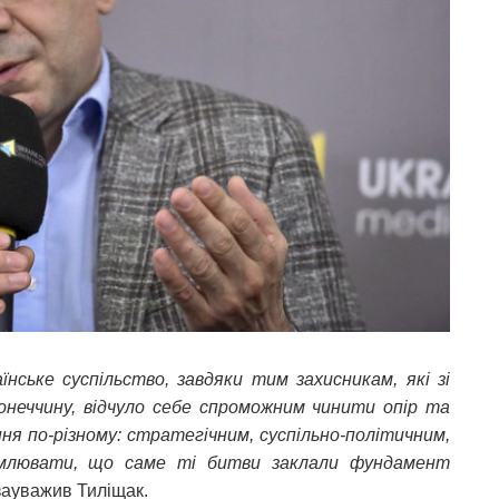
нське суспільство, завдяки тим захисникам, які зі
неччину, відчуло себе спроможним чинити опір та
я по-різному: стратегічним, суспільно-політичним,
домлювати, що саме ті битви заклали фундамент
зауважив Тиліщак.