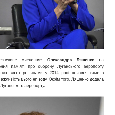
Безпекове мислення»
Олександра Ляшенко
на
ення пам’яті про оборону Луганського аеропорту
чних висот росіянами у 2014 році почався саме з
важливість цього епізоду. Окрім того, Ляшенко додала
 Луганського аеропорту.