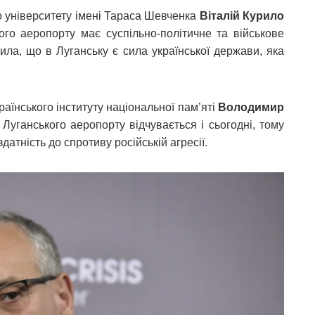
 університету імені Тараса Шевченка
Віталій Курило
ого аеропорту має суспільно-політичне та військове
ила, що в Луганську є сила української держави, яка
аїнського інституту національної пам’яті
Володимир
Луганського аеропорту відчувається і сьогодні, тому
атність до спротиву російській агресії.