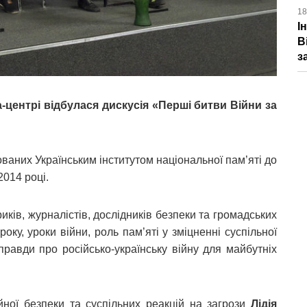
18
І
В
з
-центрі відбулася дискусія «Перші битви Війни за
ваних Українським інститутом національної пам’яті до
2014 році.
иків, журналістів, дослідників безпеки та громадських
оку, уроки війни, роль пам’яті у зміцненні суспільної
 правди про російсько-українську війну для майбутніх
ійної безпеки та суспільних реакцій на загрози
Лідія