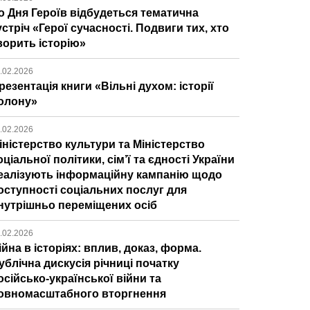
о Дня Героїв відбудеться тематична
устріч «Герої сучасності. Подвиги тих, хто
ворить історію»
.02.2026
резентація книги «Вільні духом: історії
олону»
.02.2026
іністерство культури та Міністерство
оціальної політики, сім’ї та єдності України
еалізують інформаційну кампанію щодо
оступності соціальних послуг для
нутрішньо переміщених осіб
.02.2026
ійна в історіях: вплив, доказ, форма.
ублічна дискусія річниці початку
осійсько-української війни та
овномасштабного вторгнення