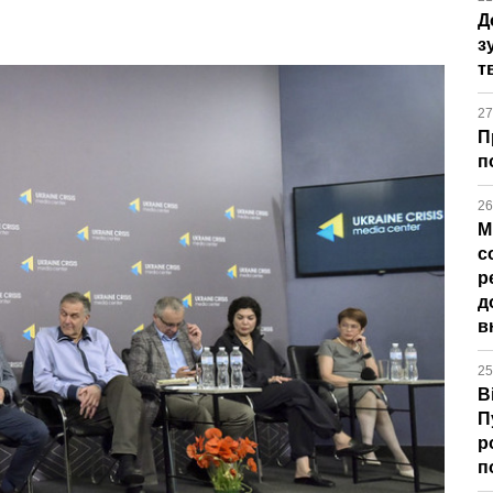
Д
з
т
27
П
п
26
М
с
р
д
в
25
В
П
р
п