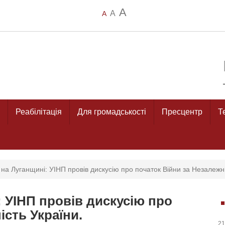
A
A
A
Реабілітація
Для громадськості
Пресцентр
Т
на Луганщині: УІНП провів дискусію про початок Війни за Незалежні
 УІНП провів дискусію про
ість України.
21