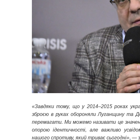
«Завдяки тому, що у 2014–2015 роках украї
зброєю в руках обороняли Луганщину та До
перемагати. Ми можемо називати це значенн
опорою ідентичності, але важливо усві
нашого спротиву, який триває сьогодні»
, — 