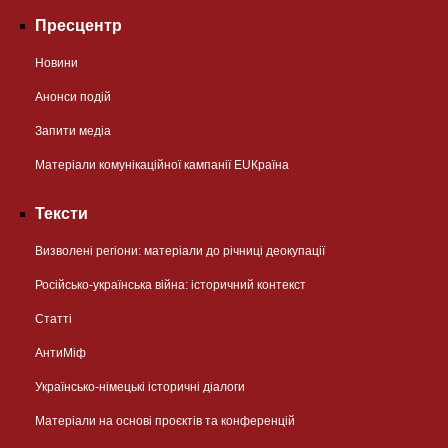
Пресцентр
Новини
Анонси подій
Запити медіа
Матеріали комунікаційної кампанії EUКраїна
Тексти
Визволені регіони: матеріали до річниці деокупації
Російсько-українська війна: історичний контекст
Статті
АнтиМіф
Українсько-німецькі історичні діалоги
Матеріали на основі проєктів та конференцій