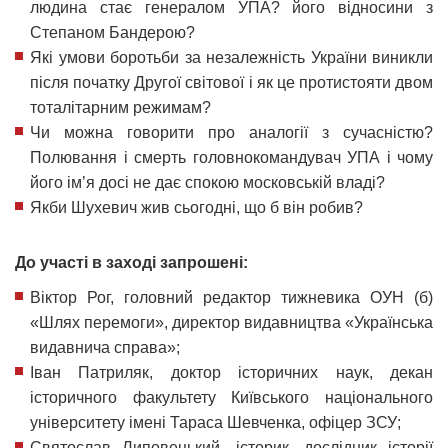
людина стає генералом УПА? його відносини з
Степаном Бандерою?
Які умови боротьби за незалежність України виникли
після початку Другої світової і як це протистояти двом
тоталітарним режимам?
Чи можна говорити про аналогії з сучасністю?
Полювання і смерть головнокомандувач УПА і чому
його ім’я досі не дає спокою московській владі?
Якби Шухевич жив сьогодні, що б він робив?
До участі в заході запрошені:
Віктор Рог, головний редактор тижневика ОУН (б)
«Шлях перемоги», директор видавництва «Українська
видавнича справа»;
Іван Патриляк, доктор історичних наук, декан
історичного факультету Київського національного
університету імені Тараса Шевченка, офіцер ЗСУ;
Святослав Липовецький, історик, дослідник історії