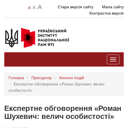
A
Стара версія сайту
Мапа сайту
A
A
Контрастна версія
Toggle
navigati
Головна
Пресцентр
Анонси подій
Експертне обговорення «Роман Шухевич: велич
особистості»
Експертне обговорення «Роман
Шухевич: велич особистості»