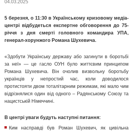
04.03.2025
5 березня, о 11:30 в Українському кризовому медіа-
центрі відбудеться експертне обговорення до 75-
річчя з дня смерті головного командира УПА,
генерал-хорунжого Романа Шухевича.
«Здобути Українську державу або загинути в боротьбі
за неї» — це гасло ОУН було життєвим принципом
Романа Шухевича. Він очолив визвольну боротьбу
українців у непростий час, коли доводилося
протистояти двом тоталітарним режимам, які мало чим
відрізнялися один від одного – Радянському Союзу та
нацистській Німеччині.
В центрі уваги будуть наступні питання:
Ким насправді був Роман Шухевич, як цивільна