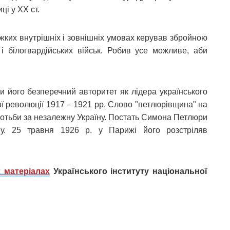
ці у ХХ ст.
ажких внутрішніх і зовнішніх умовах керував збройною
і білогвардійських військ. Робив усе можливе, аби
и його безперечний авторитет як лідера українського
ої революції 1917 – 1921 рр. Слово "петлюрівщина" на
ротьби за незалежну Україну. Постать Симона Петлюри
му. 25 травня 1926 р. у Парижі його розстріляв
 матеріалах
Українського інституту національної