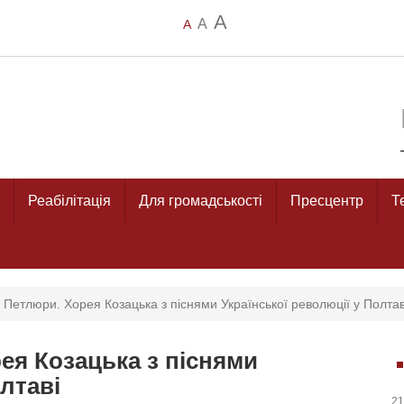
A
A
A
Реабілітація
Для громадськості
Пресцентр
Т
 Петлюри. Хорея Козацька з піснями Української революції у Полтав
ея Козацька з піснями
олтаві
21