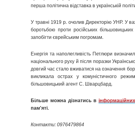
перша політична відставка в українській політи
У травні 1919 р. очолив Директорію УНР. У в
боротьбою проти російських більшовицьких 
запобігти єврейським погромам.
Енергія та наполегливість Петлюри визначил
національного руху й після поразки Українськ
довгий час стало вживатися на означення бо
викликала острах у комуністичного режи
більшовицький агент С. Шварцбард.
Більше можна дізнатись в
інформаційних
пам'яті.
Контакти: 0976479864