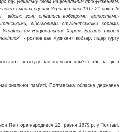
про ту, унікальну своїм національним пробудженням,
еликих і малих сценах України в часі 1917-21 років. Їх
ні військ; вони співались кобзарями, артистами-
ітянськими, військовими, студентськими хорами,
 Українським Національним Хором. Багато творів
століття
”, - розповідає музикант, кобзар, лідер гурту
нського інституту національної пам'яті або за цією
 національної пам’яті, Полтавська обласна державна
он Петлюра народився 22 травня 1879 р. у Полтаві.