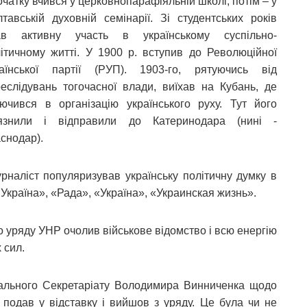
чатку вчився у церковнопарафіяльній школі, потім – у
тавській духовній семінарії. Зі студентських років
ав активну участь в українському суспільно-
ітичному житті. У 1900 р. вступив до Революційної
раїнської партії (РУП). 1903-го, рятуючись від
еслідувань тогочасної влади, виїхав на Кубань, де
ючився в організацію українського руху. Тут його
’язнили і відправили до Катеринодара (нині -
снодар).
рналіст популяризував українську політичну думку в
Україна», «Рада», «Україна», «Украинская жизнь».
 уряду УНР очолив військове відомство і всю енергію
 сил.
ального Секретаріату Володимира Винниченка щодо
 подав у відставку і вийшов з уряду. Це була чи не