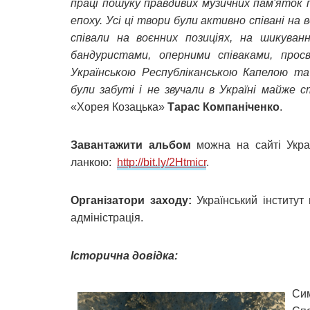
праці пошуку правдивих музичних пам'яток 
епоху. Усі ці твори були активно співані на в
співали на воєнних позиціях, на шикуван
бандуристами, оперними співаками, просв
Українською Республіканською Капелою та
були забуті і не звучали в Україні майже 
«Хорея Козацька»
Тарас Компаніченко
.
Завантажити альбом
можна на сайті Украї
ланкою:
http://bit.ly/2Htmicr
.
Організатори заходу:
Український інститут
адміністрація.
Історична довідка:
Сим