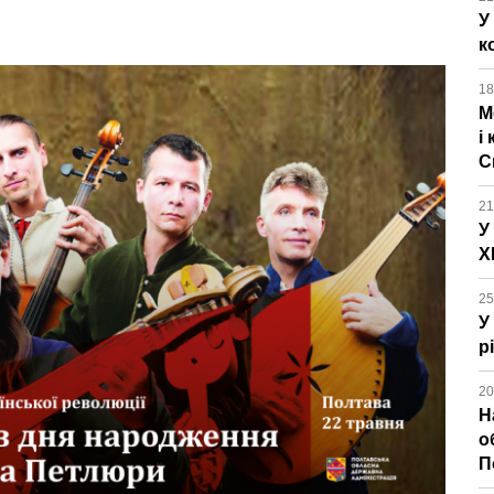
У
к
18
М
і
С
21
У
Х
25
У
р
20
Н
о
П