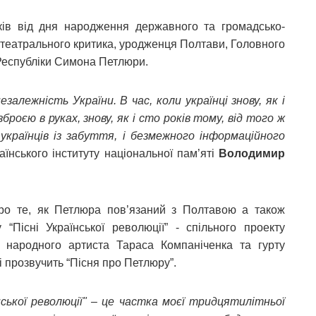
ів від дня народження державного та громадсько-
 і театрального критика, уродженця Полтави, Головного
 Республіки Симона Петлюри.
алежність України. В час, коли українці знову, як і
роєю в руках, знову, як і сто років тому, від того ж
країнців із забуття, і безмежного інформаційного
аїнського інституту національної пам’яті
Володимир
про те, як Петлюра пов’язаний з Полтавою а також
 “Пісні Української революції” - спільного проекту
ті, народного артиста Тараса Компаніченка та гурту
 прозвучить “Пісня про Петлюру”.
нської революції" – це частка моєї тридцятилітньої