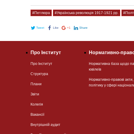
#Петлюра
#Українська революція 1917-1921 рр.
#Полт
Tweet
Like
+1
Share
Про Інститут
Нормативно-право
Про Інститут
Нормативна база щодо па
ювілеїв
Структура
Нормативно-правові акти
Плани
політику у сфері націонал
Звіти
Колегія
Вакансії
Внутрішній аудит