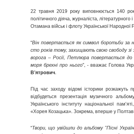
22 травня 2019 року виповнюється 140 рок
політичного діяча, журналіста, літературного
Отамана військ і флоту Української Народної
“
Він повертається як символ боротьби за нез
сто років тому, захищають свою свободу зі зб
ворога – Росії, Петлюра повертається до у
моря брехні про нього
”, - вважає Голова Укр
В’ятрович
.
Під час заходу відомі історики розкажуть 
відбудеться презентація музичного альбому
Українського інституту національної пам’я
«Хорея Козацька». Зокрема, вперше у Полтаві
“
Твори, що увійшли до альбому "Пісні Украї