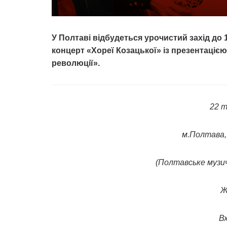
У Полтаві відбудеться урочистий захід до
концерт «Хореї Козацької» із презентацією
революції».
22 т
м.Полтава,
(Полтавське музич
Ж
Вх