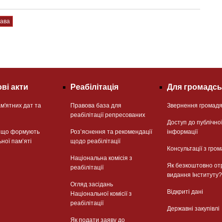
ава
ві акти
Реабілітація
Для громадсь
м'ятних дат та
Правова база для
Звернення громад
реабілітації репресованих
Доступ до публічно
, що формують
Розʼяснення та рекомендації
інформації
ьної памʼяті
щодо реабілітації
Консультації з гром
Національна комісія з
Як безкоштовно от
реабілітації
видання Інституту?
Огляд засідань
Відкриті дані
Національної комісії з
реабілітації
Державні закупівлі
Як подати заяву до