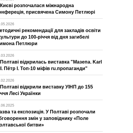
 Києві розпочалася міжнародна
онфереція, присвячена Симону Петлюрі
.05.2026
етодичні рекомендації для закладів освіти
 культури до 100-річчя від дня загибелі
имона Петлюри
.03.2026
 Полтаві відкрилась виставка "Мазепа. Karl
ІІ. Пётр І. Топ-10 міфів ru.пропаганди"
.02.2026
 Полтаві відкрили виставку УІНП до 155
іччя Лесі Українки
.06.2025
азва та експозиція. У Полтаві розпочали
бговорення змін у заповіднику «Поле
олтавської битви»