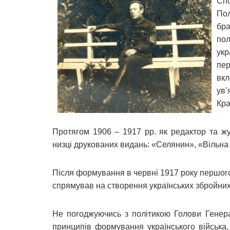
Спо
Пол
бр
пол
ук
пер
вкл
ув
Кра
Протягом 1906 – 1917 рр. як редактор та жу
низці друкованих видань: «Селянин», «Вільна 
Після формування в червні 1917 року першого
спрямував на створення українських збройних
Не погоджуючись з політикою Голови Генер
принципів формування українського війська,