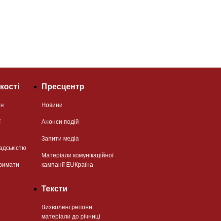
кості
Пресцентр
ян
Новини
ї
Анонси подій
Запити медіа
адськістю
Матеріали комунікаційної
римати
кампанії EUКраїна
Тексти
Визволені регіони:
матеріали до річниці