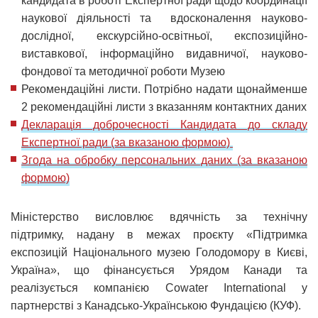
кандидата в роботі Експертної ради щодо координації
наукової діяльності та вдосконалення науково-
дослідної, екскурсійно-освітньої, експозиційно-
виставкової, інформаційно видавничої, науково-
фондової та методичної роботи Музею
Рекомендаційні листи. Потрібно надати щонайменше
2 рекомендаційні листи з вказанням контактних даних
Декларація доброчесності Кандидата до складу
Експертної ради (за вказаною формою)
Згода на обробку персональних даних (за вказаною
формою)
Міністерство висловлює вдячність за технічну
підтримку, надану в межах проєкту «Підтримка
експозицій Національного музею Голодомору в Києві,
Україна», що фінансується Урядом Канади та
реалізується компанією Cowater International у
партнерстві з Канадсько-Українською Фундацією (КУФ).