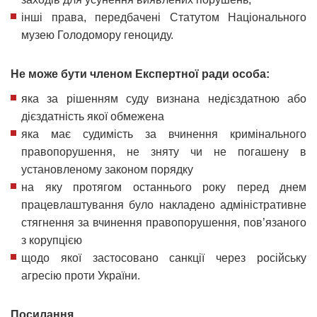
інші права, передбачені Статутом Національного
музею Голодомору геноциду.
Не може бути членом Експертної ради особа:
яка за рішенням суду визнана недієздатною або
дієздатність якої обмежена
яка має судимість за вчинення кримінального
правопорушення, не зняту чи не погашену в
установленому законом порядку
на яку протягом останнього року перед днем
працевлаштування було накладено адміністративне
стягнення за вчинення правопорушення, пов’язаного
з корупцією
щодо якої застосовано санкції через російську
агресію проти України.
Посилання