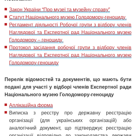
Закон України “Про музеї та музейну справу”
Статут Національного музею Голодомору-геноциду
Регламент діяльності Робочої групи з відбору членів
Наглядової та Експертної рад Національного музею
Голодомору – геноциду
Протокол засідання робочої групи з відбору членів
Наглядової та Експертної рад Національного музею
Голодомору-геноциду
Перелік відомостей та документів, що мають бути
подані для участі у відборі членів Експертної ради
Національного музею Голодомору-геноциду
Аплікаційна форма
Виписка з реєстру про державну реєстрацію
організації (для українських організацій) або
аналогічний документ, що підтверджує реєстрацію
організації відповідно до законодавства держави