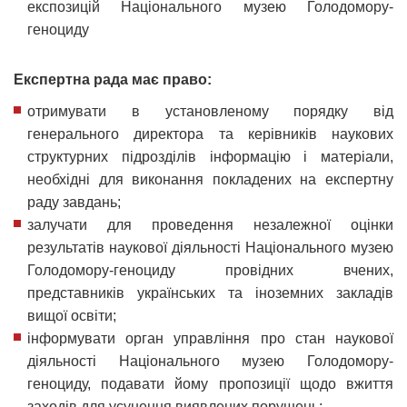
експозицій Національного музею Голодомору-
геноциду
Експертна рада має право:
отримувати в установленому порядку від
генерального директора та керівників наукових
структурних підрозділів інформацію і матеріали,
необхідні для виконання покладених на експертну
раду завдань;
залучати для проведення незалежної оцінки
результатів наукової діяльності Національного музею
Голодомору-геноциду провідних вчених,
представників українських та іноземних закладів
вищої освіти;
інформувати орган управління про стан наукової
діяльності Національного музею Голодомору-
геноциду, подавати йому пропозиції щодо вжиття
заходів для усунення виявлених порушень;