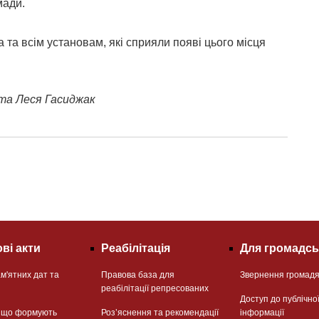
мади.
та всім установам, які сприяли появі цього місця
 та Леся Гасиджак
ві акти
Реабілітація
Для громадсь
м'ятних дат та
Правова база для
Звернення громад
реабілітації репресованих
Доступ до публічно
, що формують
Розʼяснення та рекомендації
інформації