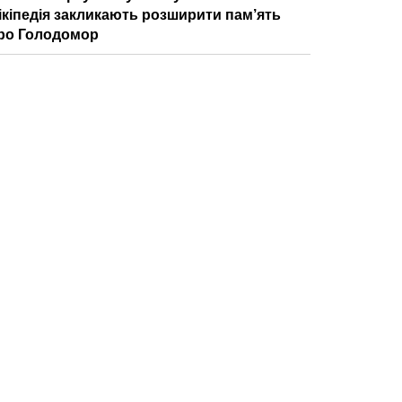
ікіпедія закликають розширити пам’ять
ро Голодомор