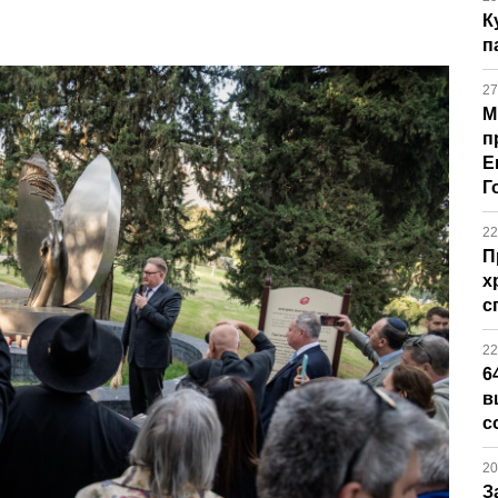
К
п
27
М
п
Е
Г
22
П
х
с
22
6
в
с
20
З