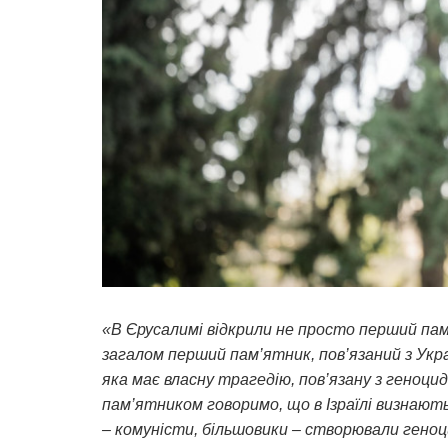
«В Єрусалимі відкрили не просто перший пам
загалом перший пам’ятник, пов’язаний з Укра
яка має власну трагедію, пов’язану з геноци
пам’ятником говоримо, що в Ізраїлі визнають
– комуністи, більшовики – створювали геноцид