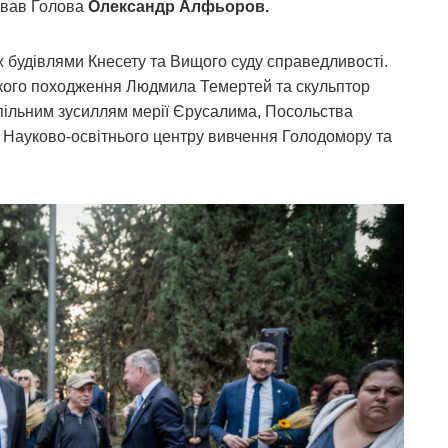
ував Голова
Олександр Алфьоров.
 будівлями Кнесету та Вищого суду справедливості.
ького походження Людмила Темертей та скульптор
спільним зусиллям мерії Єрусалима, Посольства
в, Науково-освітнього центру вивчення Голодомору та