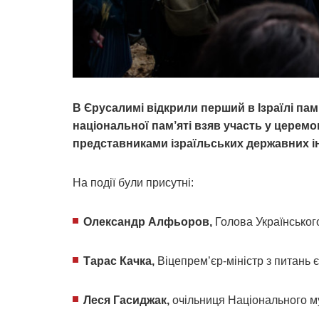
В Єрусалимі відкрили перший в Ізраїлі па
національної пам’яті взяв участь у церемо
представниками ізраїльських державних ін
На події були присутні:
Олександр Алфьоров,
Голова Українського
Тарас Качка,
Віцепрем’єр-міністр з питань є
Леся Гасиджак,
очільниця Національного м