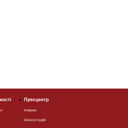
кості
Пресцентр
ян
Новини
ї
Анонси подій