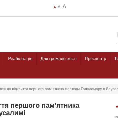
A
A
A
Реабілітація
Для громадськості
Пресцентр
Т
вся до відкриття першого пам’ятника жертвам Голодомору в Єруса
ття першого пам’ятника
усалимі
29