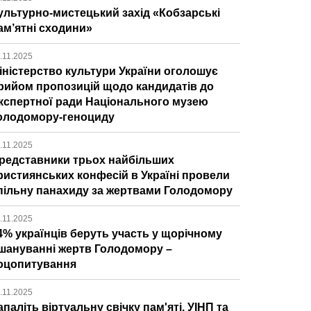
ультурно-мистецький захід «Кобзарські
ам’ятні сходини»
.11.2025
іністерство культури України оголошує
рийом пропозицій щодо кандидатів до
кспертної ради Національного музею
олодомору-геноциду
.11.2025
редставники трьох найбільших
ристиянських конфесій в Україні провели
пільну панахиду за жертвами Голодомору
.11.2025
4% українців беруть участь у щорічному
шануванні жертв Голодомору –
оцопитування
.11.2025
апаліть віртуальну свічку пам'яті. УІНП та