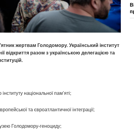
В
п
м’ятник жертвам Голодомору. Український інститут
нії відкриття разом з українською делегацією та
ституцій.
 інституту національної пам’яті;
вропейської та євроатлантичної інтеграції;
узею Голодомору-геноциду;