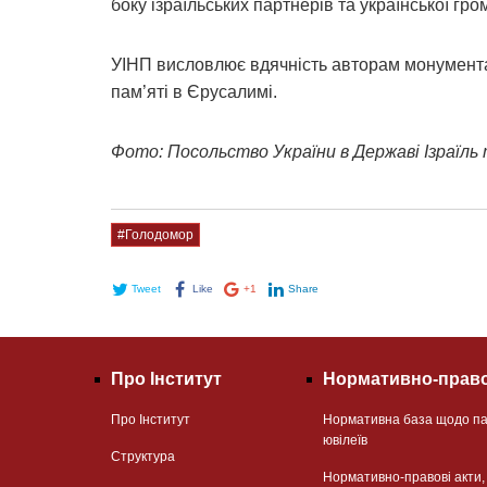
боку ізраїльських партнерів та української гро
УІНП висловлює вдячність авторам монумента 
пам’яті в Єрусалимі.
Фото: Посольство України в Державі Ізраїль
#Голодомор
Tweet
Like
+1
Share
Про Інститут
Нормативно-право
Про Інститут
Нормативна база щодо па
ювілеїв
Структура
Нормативно-правові акти