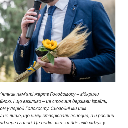
’ятник пам’яті жертв Голодомору – відкрили
їною. І що важливо – це столиця держави Ізраїль,
дом у період Голокосту. Сьогодні ми цим
: не лише, що німці створювали геноцид, а й росіяни
 через голод. Це подія, яка знайде свій відгук у