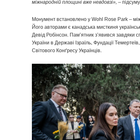
міжнародній площині вже невдовзі»,
– підсум
Монумент встановлено у Wohl Rose Park – між
Його авторами є канадська мисткиня українс
Девід Робінсон. Пам’ятник з’явився завдяки 
України в Державі Ізраїль, Фундації Темертеї
Світового Конґресу Українців.