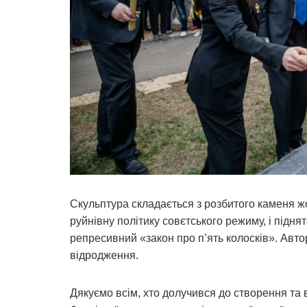
Скульптура складається з розбитого каменя ж
руйнівну політику совєтського режиму, і піднят
репресивний «закон про п’ять колосків». Автор
відродження.
Дякуємо всім, хто долучився до створення та в