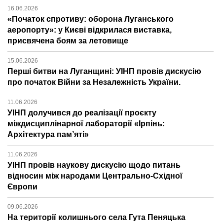
16.06.2026
«Початок спротиву: оборона Луганського
аеропорту»: у Києві відкрилася виставка,
присвячена боям за летовище
15.06.2026
Перші битви на Луганщині: УІНП провів дискусію
про початок Війни за Незалежність України.
11.06.2026
УІНП долучився до реалізації проєкту
міждисциплінарної лабораторії «Ірпінь:
Архітектура пам’яті»
11.06.2026
УІНП провів наукову дискусію щодо питань
відносин між народами Центрально-Східної
Європи
09.06.2026
На території колишнього села Гута Пеняцька