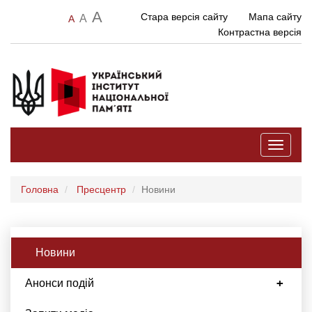
A
Стара версія сайту
Мапа сайту
A
A
Контрастна версія
Toggle
navigati
Головна
Пресцентр
Новини
Новини
Анонси подій