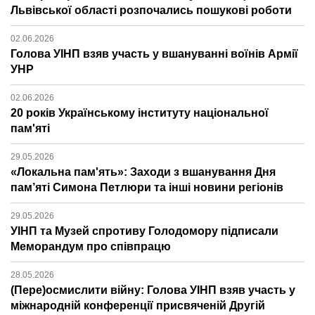
Львівської області розпочались пошукові роботи
02.06.2026
Голова УІНП взяв участь у вшануванні воїнів Армії
УНР
02.06.2026
20 років Українському інституту національної
пам'яті
29.05.2026
«Локальна пам'ять»: Заходи з вшанування Дня
пам’яті Симона Петлюри та інші новини регіонів
29.05.2026
УІНП та Музей спротиву Голодомору підписали
Меморандум про співпрацю
28.05.2026
(Пере)осмислити війну: Голова УІНП взяв участь у
міжнародній конференції присвяченій Другій