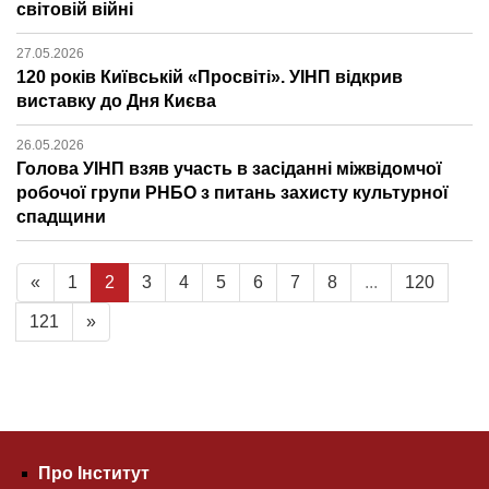
світовій війні
27.05.2026
120 років Київській «Просвіті». УІНП відкрив
виставку до Дня Києва
26.05.2026
Голова УІНП взяв участь в засіданні міжвідомчої
робочої групи РНБО з питань захисту культурної
спадщини
«
1
2
3
4
5
6
7
8
...
120
121
»
Про Інститут