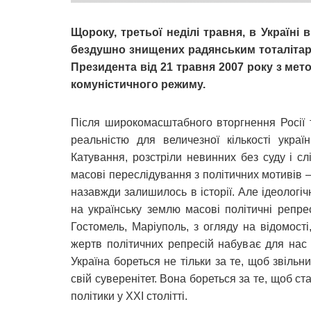
Щороку, третьої неділі травня, в Україні
бездушно знищених радянським тоталітар
Президента від 21 травня 2007 року з мет
комуністичного режиму.
Після широкомасштабного вторгнення Росії 
реальністю для величезної кількості украї
Катування, розстріли невинних без суду і слі
масові переслідування з політичних мотивів 
назавжди залишилось в історії. Але ідеологіч
на українську землю масові політичні репрес
Гостомель, Маріуполь, з огляду на відомості
жертв політичних репресій набуває для нас 
Україна бореться не тільки за те, щоб звільн
свій суверенітет. Вона бореться за те, щоб с
політики у XXI столітті.