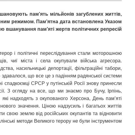
 вшановують пам’ять мільйонів загублених життів,
ним режимом. Пам’ятна дата встановлена Указом
ою вшанування пам’яті жертв політичних репресій
терор і політичні переслідування стали моторошною
нців, чиї міста і села окупували війська агресора.
дства, насильницькі депортації, фільтраційні табори,
– здавалося, що все це з падінням радянської системи
ні спадкоємці СРСР у путінській Росії знову принесли
ії. З огляду на все, що ми знаємо про Бучу, Ірпінь,
, які надходять з окупованого Херсона, День пам’яті
нового значення. Ціною надзусиль і багатьох життів
ити свою землю від російських окупантів та відновити
талінські методи Великого терору не були інструментом