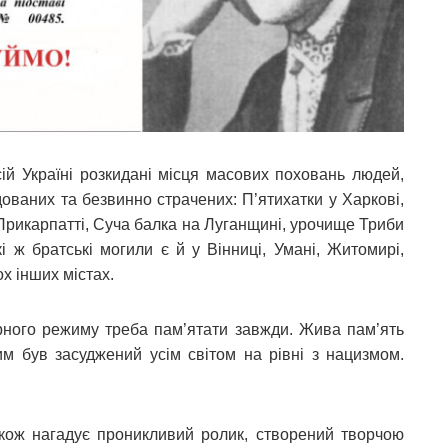
сій Україні розкидані місця масових поховань людей,
дованих та безвинно страчених: П’ятихатки у Харкові,
 Прикарпатті, Суча балка на Луганщині, урочище Триби
і ж братські могили є й у Вінниці, Умані, Житомирі,
ох інших містах.
арного режиму треба пам’ятати завжди. Жива пам’ять
м був засуджений усім світом на рівні з нацизмом.
кож нагадує проникливий ролик, створений творчою