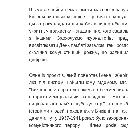
В умовах війни немає змоги масово вшанува
Києвом чи інших місцях, як це було в минулі
цього року віддати шану безневинно вбитим 
укритті, у прихистку – згадати тих, кого свав
з іншими. Заохочуємо журналістів, пред
висвітлювати День пам’яті загалом, так і розпо
скалічив комуністичний режим, не залишил
цифрою.
Один із проєктів, який повертає імена і збер
лісі під Києвом, найбільшому відомому міс
"Биківнянська трагедія: імена з безіменних
історико-меморіальний заповідник "Биківня
національної пам’яті публікує серії інтерне
історіями людей, похованих у Биківні, на та
даними, тут у 1937-1941 роках було захороне
комуністичного терору. Кілька років с