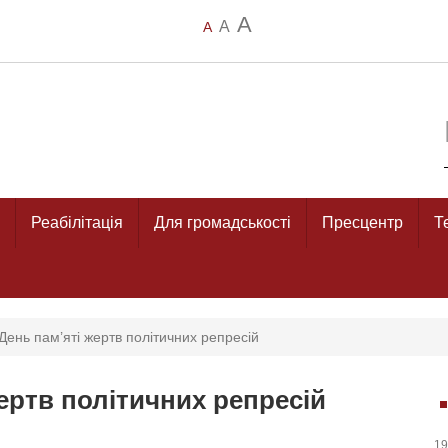
A
A
A
Реабілітація
Для громадськості
Пресцентр
Т
День пам’яті жертв політичних репресій
жертв політичних репресій
19