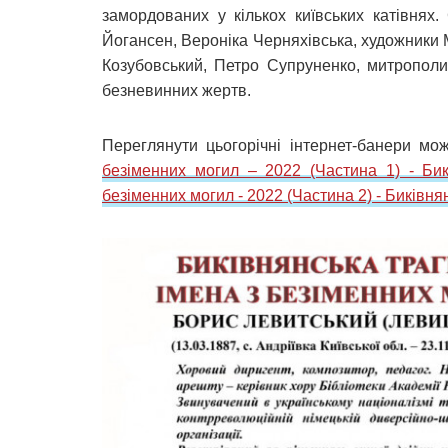
замордованих у кількох київських катівня
Йогансен, Вероніка Черняхівська, художники
Козубовський, Петро Супруненко, митрополи
безневинних жертв.
Переглянути цьогорічні інтернет-банери м
безіменних могил – 2022 (Частина 1) - Бик
безіменних могил - 2022 (Частина 2) - Биківня