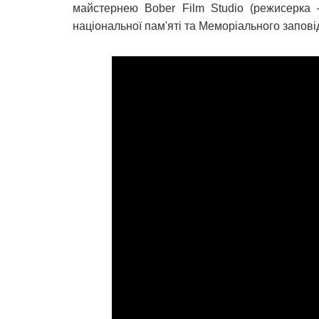
майстернею Bober Film Studio (режисерка –
національної пам'яті та Меморіального запові