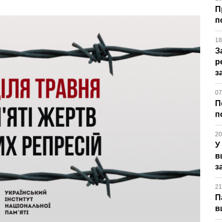
П
п
18
З
р
з
07
П
п
20
У
в
з
21
П
в