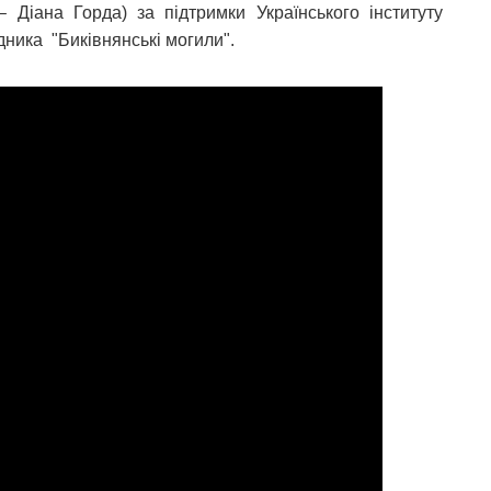
 Діана Горда) за підтримки Українського інституту
дника "Биківнянські могили".