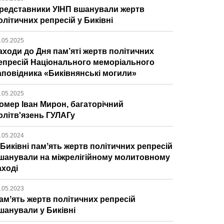
редставники УІНП вшанували жертв
олітичних репресій у Биківні
.05.2025
аходи до Дня пам’яті жертв політичних
епресій Національного меморіального
аповідника «Биківнянські могили»
.05.2025
омер Іван Мирон, багаторічний
олітв'язень ГУЛАГу
.05.2024
 Биківні памʼять жертв політичних репресій
шанували на міжрелігійному молитовному
аході
.05.2023
амʼять жертв політичних репресій
шанували у Биківні