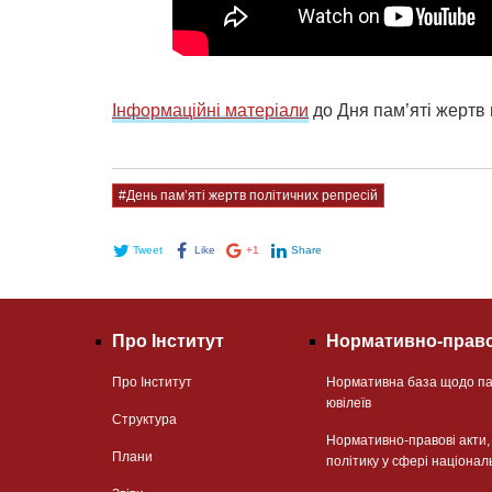
Інформаційні матеріали
до Дня пам’яті жертв 
#День пам’яті жертв політичних репресій
Tweet
Like
+1
Share
Про Інститут
Нормативно-право
Про Інститут
Нормативна база щодо па
ювілеїв
Структура
Нормативно-правові акти
Плани
політику у сфері націонал