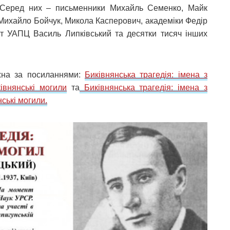
х. Серед них – письменники Михайль Семенко, Майк
 Михайло Бойчук, Микола Касперович, академіки Федір
т УАПЦ Василь Липківський та десятки тисяч інших
ожна за посиланнями:
Биківнянська трагедія: імена з
івнянські могили
та
Биківнянська трагедія: імена з
нські могили.