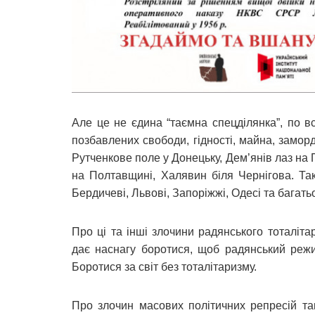
Але це не єдина “таємна спецділянка”, по в
позбавлених свободи, гідності, майна, замор
Рутченкове поле у Донецьку, Дем’янів лаз на
на Полтавщині, Халявин біля Чернігова. Так
Бердичеві, Львові, Запоріжжі, Одесі та багать
Про ці та інші злочини радянського тоталіт
дає наснагу боротися, щоб радянський режи
Боротися за світ без тоталітаризму.
Про злочин масових політичних репресій та