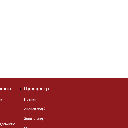
кості
Пресцентр
ян
Новини
ї
Анонси подій
Запити медіа
адськістю