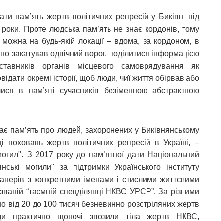
ти пам’ять жертв політичних репресій у Биківні під
 роки. Проте людська пам’ять не знає кордонів, тому
можна на будь-якій локації – вдома, за кордоном, в
ільно закатував одвічний ворог, поділитися інформацією
ставників органів місцевого самоврядування як
відати окремі історії, щоб люди, чиї життя обірвав або
ися в пам’яті сучасників безіменною абстрактною
ігає пам’ять про людей, захоронених у Биківнянському
ці поховань жертв політичних репресій в Україні, –
 могил". З 2017 року до пам’ятної дати Національний
нські могили" за підтримки Українського інституту
т-банерів з конкретними іменами і стислими життєвими
к званій “таємній спецділянці НКВС УРСР”. За різними
но від 20 до 100 тисяч безневинно розстріляних жертв
юди практично щоночі звозили тіла жертв НКВС,