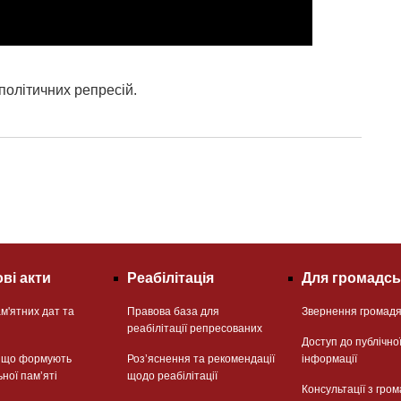
політичних репресій.
ві акти
Реабілітація
Для громадсь
м'ятних дат та
Правова база для
Звернення громад
реабілітації репресованих
Доступ до публічно
, що формують
Розʼяснення та рекомендації
інформації
ьної памʼяті
щодо реабілітації
Консультації з гром