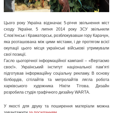
Цього року Україна відзначає 5-річчя звільнення міст
сходу України. 5 липня 2014 року ЗСУ звільнили
Слов'янськ і Краматорськ, розблокувавши гору Карачун,
яка розташована між цими містами, і де протягом всієї
окупації цього місця українські військові утримували
свої позиції.
Гасло цьогорічної інформаційної кампанії – «Вертаємо
своє!». Український інститут національної пам’яті
підготував інформаційну соціальну рекламу. В основу
білбордів, сітілайтів та метролайтів лягла робота
харківського художника Нікіти Тітова. Дизайн
розробила студія графічного дизайну WARTA.
У якості для друку та поширення матеріали можна
завантажити
за посиланням
.