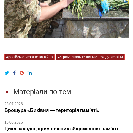
#російсько-українська війна
#5-річчя звільнення міст сходу України
Матеріали по темі
23.07.2026
Брошура «Биківня — територія пам’яті»
15.06.2026
Цикл заходів, приурочених збереженню пам’яті