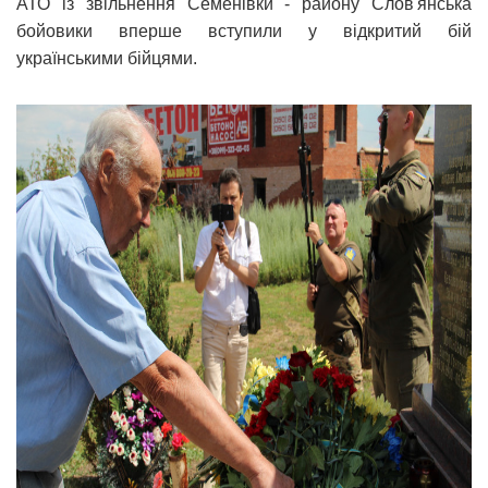
АТО із звільнення Семенівки - району Слов'янська
бойовики вперше вступили у відкритий бій
українськими бійцями.