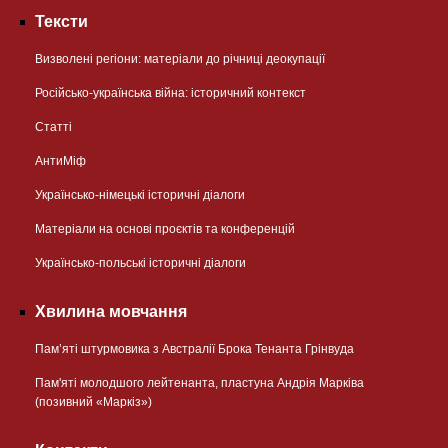
Тексти
Визволені регіони: матеріали до річниці деокупації
Російсько-українська війна: історичний контекст
Статті
АнтиМіф
Українсько-німецькі історичні діалоги
Матеріали на основі проєктів та конференцій
Українсько-польські історичні діалоги
Хвилина мовчання
Пам’яті штурмовика з Австралії Брока Тенанта Грінвуда
Пам'яті молодшого лейтенанта, пластуна Андрія Марківа
(позивний «Маркіз»)