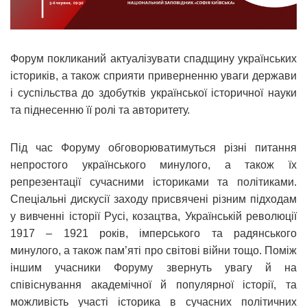
Форум покликаний актуалізувати спадщину українських
істориків, а також сприяти приверненню уваги держави
і суспільства до здобутків української історичної науки
та піднесенню її ролі та авторитету.
Під час Форуму обговорюватимуться різні питання
непростого українського минулого, а також їх
репрезентації сучасними істориками та політиками.
Спеціальні дискусії заходу присвячені різним підходам
у вивченні історії Русі, козацтва, Українській революції
1917 – 1921 років, імперського та радянського
минулого, а також пам’яті про світові війни тощо. Поміж
іншим учасники Форуму звернуть увагу й на
співіснування академічної й популярної історії, та
можливість участі історика в сучасних політичних