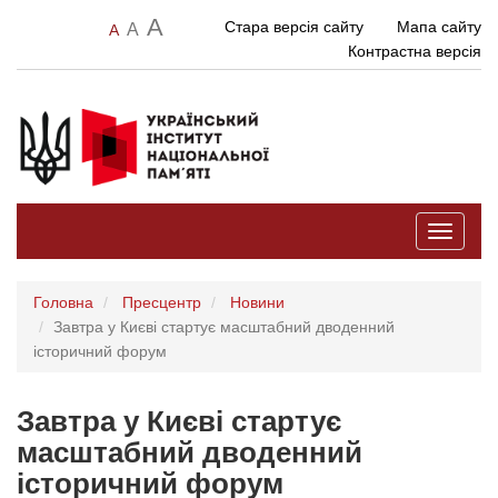
A
Стара версія сайту
Мапа сайту
A
A
Контрастна версія
Toggle
navigati
Головна
Пресцентр
Новини
Завтра у Києві стартує масштабний дводенний
історичний форум
Завтра у Києві стартує
масштабний дводенний
історичний форум