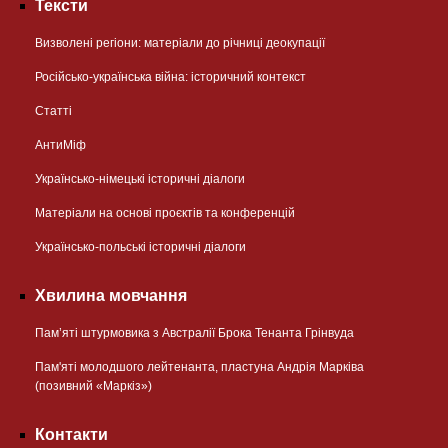
Тексти
Визволені регіони: матеріали до річниці деокупації
Російсько-українська війна: історичний контекст
Статті
АнтиМіф
Українсько-німецькі історичні діалоги
Матеріали на основі проєктів та конференцій
Українсько-польські історичні діалоги
Хвилина мовчання
Пам’яті штурмовика з Австралії Брока Тенанта Грінвуда
Пам'яті молодшого лейтенанта, пластуна Андрія Марківа
(позивний «Маркіз»)
Контакти