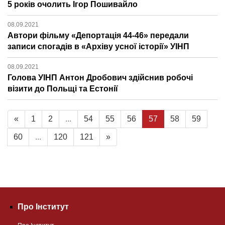
5 років очолить Ігор Пошивайло
08.09.2021
Автори фільму «Депортація 44-46» передали
записи спогадів в «Архіву усної історії» УІНП
08.09.2021
Голова УІНП Антон Дробович здійснив робочі
візити до Польщі та Естонії
«
1
2
...
54
55
56
57
58
59
60
...
120
121
»
Про Інститут