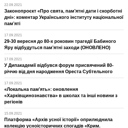
22.09.2021
Законопроєкт «Про свята, пам’ятні дати і скорботні
дні»: коментар Українського інституту національної
пам’яті
17.09.2021
29-30 вересня до 80-х роковин трагедії Бабиного
Яру відбудуться пам’ятні заходи (ОНОВЛЕНО)
17.09.2021
У Дипакадемії відбувся форум присвячений 80-
річчю від дня народження Ореста Субтельного
17.09.2021
«Локальна пам'ять»: оновлення
«Харківщинознавства» в школах та інші новини з
регіонів
15.09.2021
Платформа «Архів усної історії» оприлюднила
колекцію усноісторичних спогадів «Крим.