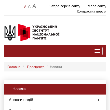
A
Стара версія сайту
Мапа сайту
A
A
Контрастна версія
Toggle
navigati
Головна
Пресцентр
Новини
Новини
Анонси подій