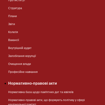
Про Інститут
Структура
Плани
Звіти
Колегія
Вакансії
Внутрішній аудит
Запобігання корупції
Очищення влади
Професійне навчання
Нормативно-правові акти
Нормативна база щодо пам'ятних дат та ювілеїв
Нормативно-правові акти, що формують політику у сфері
національної памʼяті