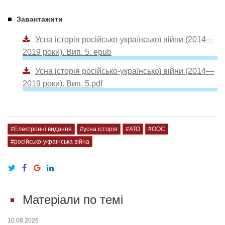
Завантажити
Усна історія російсько-української війни (2014—
2019 роки). Вип. 5. epub
Усна історія російсько-української війни (2014—
2019 роки). Вип. 5.pdf
#Електронні видання
#усна історія
#АТО
#ООС
#російсько-українська війна
Матеріали по темі
10.08.2026