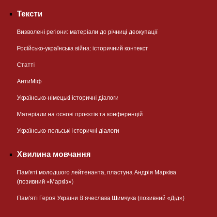
Тексти
Визволені регіони: матеріали до річниці деокупації
Російсько-українська війна: історичний контекст
Статті
АнтиМіф
Українсько-німецькі історичні діалоги
Матеріали на основі проєктів та конференцій
Українсько-польські історичні діалоги
Хвилина мовчання
Пам'яті молодшого лейтенанта, пластуна Андрія Марківа
(позивний «Маркіз»)
Пам’яті Героя України В’ячеслава Шимчука (позивний «Дід»)