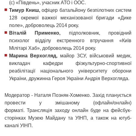
(с) «Південь», учасник АТО і ООС.
Тимур Книш,
офіцер батальйону безпілотних систем
128 окремої важкої механізованої бригади «Дике
поле», доброволець 2014 року.
Віталій Применко,
підполковник, провідний
психолог відділу екстренного втручання «Київ
Мілітарі Хаб», доброволець 2014 року.
Марина Верхогляд,
майор ЗСУ, військовий медик,
викладач кафедри фізкультурно-спортивної
реабілітації національного університету оборони
України, дружинна Героя України Андрія Верхогляда.
Модератор - Наталя Позняк-Хоменко. Захід планується
провести у змішаному (офлайн/онлайн)
форматі. Трансляція заходу онлайн буде на фейсбук-
сторінках Музею Майдану та УІНП, а також на ютуб-
каналі УІНП.