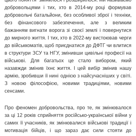
добровольцями і тих, хто в 2014-му році формував
добровольчі батальйони, без особливої зброї і техніки,
без фінансового забезпечення, але з великим
бажанням вигнати ворога зі своєї землі і повернутися
до мирного життя. І тих, хто в 2022-му вистоював черги
до військкоматів, щоб приєднатися до ДФТГ чи влитися
в структури ЗСУ та НГУ, змінивши цивільні професії на
військові. Для багатьох це стало вибором, який
назавжди змінив їхнє життя. І цей вибір змінив нашу
армію, зробивши її нині однією з найсучасніших у світі.
З новою філософією, новими традиціями, новими
сенсами.
Про феномен добровольства, про те, як змінювалося
за ці 12 років сприйняття російсько-української війни у
самих її учасників, як змінювалися військові традиції і
мотивація бійців, і що зараз дає сили стояти до