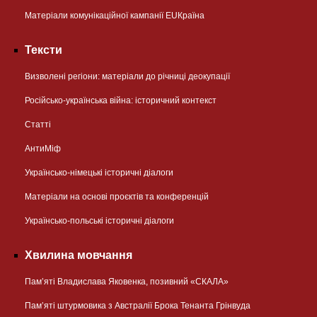
Матеріали комунікаційної кампанії EUКраїна
Тексти
Визволені регіони: матеріали до річниці деокупації
Російсько-українська війна: історичний контекст
Статті
АнтиМіф
Українсько-німецькі історичні діалоги
Матеріали на основі проєктів та конференцій
Українсько-польські історичні діалоги
Хвилина мовчання
Пам’яті Владислава Яковенка, позивний «СКАЛА»
Пам’яті штурмовика з Австралії Брока Тенанта Грінвуда