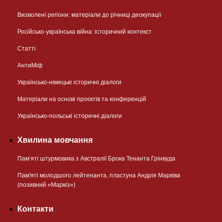
Визволені регіони: матеріали до річниці деокупації
Російсько-українська війна: історичний контекст
Статті
АнтиМіф
Українсько-німецькі історичні діалоги
Матеріали на основі проєктів та конференцій
Українсько-польські історичні діалоги
Хвилина мовчання
Пам’яті штурмовика з Австралії Брока Тенанта Грінвуда
Пам'яті молодшого лейтенанта, пластуна Андрія Марківа
(позивний «Маркіз»)
Контакти