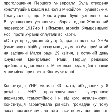
проголошення Першого універсалу. Була створена
конституційна комісія на чолі з Михайлом Грушевським.
Планувалося, що Конституцію буде ухвалено на
Всеукраїнських установчих зборах, однак Жовтневий
переворот 1917-го і військова агресія більшовицької
Росії проти України сплутали всі карти.
«Статут про державний устрій, права і вільності УНР»
(саме таку офіційну назву мав документ) був прийнятий
на засіданні Малої ради 29 квітня, в останній день
існування Центральної Ради. Першу редакцію
прийняли одноголосно. Мінімальні редакційні правки
мали місце при постатейному читанні.
Конституція УНР містила 83 статті, об’єднаних у 8
розділів. УНР проголошувалася суверенною
державою, «самостійною і ні від кого незалежною».
Конституція гарантувала рівність громадян (у тому
числі прогресивну для того часу норму про рівність