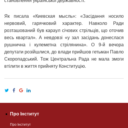
становлення української державності.
Як писала «Киевская мысль»: «Засідання носило
нервовий, гарячковий характер. Навколо Ради
розташований був караул січових стрільців, що оточив
весь квартал». А невдовзі «у зал засідань донеслася
рушнична і кулеметна стрілянина». О 9-й вечора
депутати розійшлися, до влади прийшов гетьман Павло
Скоропадський. Тож Центральна Рада не мала змоги
втілити в життя прийняту Конституцію.
Про Інститут
Про Інститут