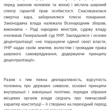
перед законом чоловіків та жінок) і містила широкий
спектр гарантій прав особистості. Скасовувалася
смертна кара, заборонялися тілесні покарання.
Законодавча влада належала Всенародним зборам,
виконавча – Раді народних міністрів, судову владу
очолював Генеральний суд УНР. Закладалися і основи
децентралізації: «не порушуючи єдиної своєї власти,
УНР надає своїм землям, волостям і громадам права
широкого самоврядування, додержуючи принципу
децентралізації».
Разом з тим певна декларативність, відсутність
положень про державні символи, основні принципи
внутрішньої і зовнішньої політики, порядок обрання
місцевих органів влади свідчать про тимчасовий
характер конституції – її створено на перехідний період