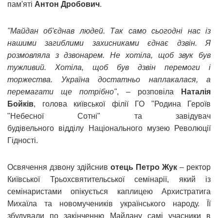
пам'яті
Антон Дробович
.
"Майдан об'єднав людей. Так само сьогодні нас із
нашими загиблими захисниками єднає дзвін. Я
розмовляла з дзвонарем. Не хотіла, щоб звук був
тужливий. Хотіла, щоб був дзвін перемоги і
торжества. Україна достатньо наплакалася, а
перемагати ще потрібно"
, – розповіла
Наталія
Бойків
, голова київської філії ГО "Родина Героїв
"Небесної Сотні" та завідувач
будівельного відділу Національного музею Революції
Гідності.
Освячення дзвону здійснив
отець Петро Жук
– ректор
Київської Трьохсвятительської семінарії, який із
семінаристами опікується каплицею Архистратига
Михаїла та новомучеників українського народу. Її
збудували по закінченню Майдану самі учасники в