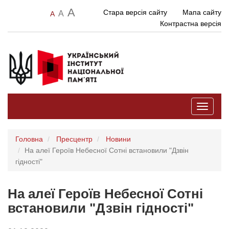
A
Стара версія сайту
Мапа сайту
A
A
Контрастна версія
Toggle
navigati
Головна
Пресцентр
Новини
На алеї Героїв Небесної Сотні встановили "Дзвін
гідності"
На алеї Героїв Небесної Сотні
встановили "Дзвін гідності"