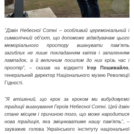
"Дзвін Небесної Сотні – особливий церемоніальний і
символічний об’єкт, що допоможе відвідувачам цього
меморіального простору вшанувати пам’ять
загиблих не лише покладанням квітів і запаленням
лампадок, а й величним посилом до них крізь час і
простір”
, – сказав на відкритті
Ігор Пошивайло
,
генеральний директор Національного музею Революції
Гідності.
"Я втішений, що крок за кроком ми вибудовуємо
традиції вшанування Героїв Небесної Сотні. Цей дзвін
стане місцем і причиною того, що може народитися
нова традиція, яка зміцнюватиме нашу пам'ять"
, –
зауважив голова Українського інституту національної