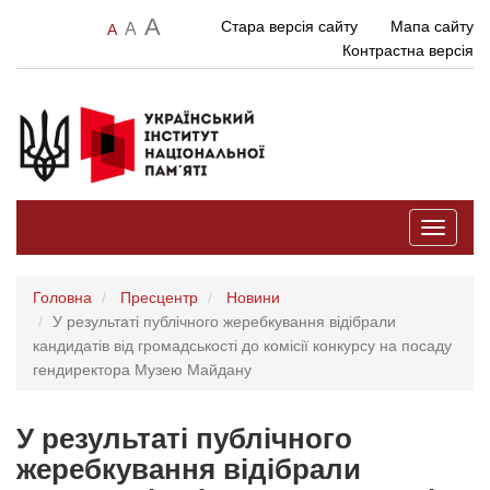
A
Стара версія сайту
Мапа сайту
A
A
Контрастна версія
Toggle
navigati
Головна
Пресцентр
Новини
У результаті публічного жеребкування відібрали
кандидатів від громадськості до комісії конкурсу на посаду
гендиректора Музею Майдану
У результаті публічного
жеребкування відібрали