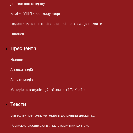
державного кордону
Комісія УІНП з розгляду скарг
Надання безоплатної первинної правничої допомогти
Фінанси
Пресцентр
Новини
Анонси подій
Запити медіа
Матеріали комунікаційної кампанії EUКраїна
Тексти
Визволені регіони: матеріали до річниці деокупації
Російсько-українська війна: історичний контекст