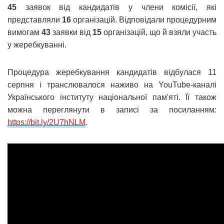
45
заявок від кандидатів у члени комісії, які
представляли
16
організацій. Відповідали процедурним
вимогам
43
заявки від
15
організацій, що й взяли участь
у жеребкуванні.
Процедура жеребкування кандидатів відбулася 11
серпня і транслювалося наживо на YouTube-каналі
Українського інституту національної пам'яті. Її також
можна переглянути в записі за посиланням:
https://bit.ly/2U7hNLM
.