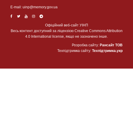
Е-mail:
uinp@memory.gov.ua
Офіційний веб-сайт УІНП
Весь контент доступний за ліцензією Creative Commons Attribution
4.0 International license, якщо не зазначено інше.
Розробка сайту:
Рансайт ТОВ
Техпідтримка сайту:
Техпідтримка.укр