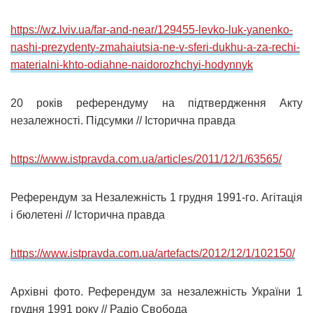
https://wz.lviv.ua/far-and-near/129455-levko-luk-yanenko-
nashi-prezydenty-zmahaiutsia-ne-v-sferi-dukhu-a-za-rechi-
materialni-khto-odiahne-naidorozhchyi-hodynnyk
20 років референдуму на підтвердження Акту
незалежності. Підсумки // Історична правда
https://www.istpravda.com.ua/articles/2011/12/1/63565/
Референдум за Незалежність 1 грудня 1991-го. Агітація
і бюлетені // Історична правда
https://www.istpravda.com.ua/artefacts/2012/12/1/102150/
Архівні фото. Референдум за незалежність України 1
грудня 1991 року // Радіо Свобода