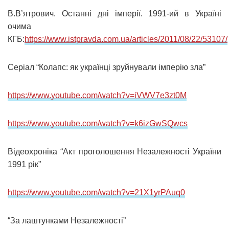
В.В’ятрович. Останні дні імперії. 1991-ий в Україні
очима
КГБ:
https://www.istpravda.com.ua/articles/2011/08/22/53107/
Серіал “Колапс: як українці зруйнували імперію зла”
https://www.youtube.com/watch?v=iVWV7e3zt0M
https://www.youtube.com/watch?v=k6izGwSQwcs
Відеохроніка “Акт проголошення Незалежності України
1991 рік”
https://www.youtube.com/watch?v=21X1yrPAuq0
“За лаштунками Незалежності”