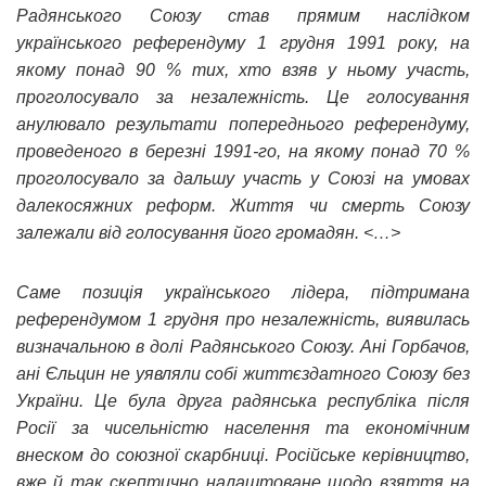
Радянського Союзу став прямим наслідком
українського референдуму 1 грудня 1991 року, на
якому понад 90 % тих, хто взяв у ньому участь,
проголосувало за незалежність. Це голосування
анулювало результати попереднього референдуму,
проведеного в березні 1991-го, на якому понад 70 %
проголосувало за дальшу участь у Союзі на умовах
далекосяжних реформ. Життя чи смерть Союзу
залежали від голосування його громадян. <…>
Саме позиція українського лідера, підтримана
референдумом 1 грудня про незалежність, виявилась
визначальною в долі Радянського Союзу. Ані Горбачов,
ані Єльцин не уявляли собі життєздатного Союзу без
України. Це була друга радянська республіка після
Росії за чисельністю населення та економічним
внеском до союзної скарбниці. Російське керівництво,
вже й так скептично налаштоване щодо взяття на