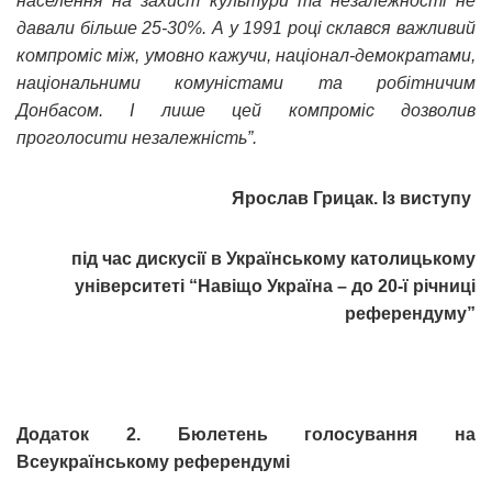
населення на захист культури та незалежності не
давали більше 25-30%. А у 1991 році склався важливий
компроміс між, умовно кажучи, націонал-демократами,
національними комуністами та робітничим
Донбасом. І лише цей компроміс дозволив
проголосити незалежність”.
Ярослав Грицак. Із виступу
під час дискусії в Українському католицькому
університеті “Навіщо Україна – до 20-ї річниці
референдуму”
Додаток 2. Бюлетень голосування на
Всеукраїнському референдумі