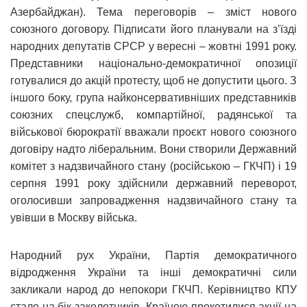
Азербайджан). Тема переговорів – зміст нового
союзного договору. Підписати його планували на з’їзді
народних депутатів СРСР у вересні – жовтні 1991 року.
Представники національно-демократичної опозиції
готувалися до акцій протесту, щоб не допустити цього. З
іншого боку, група найконсервативніших представників
союзних спецслужб, компартійної, радянської та
військової бюрократії вважали проєкт нового союзного
договіру надто ліберальним. Вони створили Державний
комітет з надзвичайного стану (російською – ГКЧП) і 19
серпня 1991 року здійснили державний переворот,
оголосивши запровадження надзвичайного стану та
увівши в Москву війська.
Народний рух України, Партія демократичного
відродження України та інші демократичні сили
закликали народ до непокори ГКЧП. Керівництво КПУ
стало на бік заколотників. Країною прокотилися акції на