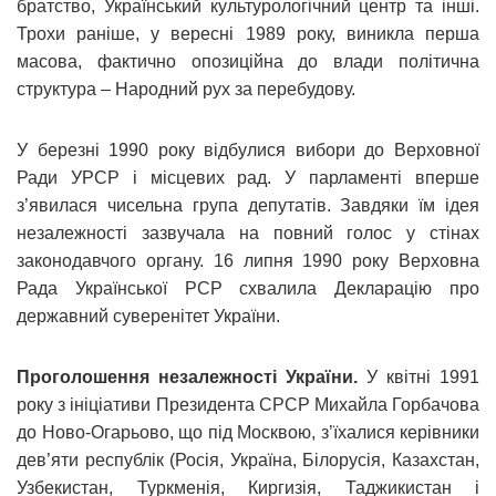
братство, Український культурологічний центр та iнші.
Трохи раніше, у вересні 1989 року, виникла перша
масова, фактично опозиційна до влади політична
структура – Народний рух за перебудову.
У березні 1990 року відбулися вибори до Верховної
Ради УРСР і місцевих рад. У парламенті вперше
з’явилася чисельна група депутатів. Завдяки їм ідея
незалежності зазвучала на повний голос у стінах
законодавчого органу. 16 липня 1990 року Верховна
Рада Української РСР схвалила Декларацію про
державний суверенітет України.
Проголошення незалежності України.
У квітні 1991
року з ініціативи Президента СРСР Михайла Горбачова
до Ново-Огарьово, що під Москвою, з’їхалися керівники
дев’яти республік (Росія, Україна, Білорусія, Казахстан,
Узбекистан, Туркменія, Киргизія, Таджикистан і