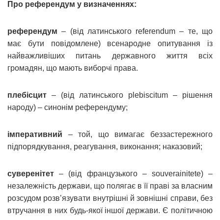
Про референдум у визначеннях:
референдум
– (від латинського referendum – те, що
має бути повідомлене) всенародне опитування із
найважливіших питань державного життя всіх
громадян, що мають виборчі права.
плебісцит
– (від латинського plebiscitum – рішення
народу) – синонім референдуму;
імперативний
– той, що вимагає беззастережного
підпорядкування, реагування, виконання; наказовий;
суверенітет
– (від французького – souverainіtete) –
незалежність держави, що полягає в її праві за власним
розсудом розв’язувати внутрішні й зовнішні справи, без
втручання в них будь-якої іншої держави. Є політичною