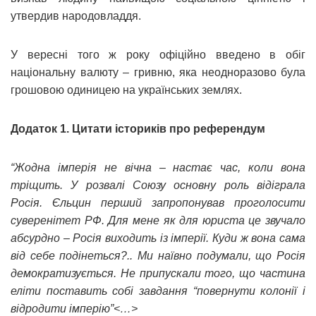
утвердив народовладдя.
У вересні того ж року офіційно введено в обіг
національну валюту – гривню, яка неодноразово була
грошовою одиницею на українських землях.
Додаток 1. Цитати істориків про референдум
“Жодна імперія не вічна – настає час, коли вона
тріщить. У розвалі Союзу основну роль відіграла
Росія. Єльцин перший запропонував проголосити
суверенітет РФ. Для мене як для юриста це звучало
абсурдно – Росія виходить із імперії. Куди ж вона сама
від себе подінеться?.. Ми наївно подумали, що Росія
демократизується. Не припускали того, що частина
еліти поставить собі завдання “повернути колонії і
відродити імперію”<…>