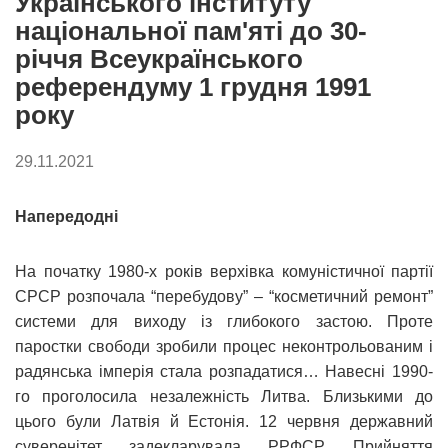
Українського інституту
національної пам'яті до 30-
річчя Всеукраїнського
референдуму 1 грудня 1991
року
29.11.2021
Напередодні
На початку 1980-х років верхівка комуністичної партії
СРСР розпочала “перебудову” – “косметичний ремонт”
системи для виходу із глибокого застою. Проте
паростки свободи зробили процес неконтрольованим і
радянська імперія стала розпадатися… Навесні 1990-
го проголосила незалежність Литва. Близькими до
цього були Латвія й Естонія. 12 червня державний
суверенітет задекларувала РРФСР. Прийняття