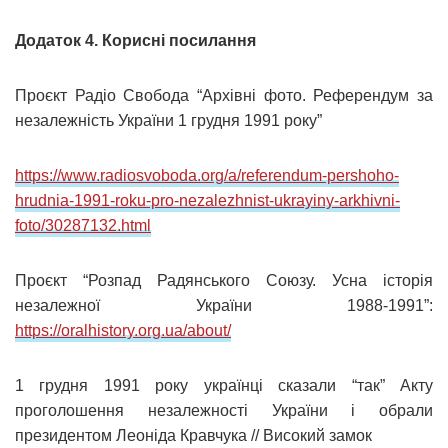
Додаток 4. Корисні посилання
Проєкт Радіо Свобода “Архівні фото. Референдум за
незалежність України 1 грудня 1991 року”
https://www.radiosvoboda.org/a/referendum-pershoho-
hrudnia-1991-roku-pro-nezalezhnist-ukrayiny-arkhivni-
foto/30287132.html
Проєкт “Розпад Радянського Союзу. Усна історія
незалежної України 1988-1991”:
https://oralhistory.org.ua/about/
1 грудня 1991 року українці сказали “так” Акту
проголошення незалежності України і обрали
президентом Леоніда Кравчука // Високий замок