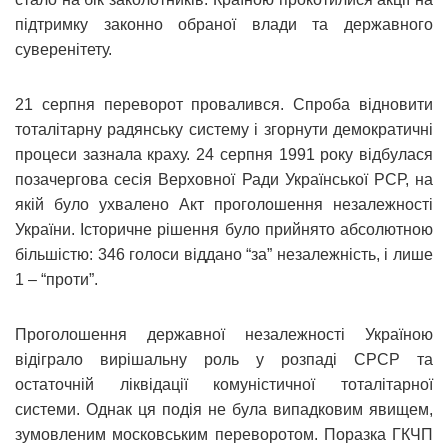
підтримку законно обраної влади та державного
суверенітету.
21 серпня переворот провалився. Спроба відновити
тоталітарну радянську систему і згорнути демократичні
процеси зазнала краху. 24 серпня 1991 року відбулася
позачергова сесія Верховної Ради Української РСР, на
якій було ухвалено Акт проголошення незалежності
України. Історичне рішення було прийнято абсолютною
більшістю: 346 голоси віддано “за” незалежність, і лише
1 – “проти”.
Проголошення державної незалежності Україною
відіграло вирішальну роль у розпаді СРСР та
остаточній ліквідації комуністичної тоталітарної
системи. Однак ця подія не була випадковим явищем,
зумовленим московським переворотом. Поразка ГКЧП