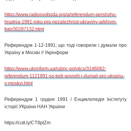
https://www.radiosvoboda.org/a/referendum-pershoho-
hrudnia-1991-roku-pro-nezalezhnist-ukrayiny-arkhivni-
foto/30287132.html
Референдум 1-12-1991: що тоді говорили і думали про
Україну в Москві // Укрінформ
https://www.ukrinform.ua/rubric-polytics/3146082-
referendum-1121991-so-todi-govorili-i-dumali-pro-ukrainu-
v-moskvi.html
Референдум 1 грудня 1991 / Енциклопедія Інституту
історії УКраїни НАН України
https://cutt.ly/CT8ptZm