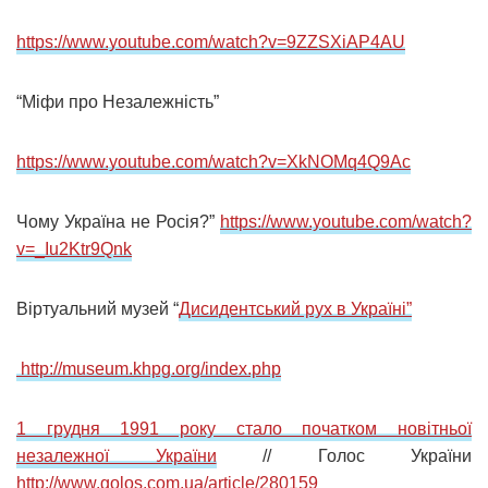
https://www.youtube.com/watch?v=9ZZSXiAP4AU
“Міфи про Незалежність”
https://www.youtube.com/watch?v=XkNOMq4Q9Ac
Чому Україна не Росія?”
https://www.youtube.com/watch?
v=_Iu2Ktr9Qnk
Віртуальний музей “
Дисидентський рух в Україні”
http://museum.khpg.org/index.php
1 грудня 1991 року стало початком новітньої
незалежної України
// Голос України
http://www.golos.com.ua/article/280159