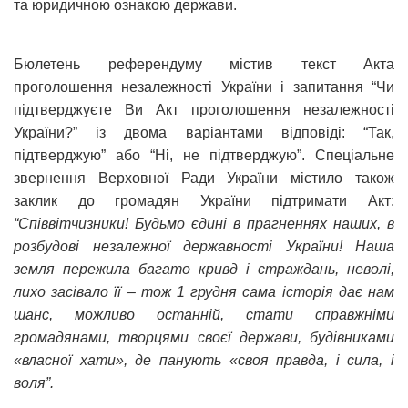
та юридичною ознакою держави.
Бюлетень референдуму містив текст Акта
проголошення незалежності України і запитання “Чи
підтверджуєте Ви Акт проголошення незалежності
України?” із двома варіантами відповіді: “Так,
підтверджую” або “Ні, не підтверджую”. Спеціальне
звернення Верховної Ради України містило також
заклик до громадян України підтримати Акт:
“Співвітчизники! Будьмо єдині в прагненнях наших, в
розбудові незалежної державності України! Наша
земля пережила багато кривд і страждань, неволі,
лихо засівало її – тож 1 грудня сама історія дає нам
шанс, можливо останній, стати справжніми
громадянами, творцями своєї держави, будівниками
«власної хати», де панують «своя правда, і сила, і
воля”.