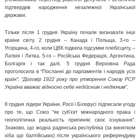
підтвердив народження незалежної Української
держави.
Тільки після 1 грудня Україну почали визнавати інші
країни світу. 2 грудня – Канада і Польща, 3-го –
Угорщина, 4-го, коли ЦВК підвела підсумки плебісциту, –
Латвія і Литва. 5-го – Російська Федерація, Аргентина,
Болгарія і так далі. 5 грудня Верховна Рада
проголосила в “Посланні до парламентів і народів усіх
країн”:
“Договір 1922 року про утворення Союзу РСР
Україна вважає відносно себе недійсним і недіючим”.
8 грудня лідери України, Росії і Білорусі підписали угоду
про те, що Союз “як суб'єкт міжнародного права і
геополітична реальність припиняє своє існування”.
Знаково, що жодна радянська республіка (за винятком
хіба що балтійських) після українського референдуму