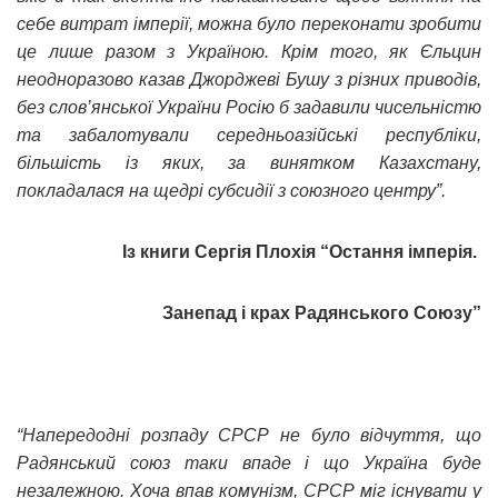
себе витрат імперії, можна було переконати зробити
це лише разом з Україною. Крім того, як Єльцин
неодноразово казав Джорджеві Бушу з різних приводів,
без слов’янської України Росію б задавили чисельністю
та забалотували середньоазійські республіки,
більшість із яких, за винятком Казахстану,
покладалася на щедрі субсидії з союзного центру”.
Із книги Сергія Плохія “Остання імперія.
Занепад і крах Радянського Союзу”
“Напередодні розпаду СРСР не було відчуття, що
Радянський союз таки впаде і що Україна буде
незалежною. Хоча впав комунізм, СРСР міг існувати у