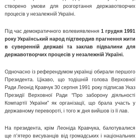
створено умови для розгортання державотворчих
процесів у незалежній Україні.
Під час демократичного волевиявлення
1 грудня 1991
року Український народ підтвердив прагнення жити
в суверенній державі та заклав підвалини для
державотворчих процесів у незалежній Україні.
Одночасно із референдумом українці обирали першого
Президента. Цікаво, що тодішній голова Верховної
Ради Леонід Кравчук 30 серпня 1991 року підписав Указ
Президії Верховної Ради “Про заборону діяльності
Компартії України” як організації, що брала участь у
державному перевороті, і того ж дня вийшов із її лав.
На президента, крім Леоніда Кравчука, балотувалися
ще п’ятеро висуванців від громадських і національних