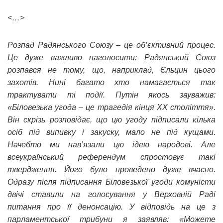
<…>
Розпад Радянського Союзу – це об’єктивний процес.
Це дуже важливо наголосити: Радянський Союз
розпався не тому, що, наприклад, Єльцин цього
захотів. Нині багато хто намагається так
трактувати ті події. Путін якось зауважив:
«Біловезька угода – це трагедія кінця ХХ століття».
Він скрізь розповідає, що цю угоду підписали кілька
осіб під випивку і закуску, мало не під кущами.
Начебто ми нав’язали цю ідею народові. Але
всеукраїнський референдум спростовує такі
твердження. Його було проведено дуже вчасно.
Одразу після підписання Біловезької угоди комуністи
двічі ставили на голосування у Верховній Раді
питання про її денонсацію. У відповідь на це з
парламентської трибуни я заявляв: «Можете