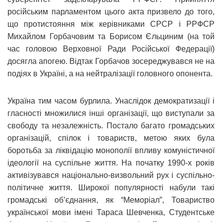
російським парламентом цього акта призвело до того,
що протистояння між керівниками СРСР і РРФСР
Михайлом Горбачовим та Борисом Єльциним (на той
час головою Верховної Ради Російської Федерації)
досягла апогею. Відтак Горбачов зосереджувався не на
подіях в Україні, а на нейтралізації головного опонента.
Україна тим часом бурлила. Унаслідок демократизації і
гласності множилися інші організації, що виступали за
свободу та незалежність. Постало багато громадських
організацій, спілок і товариств, метою яких була
боротьба за ліквідацію монополії впливу комуністичної
ідеології на суспільне життя. На початку 1990-х років
активізувався національно-визвольний рух і суспільно-
політичне життя. Широкої популярності набули такі
громадські об’єднання, як “Меморіал”, Товариство
української мови iмені Тараса Шевченка, Студентське