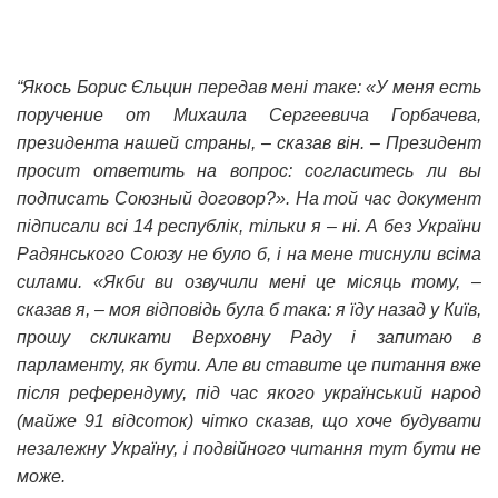
“Якось Борис Єльцин передав мені таке: «У меня есть
поручение от Михаила Сергеевича Горбачева,
президента нашей страны, – сказав він. – Президент
просит ответить на вопрос: согласитесь ли вы
подписать Союзный договор?». На той час документ
підписали всі 14 республік, тільки я – ні. А без України
Радянського Союзу не було б, і на мене тиснули всіма
силами. «Якби ви озвучили мені це місяць тому, –
сказав я, – моя відповідь була б така: я їду назад у Київ,
прошу скликати Верховну Раду і запитаю в
парламенту, як бути. Але ви ставите це питання вже
після референдуму, під час якого український народ
(майже 91 відсоток) чітко сказав, що хоче будувати
незалежну Україну, і подвійного читання тут бути не
може.