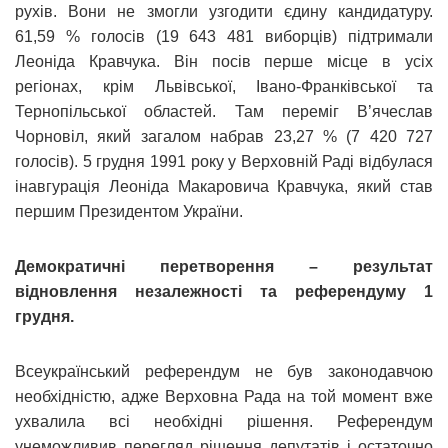
рухів. Вони не змогли узгодити єдину кандидатуру.
61,59 % голосів (19 643 481 виборців) підтримали
Леоніда Кравчука. Він посів перше місце в усіх
регіонах, крім Львівської, Івано-Франківської та
Тернопільської областей. Там переміг В’ячеслав
Чорновіл, який загалом набрав 23,27 % (7 420 727
голосів). 5 грудня 1991 року у Верховній Раді відбулася
інавгурація Леоніда Макаровича Кравчука, який став
першим Президентом України.
Демократичні перетворення – результат
відновлення незалежності та референдуму 1
грудня.
Всеукраїнський референдум не був законодавчою
необхідністю, адже Верховна Рада на той момент вже
ухвалила всі необхідні рішення. Референдум
унеможливив перегляд рішення депутатів і остаточно