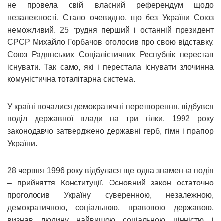
не провела свій власний референдум щодо
незалежності. Стало очевидно, що без України Союз
неможливий. 25 грудня перший і останній президент
СРСР Михайло Горбачов оголосив про свою відставку.
Союз Радянських Соціалістичних Республік перестав
існувати. Так само, які і перестала існувати злочинна
комуністична тоталітарна система.
У країні почалися демократичні перетворення, відбувся
поділ державної влади на три гілки. 1992 року
законодавчо затверджено державні герб, гімн і прапор
України.
28 червня 1996 року відбулася ще одна знаменна подія
– прийняття Конституції. Основний закон остаточно
проголосив Україну суверенною, незалежною,
демократичною, соціальною, правовою державою,
визнав людину найвищою соціальною цінністю і