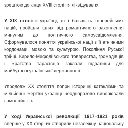
зрештою до кінця XVIII століття ліквідував їх.
У ХІХ столітті
українці, як і більшість європейських
націй, пройшли шлях від романтичного захоплення
минулим до політичного самоусвідомлення.
Сформувалося поняття української нації з її етнічними
кордонами, мовою та культурою. Покоління Руської
трійці, Кирило-Мефодіївського товариства, громадівців
і Братства тарасівців заклали підвалини для
майбутньої української державності.
Упродовж ХХ століття попри історичні катаклізми та
мільйонні жертви українці неодноразово виборювали
самостійність.
У ході Української революції 1917–1921 років
вперше у ХХ сторіччі створили незалежну національну