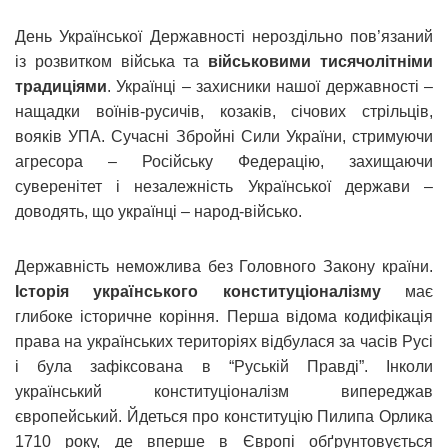
День Української Державності нероздільно пов’язаний
із розвитком війська та
військовими тисячолітніми
традиціями
. Українці – захисники нашої державності –
нащадки воїнів-русичів, козаків, січових стрільців,
вояків УПА. Сучасні Збройні Сили України, стримуючи
агресора – Російську Федерацію, захищаючи
суверенітет і незалежність Української держави –
доводять, що українці – народ-військо.
Державність неможлива без Головного Закону країни.
Історія українського конституціоналізму
має
глибоке історичне коріння. Перша відома кодифікація
права на українських територіях відбулася за часів Русі
і була зафіксована в “Руській Правді”. Інколи
український конституціоналізм випереджав
європейський. Йдеться про конституцію Пилипа Орлика
1710 року, де вперше в Європі обґрунтовується