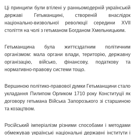
Ці принципи були втілені у ранньомодерній українській
державі Гетьманщині, створеній внаслідок
національно-визвольної революції середини XVII
століття на чолі з гетьманом Богданом Хмельницьким.
Гетьманщина була життєздатним політичним
організмом: мала органи влади, територію, державну
організацію, військо, фінансову, податкову та
нормативно-правову системи тощо.
Вершиною політико-правової думки Гетьманщини стало
укладання Пилипом Орликом 1710 року Конституції як
договору гетьмана Війська Запорозького зі старшиною
та козацтвом.
Російський імперіалізм різними способами і методами
обмежував українські національні державні інститути і