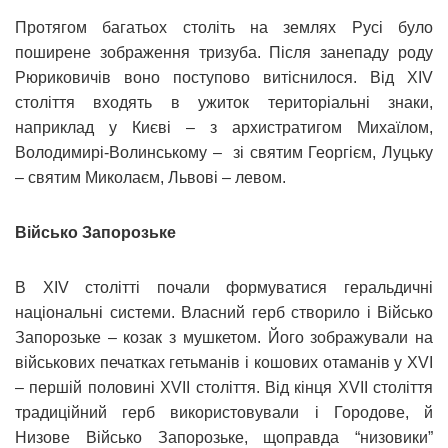
Протягом багатьох століть на землях Русі було
поширене зображення тризуба. Після занепаду роду
Рюриковичів воно поступово витіснилося. Від XІV
століття входять в ужиток територіальні знаки,
наприклад у Києві – з архистратигом Михаїлом,
Володимирі-Волинському – зі святим Георгієм, Луцьку
– святим Миколаєм, Львові – левом.
Військо Запорозьке
В XІV столітті почали формуватися геральдичні
національні системи. Власний герб створило і Військо
Запорозьке – козак з мушкетом. Його зображували на
військових печатках гетьманів і кошових отаманів у XVI
– першій половині XVII століття. Від кінця XVII століття
традиційний герб використовували і Городове, й
Низове Військо Запорозьке, щоправда “низовики”