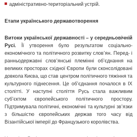
адміністративно-територіальний устрій.
Етапи українського державотворення
Витоки української державності – у середньовічній
Русі.
Її утворення було результатом соціально-
економічного та політичного розвитку слов’ян. Перед- і
ранньодержавні слов’янські племінні об’єднання на
великих просторах східної Європи були сконсолідовані
довкола Києва, що став центром політичного тяжіння та
культурного піднесення. Це об’єднання почалося в ІХ
столітті. У наступні століття Русь стала важливим
суб’єктом європейського політичного простору.
Підтримувала політичні, економічні та культурні зв’язки
з більшістю європейських держав того часу від
Візантійської імперії до Французького королівства.