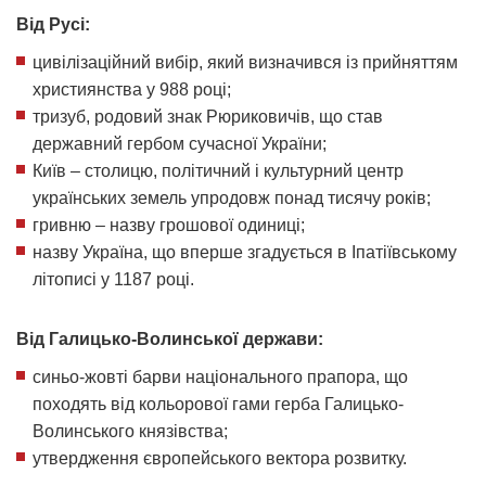
Від Русі:
цивілізаційний вибір, який визначився із прийняттям
християнства у 988 році;
тризуб, родовий знак Рюриковичів, що став
державний гербом сучасної України;
Київ – столицю, політичний і культурний центр
українських земель упродовж понад тисячу років;
гривню – назву грошової одиниці;
назву Україна, що вперше згадується в Іпатіївському
літописі у 1187 році.
Від Галицько-Волинської держави:
синьо-жовті барви національного прапора, що
походять від кольорової гами герба Галицько-
Волинського князівства;
утвердження європейського вектора розвитку.