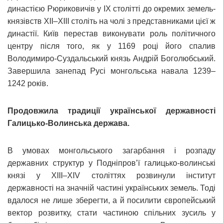
династією Рюриковичів у ІХ столітті до окремих земель-
князівств ХІІ–ХІІІ століть на чолі з представниками цієї ж
династії. Київ перестав виконувати роль політичного
центру після того, як у 1169 році його спалив
Володимиро-Суздальський князь Андрій Боголюбський.
Завершила занепад Русі монгольська навала 1239–
1242 років.
Продовжила традиції української державності
Галицько-Волинська держава.
В умовах монгольського загарбання і розпаду
державних структур у Подніпров’ї галицько-волинські
князі у ХІІІ–ХІV століттях розвинули інститут
державності на значній частині українських земель. Тоді
вдалося не лише зберегти, а й посилити європейський
вектор розвитку, стати частиною спільних зусиль у