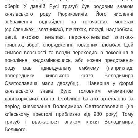
оберіг. У давній Русі тризуб був родовим знаком
князівського роду Рюриковичів. Його численні
зображення віднайдені на тогочасних монетах
(срібляниках і златниках), печатках, посуді, надгробках,
цеглі, актових печатках, перснях-печатках, злитках-
гривнах, зброї, спорядженні, товарних пломбах. Цей
символ власності та влади переходив із покоління в
покоління, видозмінюючись, аби кожен представник
роду мав індивідуальну емблему (наприклад,
попередники київського князя Володимира
Святославича мали двозубці). Навершя у формі
князівського знака було головним елементом
давньоруських стягів. Особливо багато артефактів за
період князювання Володимира Святославовича (на
київському престолі приблизно від 980 року). Тому
тризуб і вважається знаком князя Володимира
Великого.