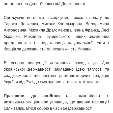
встановлено День Української Державності.
Святкуючи його, ми засвідчуємо також і повагу до
Тараса Шевченка, Миколи Костомарова, Володимира
Антоновича, Михайла Драгоманова, Івана Франка, Лесі
Українки, Михайла Грушевського, інших знаменних
представників і представниць національної еліти і
борців за державність та незалежність України.
В основу концепції державних заходів до Дня
Української Державності закладено ідею тяглості та
спадкоємності тисячолітніх державотворчих традицій
України від Русі до сьогодення, а також такі зауваги.
Прагнення до свободи
та самостійності є
визначальною цінністю українців, що давала наснагу і
сили залишатися собою в часи бездержавності.