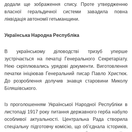
додали ще зображення спису. Проте утвердженню
власної геральдичної системи завадила повна
ліквідація автономії гетьманщини.
Українська Народна Республіка
В українському діловодстві тризуб уперше
зустрічається на печатці Генерального Секретаріату.
Нею скріплювались урядові документи. Виготовлення
печатки ініціював Генеральний писар Павло Христюк.
До розроблення долучив знавця старовини Миколу
Біляшівського.
Із проголошенням Української Народної Республіки в
листопаді 1917 року питання державного герба набуло
особливої актуальності. Центральна Рада створила
спеціальну підготовчу комісію, що об’єднала істориків,