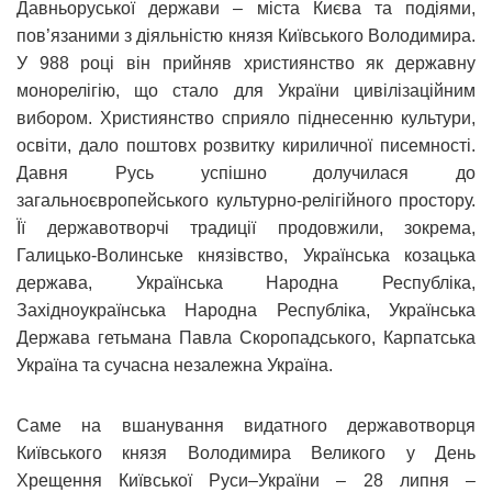
Давньоруської держави – міста Києва та подіями,
пов’язаними з діяльністю князя Київського Володимира.
У 988 році він прийняв християнство як державну
монорелігію, що стало для України цивілізаційним
вибором. Християнство сприяло піднесенню культури,
освіти, дало поштовх розвитку кириличної писемності.
Давня Русь успішно долучилася до
загальноєвропейського культурно-релігійного простору.
Її державотворчі традиції продовжили, зокрема,
Галицько-Волинське князівство, Українська козацька
держава, Українська Народна Республіка,
Західноукраїнська Народна Республіка, Українська
Держава гетьмана Павла Скоропадського, Карпатська
Україна та сучасна незалежна Україна.
Саме на вшанування видатного державотворця
Київського князя Володимира Великого у День
Хрещення Київської Руси–України – 28 липня –