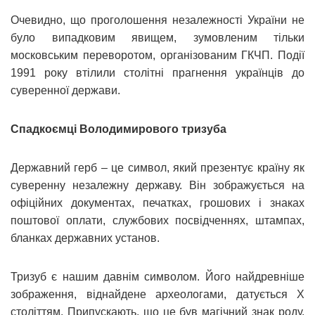
Очевидно, що проголошення незалежності України не
було випадковим явищем, зумовленим тільки
московським переворотом, організованим ГКЧП. Події
1991 року втілили столітні прагнення українців до
суверенної держави.
Спадкоємці Володимирового тризуба
Державний герб – це символ, який презентує країну як
суверенну незалежну державу. Він зображується на
офіційних документах, печатках, грошових і знаках
поштової оплати, службових посвідченнях, штампах,
бланках державних установ.
Тризуб є нашим давнім символом. Його найдревніше
зображення, віднайдене археологами, датується X
століттям. Припускають, що це був магічний знак роду,