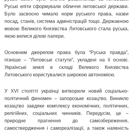
Руські еліти сформували обличчя литовської держави.
Було засвоєно чимало норм руського права, назви
посад, станів, система адміністрацій тощо. Державною
мовою Великого Князівства Литовського стала руська,
якою велися ділові папери.
Основним джерелом права була “Руська правда”,
пізніше – “Литовські статути”, укладені на її основі.
Українські землі в складі Великого Князівства
Литовського користувалися широкою автономією.
У XVI столітті українці витворили новий соціально-
політичний феномен – запорозьке козацтво. Виникло
козацтво завдяки комплексу економічних, політичних,
релігійних, соціальних чинників. Передусім, це –
природне прагнення до самозбереження,
самоствердження і самореалізації, а також наявність