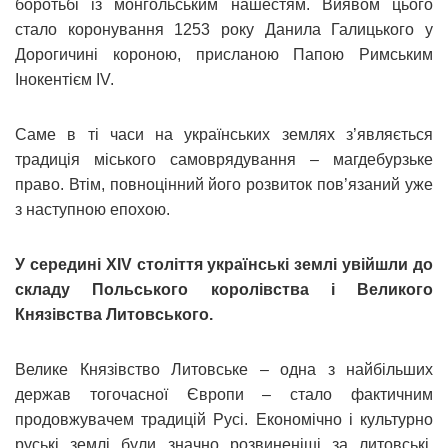
боротьбі із монгольським нашестям. Виявом цього
стало коронування 1253 року Данила Галицького у
Дорогичині короною, присланою Папою Римським
Інокентієм ІV.
Саме в ті часи на українських землях з’являється
традиція міського самоврядування – магдебурзьке
право. Втім, повноцінний його розвиток пов’язаний уже
з наступною епохою.
У середині XIV століття українські землі увійшли до
складу Польського королівства і Великого
Князівства Литовського.
Велике Князівство Литовське – одна з найбільших
держав тогочасної Європи – стало фактичним
продовжувачем традицій Русі. Економічно і культурно
руські землі були значно розвиненіші за литовські.