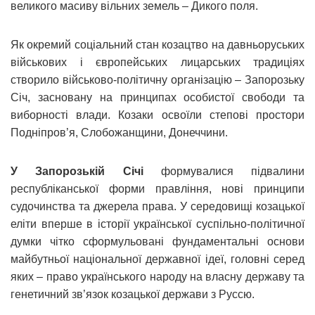
великого масиву вільних земель – Дикого поля.
Як окремий соціальний стан козацтво на давньоруських
військових і європейських лицарських традиціях
створило військово-політичну організацію – Запорозьку
Січ, засновану на принципах особистої свободи та
виборності влади. Козаки освоїли степові простори
Подніпров’я, Слобожанщини, Донеччини.
У Запорозькій Січі
формувалися підвалини
республіканської форми правління, нові принципи
судочинства та джерела права. У середовищі козацької
еліти вперше в історії української суспільно-політичної
думки чітко сформульовані фундаментальні основи
майбутньої національної державної ідеї, головні серед
яких – право українського народу на власну державу та
генетичний зв’язок козацької держави з Руссю.