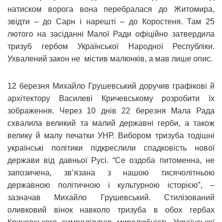
натиском ворога вона перебралася до Житомира,
звідти – до Сарн і нарешті – до Коростеня. Там 25
лютого на засіданні Малої Ради офіційно затвердила
тризуб гербом Української Народної Республіки.
Ухвалений закон не містив малюнків, а мав лише опис.
12 березня Михайло Грушевський доручив графікові й
архітектору Василеві Кричевському розробити їх
зображення. Через 10 днів 22 березня Мала Рада
схвалила великий та малий державні герби, а також
велику й малу печатки УНР. Вибором тризуба тодішні
українські політики підкреслили спадковість нової
держави від давньої Русі. “Се оздоба питоменна, не
запозичена, зв’язана з нашою тисячолітньою
державною політичною і культурною історією”, –
зазначав Михайло Грушевський. Стилізований
оливковий вінок навколо тризуба в обох гербах