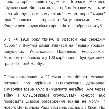
юристів, гербознавців і художників. Її очолив Михайло
Грушевський. Він вважав, що гербом України має стати
золотий плуг на синьому тлі як “символ творчої мирної
праці”, навколо – історичні герби українських земель.
Комісія розглянула кілька проектів, але обрала тризуб.
6 січня 1918 року тризуб із хрестом над середнім
“зубом” у 8-кутній рамці з’явився на перших грошах,
випущених Українською Народною Республікою.
Автором тієї банкноти у 100 карбованців був художник-
графік Георгій Нарбут.
Після проголошення 22 січня самостійності України,
питання про офіційне затвердження державної
символіки треба було вирішувати негайно. Але через
війну з більшовиками оголошувати конкурс або
проводити широке обговорення ескізів не могли. 7
лютого Центральна Рада востаннє засідала в Києві. Під