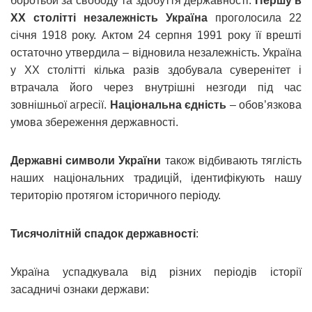
боротьби за свободу та здобуття державності.
Першу в
ХХ столітті незалежність Україна
проголосила 22
січня 1918 року. Актом 24 серпня 1991 року її врешті
остаточно утвердила – відновила незалежність. Україна
у ХХ столітті кілька разів здобувала суверенітет і
втрачала його через внутрішні незгоди під час
зовнішньої агресії.
Національна єдність
– обов’язкова
умова збереження державності.
Державні символи України
також відбивають тяглість
наших національних традицій, ідентифікують нашу
територію протягом історичного періоду.
Тисячолітній спадок державності
:
Україна успадкувала від різних періодів історії
засадничі ознаки держави: