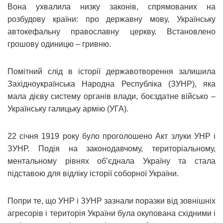
Вона ухвалила низку законів, спрямованих на
розбудову країни: про державну мову, Українську
автокефальну православну церкву. Встановлено
грошову одиницю – гривню.
Помітний слід в історії державотворення залишила
Західноукраїнська Народна Республіка (ЗУНР), яка
мала дієву систему органів влади, боєздатне військо –
Українську галицьку армію (УГА).
22 січня 1919 року було проголошено Акт злуки УНР і
ЗУНР. Подія на законодавчому, територіальному,
ментальному рівнях об’єднала Україну та стала
підставою для відліку історії соборної України.
Попри те, що УНР і ЗУНР зазнали поразки від зовнішніх
агресорів і територія України була окупована східними і