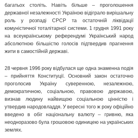
багатьох століть. Навіть більше – проголошення
державної незалежності Україною відіграло вирішальну
роль у розпаді СРСР та остаточній ліквідації
комуністичної тоталітарної системи. 1 грудня 1991 року
на всеукраїнському референдумі Український народ
абсолютною більшістю голосів підтвердив прагнення
жити в самостійній державі.
28 червня 1996 року відбулася ще одна знаменна подія
– прийняття Конституції. Основний закон остаточно
проголосив Україну суверенною, незалежною,
демократичною, соціальною, правовою державою,
визнав людину найвищою соціальною цінністю і
утвердив народовладдя. У вересні того ж року офіційно
введено в обіг національну валюту – гривню, яка
неодноразово була грошовою одиницею на українських
землях.