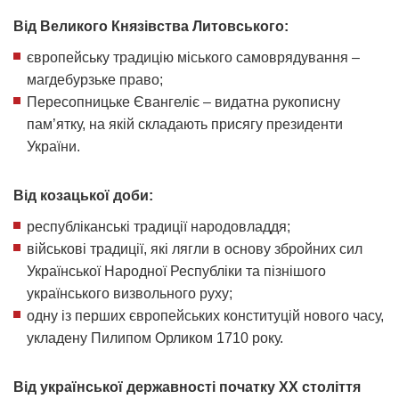
Від Великого Князівства Литовського:
європейську традицію міського самоврядування –
магдебурзьке право;
Пересопницьке Євангеліє – видатна рукописну
пам’ятку, на якій складають присягу президенти
України.
Від козацької доби:
республіканські традиції народовладдя;
військові традиції, які лягли в основу збройних сил
Української Народної Республіки та пізнішого
українського визвольного руху;
одну із перших європейських конституцій нового часу,
укладену Пилипом Орликом 1710 року.
Від української державності початку ХХ століття