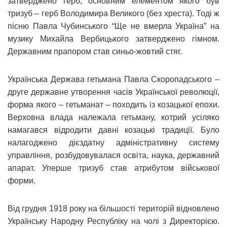
затверджено герб, основним елементом якого був
тризуб – герб Володимира Великого (без хреста). Тоді ж
пісню Павла Чубинського “Ще не вмерла Україна” на
музику Михайла Вербицького затверджено гімном.
Державним прапором став синьо-жовтий стяг.
Українська Держава гетьмана Павла Скоропадського –
друге державне утворення часів Української революції,
форма якого – гетьманат – походить із козацької епохи.
Верховна влада належала гетьману, котрий усіляко
намагався відродити давні козацькі традиції. Було
налагоджено дієздатну адміністративну систему
управління, розбудовувалася освіта, наука, державний
апарат. Уперше тризуб став атрибутом військової
форми.
Від грудня 1918 року на більшості територій відновлено
Українську Народну Республіку на чолі з Директорією.