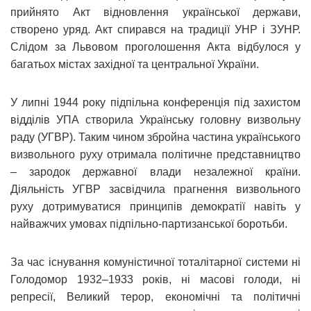
прийнято Акт відновлення української держави,
створено уряд. Акт спирався на традиції УНР і ЗУНР.
Слідом за Львовом проголошення Акта відбулося у
багатьох містах західної та центральної України.
У липні 1944 року підпільна конференція під захистом
відділів УПА створила Українську головну визвольну
раду (УГВР). Таким чином збройна частина українського
визвольного руху отримала політичне представництво
– зародок державної влади незалежної країни.
Діяльність УГВР засвідчила прагнення визвольного
руху дотримуватися принципів демократії навіть у
найважчих умовах підпільно-партизанської боротьби.
За час існування комуністичної тоталітарної системи ні
Голодомор 1932–1933 років, ні масові голоди, ні
репресії, Великий терор, економічні та політичні