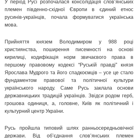
У період Русі розпочалася консолідація слов’янських
племен південно-східної Європи в єдиний етнос
русинів-українців, почала формуватися українська
мова.
Прийняття князем Володимиром у 988 році
християнства, поширення писемності на основі
кирилиці, кодифікація норм звичаєвого права в
першому правовому кодексі “Руській правді” князя
Ярослава Мудрого та його спадкоємців – усе це стало
фундаментом правової та політичної культури
українського народу. Саме Русь заклала основи
державницьких традицій українців. Звідси родом герб,
грошова одиниця, а, головне, Київ як політичний і
культурний центр України.
Русь пройшла типовий шлях ранньосередньовічної
держави. Від об’єднання слов’янських племен