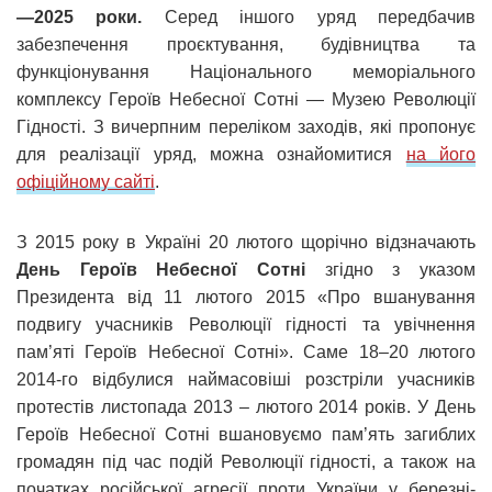
—2025 роки.
Серед іншого уряд передбачив
забезпечення проєктування, будівництва та
функціонування Національного меморіального
комплексу Героїв Небесної Сотні — Музею Революції
Гідності. З вичерпним переліком заходів, які пропонує
для реалізації уряд, можна ознайомитися
на його
офіційному сайті
.
З 2015 року в Україні 20 лютого щорічно відзначають
День Героїв Небесної Сотні
згідно з указом
Президента від 11 лютого 2015 «Про вшанування
подвигу учасників Революції гідності та увічнення
пам’яті Героїв Небесної Сотні». Саме 18–20 лютого
2014-го відбулися наймасовіші розстріли учасників
протестів листопада 2013 – лютого 2014 років. У День
Героїв Небесної Сотні вшановуємо пам’ять загиблих
громадян під час подій Революції гідності, а також на
початках російської агресії проти України у березні-