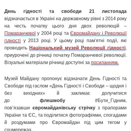
День гідності та свободи
21 листопада
відзначається в Україні на державному рівні з 2014 року
на честь початку цього дня двох революцій –
Помаранчевої
у 2004 році та
Євромайдану і Революції
гідності
у 2013 році. У цьому році пам'ятні події, які
проводить
Національний музей Революції гідності
,
приурочені до річниці початку Помаранчевої революції.
Візуальні матеріали річниці доступні за
посиланням.
Музей Майдану пропонує відзначати День Гідності та
Свободи під гаслом «День Гідності і Свободи – щодня і
без вихідних» й закликає долучитися
до
флешмобу
#Бути_Гідним,
пов’язавши
євромайданівську стрічку
з прапорами
України та ЄС, та поділитися фотографіями, спогадами
й роздумами про Євромайдан під цим тегом у
соцмережах.