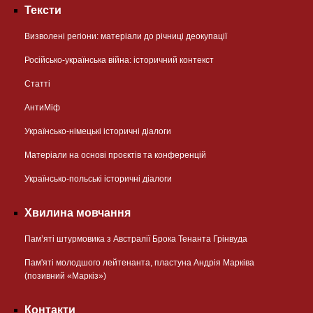
Тексти
Визволені регіони: матеріали до річниці деокупації
Російсько-українська війна: історичний контекст
Статті
АнтиМіф
Українсько-німецькі історичні діалоги
Матеріали на основі проєктів та конференцій
Українсько-польські історичні діалоги
Хвилина мовчання
Пам’яті штурмовика з Австралії Брока Тенанта Грінвуда
Пам'яті молодшого лейтенанта, пластуна Андрія Марківа
(позивний «Маркіз»)
Контакти