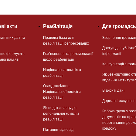
ві акти
Реабілітація
Для громадсь
м'ятних дат та
Правова база для
Звернення громад
реабілітації репресованих
Доступ до публічно
, що формують
Розʼяснення та рекомендації
інформації
ьної памʼяті
щодо реабілітації
Консультації з гром
Національна комісія з
Як безкоштовно от
реабілітації
видання Інституту?
Огляд засідань
Відкриті дані
Національної комісії з
реабілітації
Державні закупівлі
Як подати заяву до
Робоча група з роз
регіональної комісії з
документів на прав
реабілітації
перетинання держ
кордону
Питання-відповіді