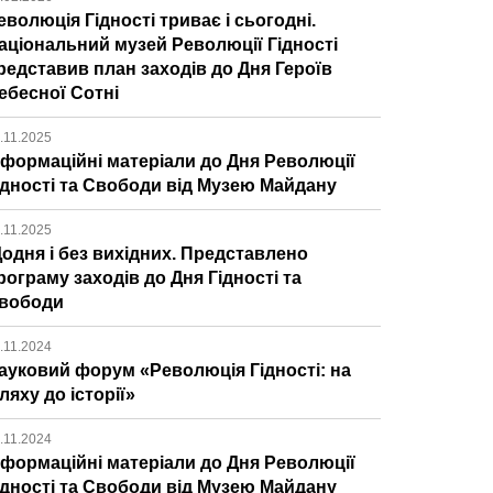
еволюція Гідності триває і сьогодні.
аціональний музей Революції Гідності
редставив план заходів до Дня Героїв
ебесної Сотні
.11.2025
нформаційні матеріали до Дня Революції
ідності та Свободи від Музею Майдану
.11.2025
одня і без вихідних. Представлено
рограму заходів до Дня Гідності та
вободи
.11.2024
ауковий форум «Революція Гідності: на
ляху до історії»
.11.2024
нформаційні матеріали до Дня Революції
ідності та Свободи від Музею Майдану