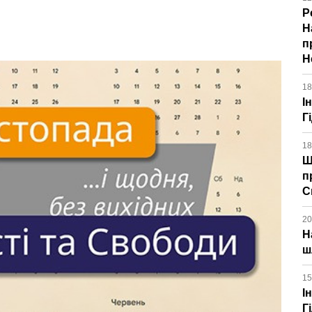
Р
Н
п
Н
18
І
Г
18
Щ
п
С
20
Н
ш
15
І
Г