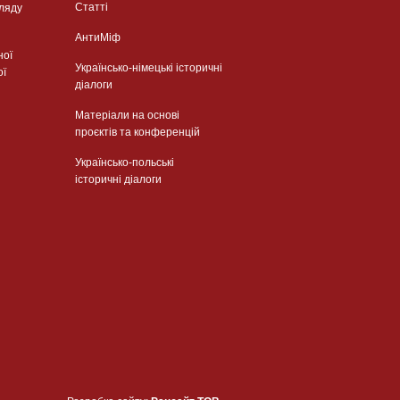
Статті
гляду
АнтиМіф
ної
Українсько-німецькі історичні
ої
діалоги
Матеріали на основі
проєктів та конференцій
Українсько-польські
історичні діалоги