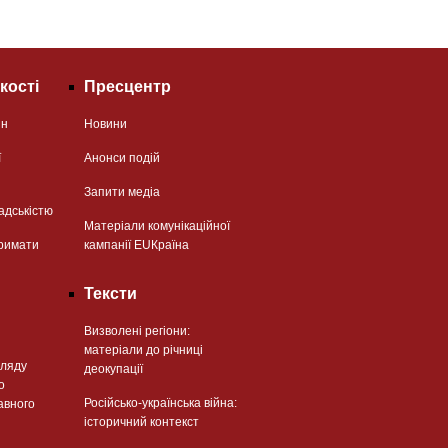
кості
Пресцентр
ян
Новини
ї
Анонси подій
Запити медіа
адськістю
Матеріали комунікаційної
римати
кампанії EUКраїна
Тексти
Визволені регіони:
матеріали до річниці
гляду
деокупації
о
Російсько-українська війна:
авного
історичний контекст