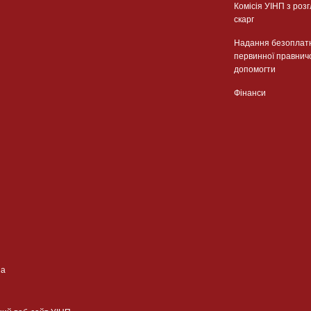
Комісія УІНП з роз
скарг
Надання безоплат
первинної правнич
допомогти
Фінанси
ua