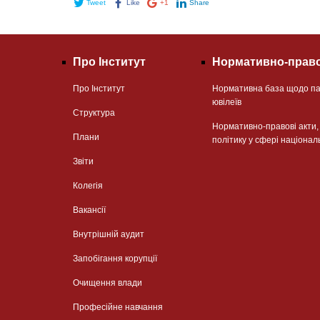
Tweet
Like
+1
Share
Про Інститут
Нормативно-право
Про Інститут
Нормативна база щодо па
ювілеїв
Структура
Нормативно-правові акти
Плани
політику у сфері націонал
Звіти
Колегія
Вакансії
Внутрішній аудит
Запобігання корупції
Очищення влади
Професійне навчання