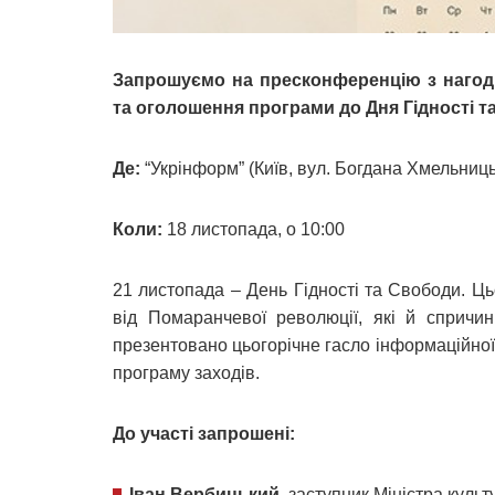
Запрошуємо на пресконференцію з нагоди
та оголошення програми до Дня Гідності т
Де:
“Укрінформ” (Київ, вул. Богдана Хмельниць
Коли:
18 листопада, о 10:00
21 листопада – День Гідності та Свободи. Цьо
від Помаранчевої революції, які й спричи
презентовано цьогорічне гасло інформаційної 
програму заходів.
До участі запрошені:
Іван Вербицький
, заступник Міністра культ