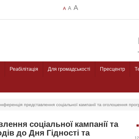
A
A
A
Реабілітація
Для громадськості
Пресцентр
Т
нференція представлення соціальної кампанії та оголошення прогр
лення соціальної кампанії та
ів до Дня Гідності та
12