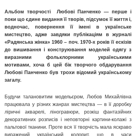
Альбом творчості Любові Панченко — перше і
поки що єдине видання її творів, підсумок її життя і,
водночас, повернення її імені в українське
мистецтво, адже завдяки публікаціям в журналі
«Радянська жінка» 1960 – поч. 1970-х років її ескізів
до вишивання і конструювання моделей одягу з
виразними фольклорними українськими
мотивами, хоча б цей бік творчого обдарування
Любові Панченко був трохи відомий українському
загалу.
Будучи талановитим модельєром, Любов Михайлівна
працювала у різних жанрах мистецтва — в її доробку
ліричні акварелі, ліногравюри, розкіш фантазійних
декоративних розписів і неповторні картини-колажі з
пальтової тканини. Проте вся її творчість мала яскраво
виражений український колорит, що в часи