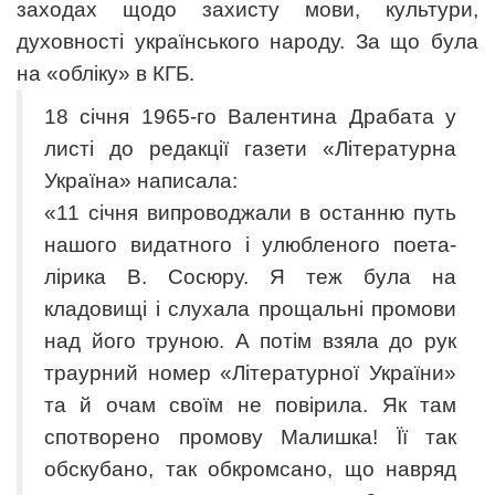
заходах щодо захисту мови, культури,
духовності українського народу. За що була
на «обліку» в КГБ.
18 січня 1965-го Валентина Драбата у
листі до редакції газети «Літературна
Україна» написала:
«11 січня випроводжали в останню путь
нашого видатного і улюбленого поета-
лірика В. Сосюру. Я теж була на
кладовищі і слухала прощальні промови
над його труною. А потім взяла до рук
траурний номер «Літературної України»
та й очам своїм не повірила. Як там
спотворено промову Малишка! Її так
обскубано, так обкромсано, що навряд