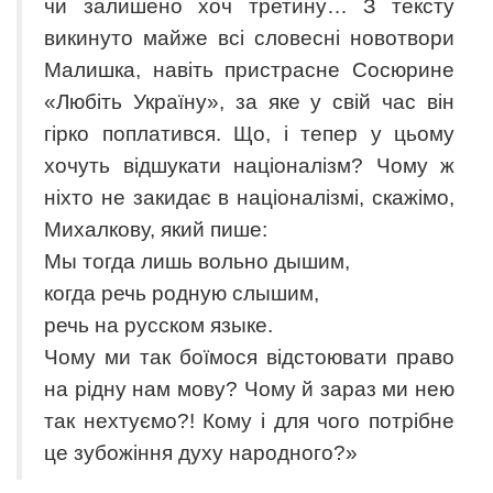
чи залишено хоч третину… З тексту
викинуто майже всі словесні новотвори
Малишка, навіть пристрасне Сосюрине
«Любіть Україну», за яке у свій час він
гірко поплатився. Що, і тепер у цьому
хочуть відшукати націоналізм? Чому ж
ніхто не закидає в націоналізмі, скажімо,
Михалкову, який пише:
Мы тогда лишь вольно дышим,
когда речь родную слышим,
речь на русском языке.
Чому ми так боїмося відстоювати право
на рідну нам мову? Чому й зараз ми нею
так нехтуємо?! Кому і для чого потрібне
це зубожіння духу народного?»