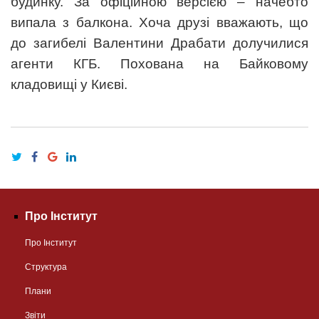
будинку. За офіційною версією – начебто
випала з балкона. Хоча друзі вважають, що
до загибелі Валентини Драбати долучилися
агенти КГБ. Похована на Байковому
кладовищі у Києві.
Про Інститут
Про Інститут
Структура
Плани
Звіти