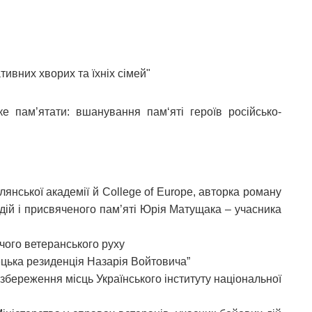
іативних хворих та їхніх сімей"
ке пам’ятати: вшанування пам‘яті героїв російсько-
янської академії й Сollege of Europe, авторка роману
дій і присвяченого пам’яті Юрія Матущака – учасника
чого ветеранського руху
цька резиденція Назарія Войтовича”
 збереження місць Українського інституту національної