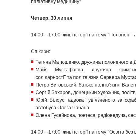
паліативну медицину”
Четвер, 30 липня
14:00 – 17:00: живі історії на тему "Полонені т
Спікери:
Тетяна Матюшенко, дружина полоненого в 
Майя Мустафаєва, дружина кримсько
солідарності" та політв'язня Сервера Муст
Петро Виговський, батько політв’язня Вале
Сергій Захаров, донецький художник, політв
Юрій Білоус, адвокат ув’язненого за сфа
автобуса Олега Чабана
Олена Гусейнова, поетеса, радіоведуча, се
14:00 – 17:00: живі історії на тему "Освіта без