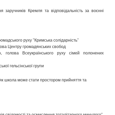
ня заручників Кремля та відповідальність за воєнні
омадського руху "Кримська солідарність"
лова Центру громадянських свобод
, голова Всеукраїнського руху сімей полонених
кої гельсінської групи
: як школа може стати простором прийняття та
зація свідомості та осмислення тоталітарного минулого"