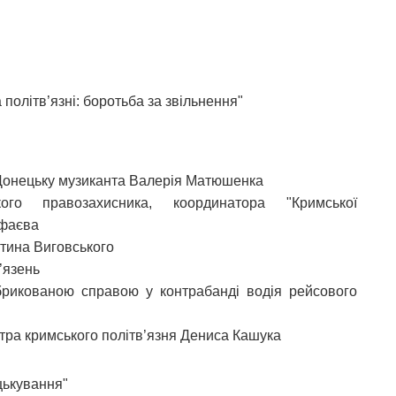
а політв’язні: боротьба за звільнення"
Донецьку музиканта Валерія Матюшенка
го правозахисника, координатора "Кримської
афаєва
нтина Виговського
’язень
брикованою справою у контрабанді водія рейсового
стра кримського політв’язня Дениса Кашука
 цькування"