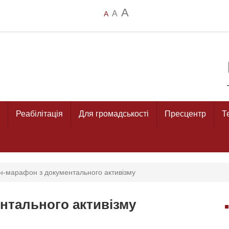
A
A
A
Реабілітація
Для громадськості
Пресцентр
Т
-марафон з документального активізму
нтального активізму