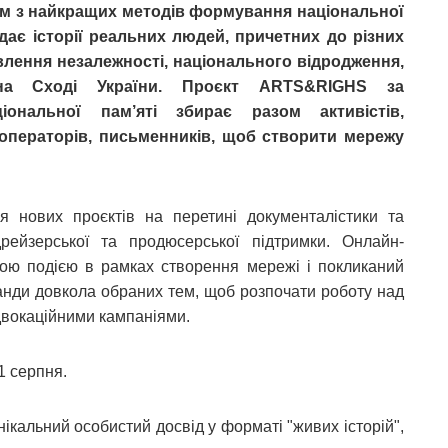
им з найкращих методів формування національної
ідає історії реальних людей, причетних до різних
овлення незалежності, національного відродження,
 на Сході України. Проєкт ARTS&RIGHS за
ціональної пам’яті збирає разом активістів,
, операторів, письменників, щоб створити мережу
 нових проєктів на перетині документалістики та
андрейзерської та продюсерської підтримки. Онлайн-
ою подією в рамках створення мережі і покликаний
оманди довкола обраних тем, щоб розпочати роботу над
двокаційними кампаніями.
1 серпня.
нікальний особистий досвід у форматі "живих історій",