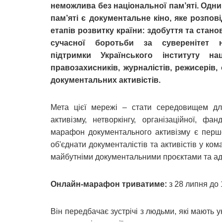
неможлива без національної пам’яті. Одн
пам’яті є документальне кіно, яке розпов
етапів розвитку країни: здобуття та стан
сучасної боротьби за суверенітет
підтримки Українського інституту на
правозахисників, журналістів, режисерів
документальних активістів.
Мета цієї мережі – стати середовищем для
активізму, нетворкінгу, організаційної, ф
марафон документального активізму є перш
об'єднати документалістів та активістів у к
майбутніми документальними проєктами та а
Онлайн-марафон триватиме:
з 28 липня до 
Він передбачає зустрічі з людьми, які мають у