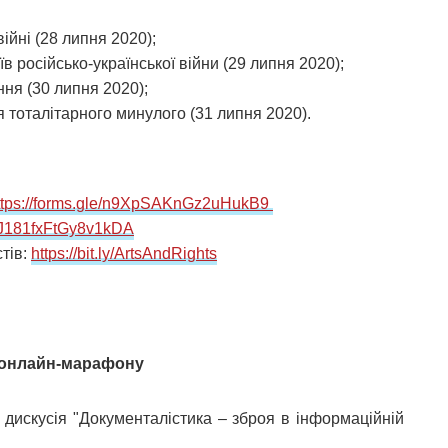
ійні (28 липня 2020);
в російсько-української війни (29 липня 2020);
ння (30 липня 2020);
 тоталітарного минулого (31 липня 2020).
ttps://forms.gle/n9XpSAKnGz2uHukB9
/UJ181fxFtGy8v1kDA
тів:
https://bit.ly/ArtsAndRights
 онлайн-марафону
а дискусія "Документалістика – зброя в інформаційній