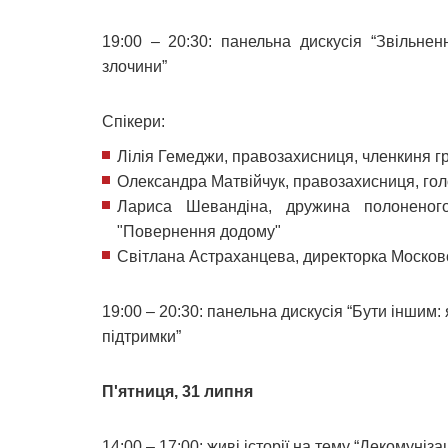
19:00 – 20:30: панельна дискусія “Звільнен
злочини”
Спікери:
Лілія Гемеджи, правозахисниця, членкиня гр
Олександра Матвійчук, правозахисниця, го
Лариса Шевандіна, дружина полоненого
"Повернення додому"
Світлана Астраханцева, директорка Московсь
19:00 – 20:30: панельна дискусія “Бути іншим
підтримки”
П'ятниця, 31 липня
14:00 – 17:00: живі історії на тему “Декомуні