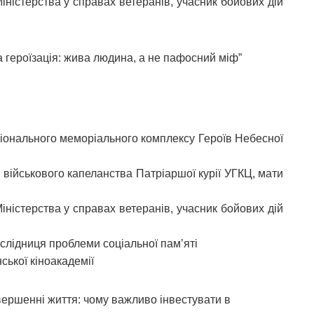
іністерства у справах ветеранів, учасник бойових дій
а героїзація: жива людина, а не пафосний міф”
іонального меморіального комплексу Героїв Небесної
 військового капеланства Патріаршої курії УГКЦ, мати
іністерства у справах ветеранів, учасник бойових дій
слідниця проблеми соціальної пам’яті
ської кіноакадемії
авершенні життя: чому важливо інвестувати в