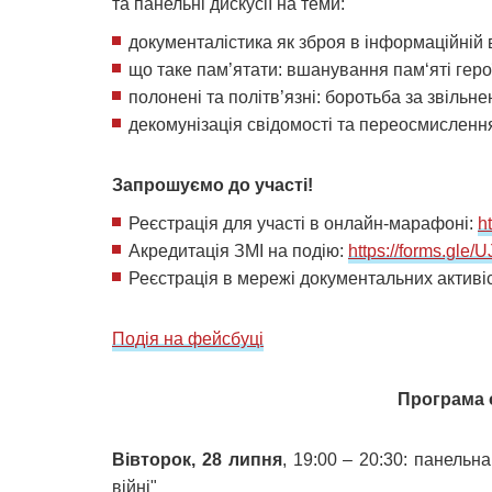
та панельні дискусії на теми:
документалістика як зброя в інформаційній в
що таке пам’ятати: вшанування пам‘яті герої
полонені та політв’язні: боротьба за звільне
декомунізація свідомості та переосмислення
Запрошуємо до участі!
Реєстрація для участі в онлайн-марафоні:
h
Акредитація ЗМІ на подію:
https://forms.gle
Реєстрація в мережі документальних активіс
Подія на фейсбуці
Програма
Вівторок, 28 липня
, 19:00 – 20:30: панельн
війні"