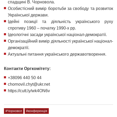
спадщині В. Чорновола.
Особистісний вимір боротьби за свободу та розвиток
Української держави.
Ідейні позиції та діяльність українського руху
спротиву 1960 – початку 1990-х рр.
Ідеологічні засади української націонал-демократії.
Організаційний вимір діяльності української націонал-
демократії.
Актуальні питання українського державотворення.
Контакти Оргкомітету:
+38096 440 50 44
chornovil.chyt@ukr.net
https://cutt.ly/wk4ON6v
#Чорновол
#конференція