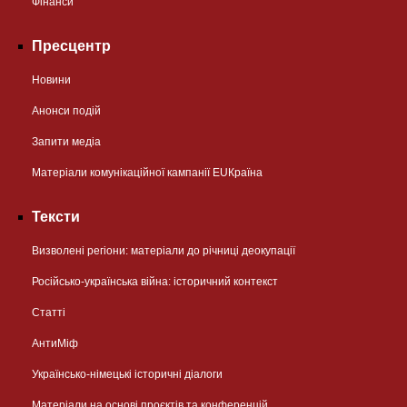
Фінанси
Пресцентр
Новини
Анонси подій
Запити медіа
Матеріали комунікаційної кампанії EUКраїна
Тексти
Визволені регіони: матеріали до річниці деокупації
Російсько-українська війна: історичний контекст
Статті
АнтиМіф
Українсько-німецькі історичні діалоги
Матеріали на основі проєктів та конференцій