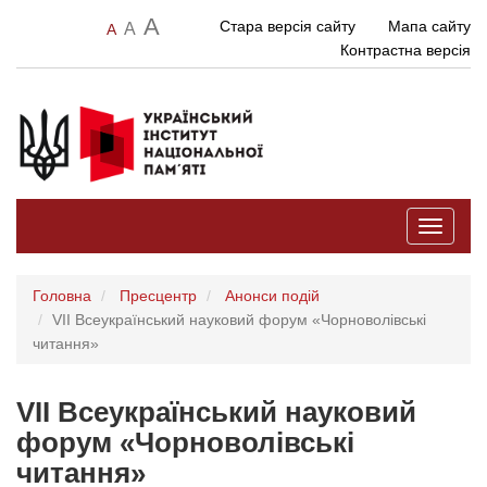
A
Стара версія сайту
Мапа сайту
A
A
Контрастна версія
Toggle
navigati
Головна
Пресцентр
Анонси подій
VІІ Всеукраїнський науковий форум «Чорноволівські
читання»
VІІ Всеукраїнський науковий
форум «Чорноволівські
читання»