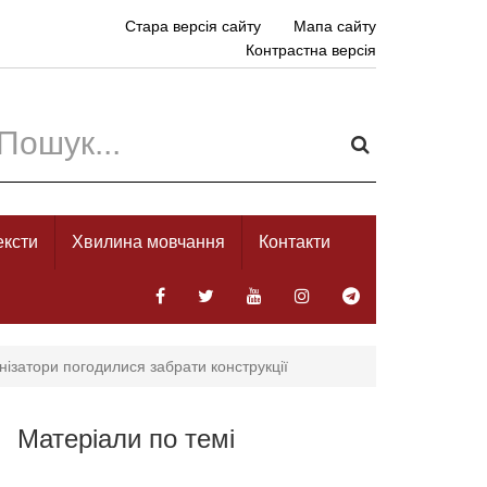
Стара версія сайту
Мапа сайту
Контрастна версія
ексти
Хвилина мовчання
Контакти
анізатори погодилися забрати конструкції
Матеріали по темі