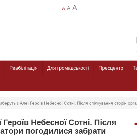
A
A
A
Реабілітація
Для громадськості
Пресцентр
Т
иберуть з Алеї Героїв Небесної Сотні. Після спілкування сторін орг
 Героїв Небесної Сотні. Після
затори погодилися забрати