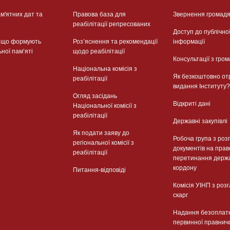
м'ятних дат та
Правова база для
Звернення громад
реабілітації репресованих
Доступ до публічно
, що формують
Розʼяснення та рекомендації
інформації
ьної памʼяті
щодо реабілітації
Консультації з гром
Національна комісія з
Як безкоштовно от
реабілітації
видання Інституту?
Огляд засідань
Відкриті дані
Національної комісії з
реабілітації
Державні закупівлі
Як подати заяву до
Робоча група з роз
регіональної комісії з
документів на прав
реабілітації
перетинання держ
кордону
Питання-відповіді
Комісія УІНП з роз
скарг
Надання безоплат
первинної правнич