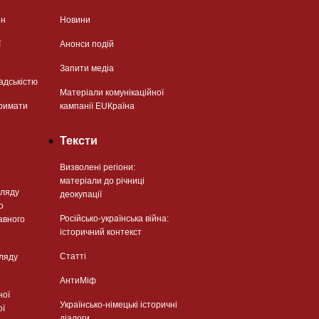
ян
Новини
ї
Анонси подій
Запити медіа
адськістю
Матеріали комунікаційної
римати
кампанії EUКраїна
Тексти
Визволені регіони:
матеріали до річниці
гляду
деокупації
о
Російсько-українська війна:
авного
історичний контекст
Статті
гляду
АнтиМіф
ної
Українсько-німецькі історичні
ої
діалоги