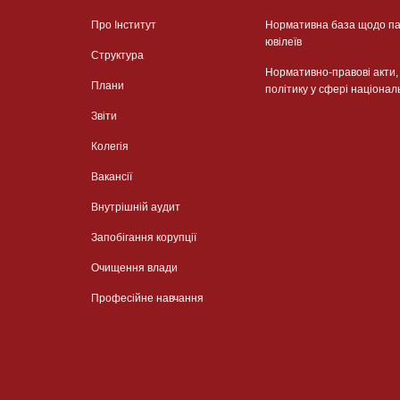
Про Інститут
Нормативна база щодо па
ювілеїв
Структура
Нормативно-правові акти
Плани
політику у сфері націонал
Звіти
Колегія
Вакансії
Внутрішній аудит
Запобігання корупції
Очищення влади
Професійне навчання