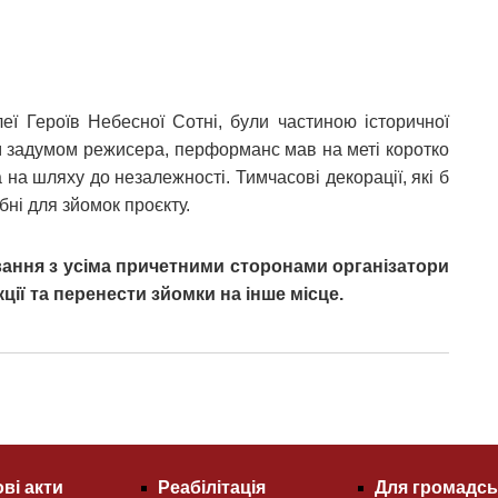
леї Героїв Небесної Сотні, були частиною історичної
м задумом режисера, перформанс мав на меті коротко
 на шляху до незалежності. Тимчасові декорації, які б
бні для зйомок проєкту.
ування з усіма причетними сторонами організатори
ії та перенести зйомки на інше місце.
ві акти
Реабілітація
Для громадсь