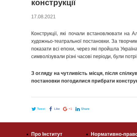
конструкції
17.08.2021
Конструкції, які почали встановлювати на А
художньо-театральної постановки. За творчи
показати всі епохи, через які пройшла Україна
символізували різні часові періоди, були потрі
З огляду на чутливість місця, після спілк
постановки погодилися прибрати конструкц
Tweet
Like
+1
Share
Про Інститут
Нормативно-право