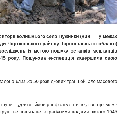
території колишнього села Пужники (нині — у межах
и Чортківського району Тернопільської області)
осліджень із метою пошуку останків мешканців
1945 року. Пошукова експедиція завершила свою
ладено близько 50 розвідкових траншей, але масового
труни, ґудзики, ймовірні фрагменти взуття, що може
руні, не пов’язане із трагічними подіями лютого 1945