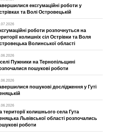
авершилися ексгумаційні роботи у
стрівках та Волі Островецькій
.07.2026
ксгумаційні роботи розпочнуться на
ериторії колишніх сіл Острівки та Воля
стровецька Волинської області
.06.2026
 селі Пужники на Тернопільщині
озпочалися пошукові роботи
.06.2026
авершилися пошукові дослідження у Гуті
еняцькій
.06.2026
а території колишнього села Гута
еняцька Львівської області розпочались
ошукові роботи