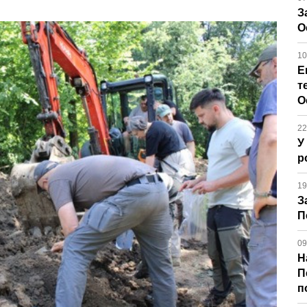
З
О
10
Е
т
О
22
У
р
19
З
П
09
Н
П
п