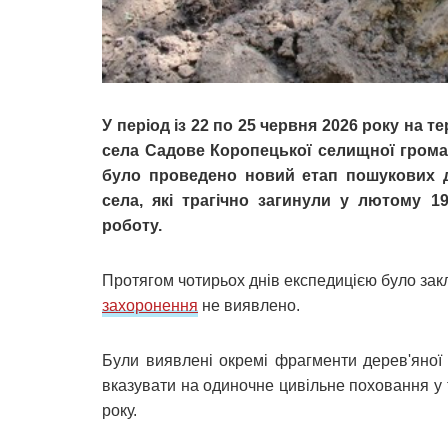
У період із 22 по 25 червня 2026 року на 
села Садове Коропецької селищної громад
було проведено новий етап пошукових д
села, які трагічно загинули у лютому 
роботу.
Протягом чотирьох днів експедицією було зак
захоронення
не виявлено.
Були виявлені окремі фрагменти дерев'яної 
вказувати на одиночне цивільне поховання у т
року.