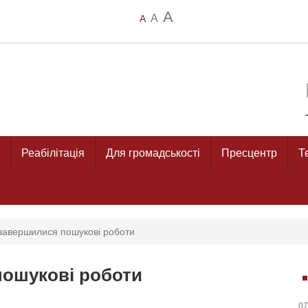
A
A
A
Реабілітація
Для громадськості
Пресцентр
Т
завершилися пошукові роботи
пошукові роботи
07