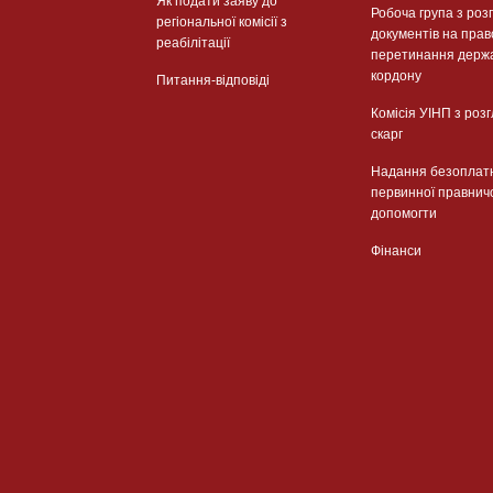
Як подати заяву до
Робоча група з роз
регіональної комісії з
документів на прав
реабілітації
перетинання держ
кордону
Питання-відповіді
Комісія УІНП з роз
скарг
Надання безоплат
первинної правнич
допомогти
Фінанси