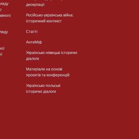
гляду
деокупації
о
Російсько-українська війна:
авного
історичний контекст
Статті
гляду
АнтиМіф
ної
Українсько-німецькі історичні
ої
діалоги
Матеріали на основі
проєктів та конференцій
Українсько-польські
історичні діалоги