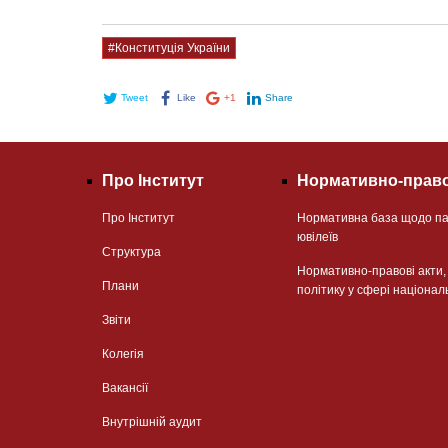
#Конституція України
Tweet
Like
+1
Share
Про Інститут
Нормативно-право
Про Інститут
Нормативна база щодо па
ювілеїв
Структура
Нормативно-правові акти
Плани
політику у сфері націонал
Звіти
Колегія
Вакансії
Внутрішній аудит