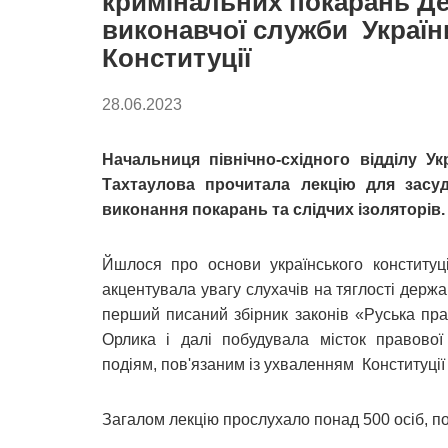
кримінальних покарань Де
виконавчої служби Україн
Конституції
28.06.2023
Начальниця північно-східного відділу Ук
Тахтаулова прочитала лекцію для засуд
виконання покарань та слідчих ізоляторів.
Йшлося про основи українського конституці
акцентувала увагу слухачів на тяглості держа
перший писаний збірник законів «Руська пра
Орлика і далі побудувала місток правової
подіям, пов'язаним із ухваленням Конституції
Загалом лекцію прослухало понад 500 осіб, п