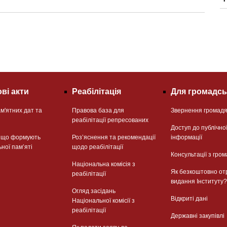
ві акти
Реабілітація
Для громадсь
м'ятних дат та
Правова база для
Звернення громад
реабілітації репресованих
Доступ до публічно
, що формують
Розʼяснення та рекомендації
інформації
ьної памʼяті
щодо реабілітації
Консультації з гром
Національна комісія з
Як безкоштовно от
реабілітації
видання Інституту?
Огляд засідань
Відкриті дані
Національної комісії з
реабілітації
Державні закупівлі