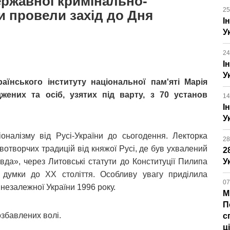
ржавної кримінально-
25
и провели захід до Дня
І
У
24
І
У
раїнського інституту національної пам'яті Марія
жених та осіб, узятих під варту, з 70 установ
14
І
У
оналізму від Русі-України до сьогодення. Лекторка
28
вотворчих традицій від княжої Русі, де був ухвалений
2
вда», через Литовські статути до Конституції Пилипа
У
 думки до ХХ століття. Особливу увагу приділила
07
 незалежної України 1996 року.
М
П
озбавлених волі.
с
ц