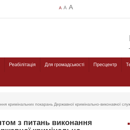
A
A
A
Реабілітація
Для громадськості
Пресцентр
Т
ння кримінальних покарань Державної кримінально-виконавчої служ
нтом з питань виконання