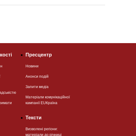
кості
Пресцентр
ян
Новини
ї
Анонси подій
Запити медіа
адськістю
Матеріали комунікаційної
римати
кампанії EUКраїна
Тексти
Визволені регіони:
матеріали до річниці