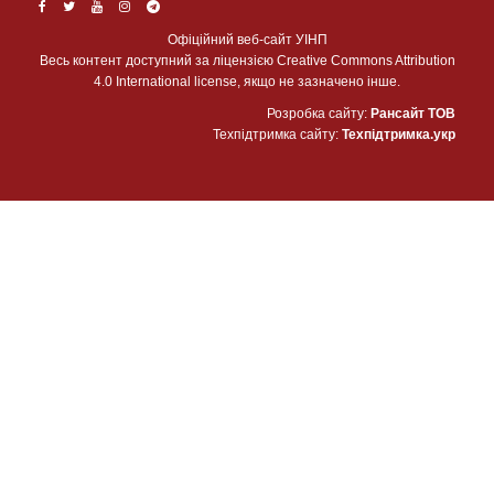
Офіційний веб-сайт УІНП
Весь контент доступний за ліцензією Creative Commons Attribution
4.0 International license, якщо не зазначено інше.
Розробка сайту:
Рансайт ТОВ
Техпідтримка сайту:
Техпідтримка.укр