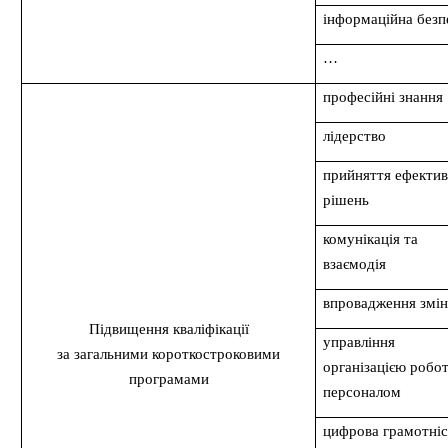
інформаційна безп
…
професійні знання
лідерство
прийняття ефекти
рішень
комунікація та
взаємодія
впровадження змі
Підвищення кваліфікації
управління
за загальними короткостроковими
організацією робот
програмами
персоналом
цифрова грамотніс