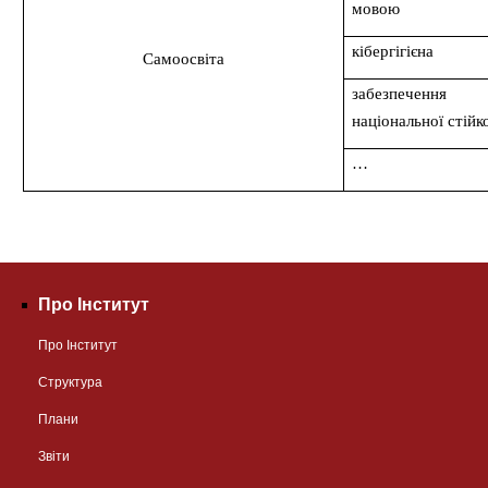
мовою
кібергігієна
Самоосвіта
забезпечення
національної стійк
…
Про Інститут
Про Інститут
Структура
Плани
Звіти