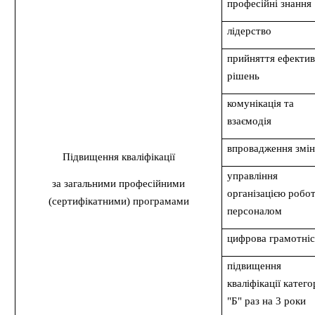
професійні знання
лідерство
прийняття ефекти
рішень
комунікація та
взаємодія
впровадження змі
Підвищення кваліфікації
управління
за загальними професійними
організацією робот
(сертифікатними) програмами
персоналом
цифрова грамотніс
підвищення
кваліфікації катего
"Б" раз на 3 роки