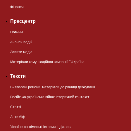
Фінанси
Пресцентр
Новини
Анонси подій
Запити медіа
Матеріали комунікаційної кампанії EUКраїна
Тексти
Визволені регіони: матеріали до річниці деокупації
Російсько-українська війна: історичний контекст
Статті
АнтиМіф
Українсько-німецькі історичні діалоги