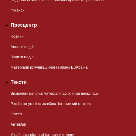
Фінанси
Пресцентр
Новини
Анонси подій
Запити медіа
Матеріали комунікаційної кампанії EUКраїна
Тексти
Визволені регіони: матеріали до річниці деокупації
Російсько-українська війна: історичний контекст
Статті
АнтиМіф
Українсько-німецькі історичні діалоги