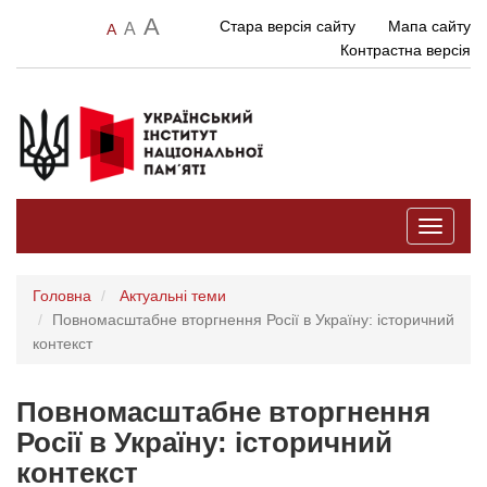
A
Стара версія сайту
Мапа сайту
A
A
Контрастна версія
Toggle
navigati
Головна
Актуальні теми
Повномасштабне вторгнення Росії в Україну: історичний
контекст
Повномасштабне вторгнення
Росії в Україну: історичний
контекст