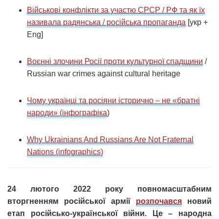
Військові конфлікти за участю СРСР / РФ та як їх
називала радянська / російська пропаганда
[укр +
Eng]
Воєнні злочини Росії проти культурної спадщини
/
Russian war crimes against cultural heritage
Чому українці та росіяни історично – не «братні
народи» (інфографіка
)
Why Ukrainians And Russians Are Not Fraternal
Nations (infographics)
24 лютого 2022 року повномасштабним
вторгненням російської армії
розпочався
новий
етап російсько-української війни. Це – народна