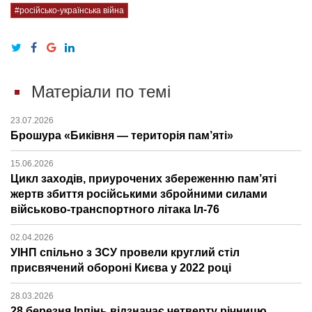
#російсько-українська війна
Матеріали по темі
23.07.2026
Брошура «Биківня — територія пам’яті»
15.06.2026
Цикл заходів, приурочених збереженню пам’яті
жертв збиття російськими збройними силами
військово-транспортного літака Іл-76
02.04.2026
УІНП спільно з ЗСУ провели круглий стіл
присвячений обороні Києва у 2022 році
28.03.2026
28 березня Ірпінь відзначає четверту річницю