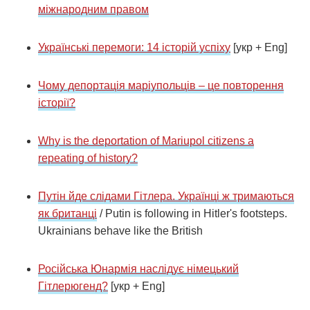
міжнародним правом
Українські перемоги: 14 історій успіху
[укр + Eng]
Чому депортація маріупольців – це повторення
історії?
Why is the deportation of Mariupol citizens a
repeating of history?
Путін йде слідами Гітлера. Українці ж тримаються
як британці
/ Putin is following in Hitler's footsteps.
Ukrainians behave like the British
Російська Юнармія наслідує німецький
Гітлерюгенд?
[укр + Eng]