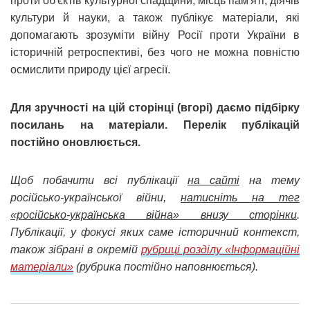
проти об'єктів культурної спадщини, місць пам'яті, діячів
культури й науки, а також публікує матеріали, які
допомагають зрозуміти війну Росії проти України в
історичній ретроспективі, без чого не можна повністю
осмислити природу цієї агресії.
Для зручності на цій сторінці (вгорі) даємо підбірку
посилань на матеріали. Перелік публікацій
постійно оновлюється.
Щоб побачити всі публікації
на сайті
на тему
російсько-української війни,
натисніть на тег
«російсько-українська війна»
внизу сторінки
.
Публікації, у фокусі яких саме історичний контекст,
також зібрані в окремій
рубриці розділу «Інформаційні
матеріали»
(рубрика постійно наповнюється).