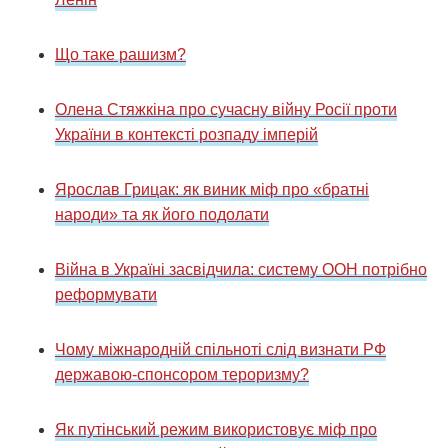
Що таке рашизм?
Олена Стяжкіна про сучасну війну Росії проти
України в контексті розпаду імперій
Ярослав Грицак: як виник міф про «братні
народи» та як його подолати
Війна в Україні засвідчила: систему ООН потрібно
реформувати
Чому міжнародній спільноті слід визнати РФ
державою-спонсором тероризму?
Як путінський режим використовує міф про