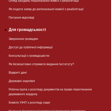
Огляд засідань Національної комісії з реабілітації
Як подати заяву до регіональної комісії з реабілітації
Питання-відповіді
Для громадськості
Звернення громадян
Доступ до публічної інформації
Консультації з громадськістю
Як безкоштовно отримати видання Інституту?
Відкриті дані
Державні закупівлі
Робоча група з розгляду документів на право перетинання
державного кордону
Комісія УІНП з розгляду скарг
Надання безоплатної первинної правничої допомогти