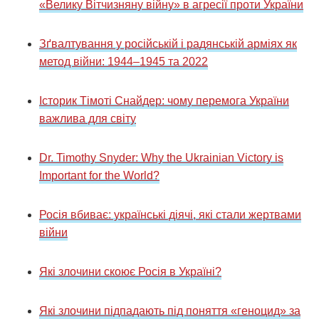
«Велику Вітчизняну війну» в агресії проти України
Зґвалтування у російській і радянській арміях як
метод війни: 1944–1945 та 2022
Історик Тімоті Снайдер: чому перемога України
важлива для світу
Dr. Timothy Snyder: Why the Ukrainian Victory is
Important for the World?
Росія вбиває: українські діячі, які стали жертвами
війни
Які злочини скоює Росія в Україні?
Які злочини підпадають під поняття «геноцид» за