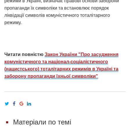
режими в Україні, визначає правові основи заборони
пропаганди їх символіки та встановлює порядок
ліквідації символів комуністичного тоталітарного
режиму.
Читати повністю
Закон України "Про засудження
комуністичного та націонал-соціалістичного
(нацистського) тоталітарних режимів в Україні та
заборону пропаганди їхньої символіки"
Матеріали по темі