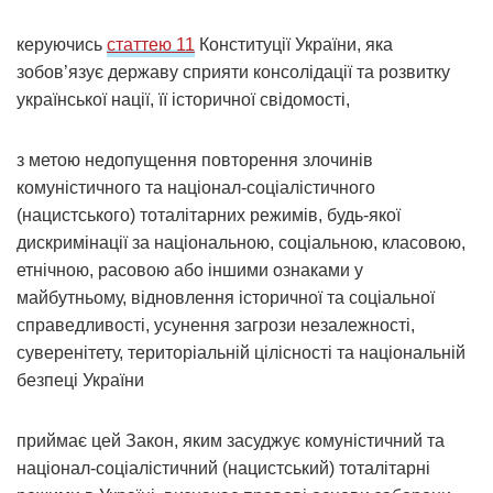
керуючись
статтею 11
Конституції України, яка
зобов’язує державу сприяти консолідації та розвитку
української нації, її історичної свідомості,
з метою недопущення повторення злочинів
комуністичного та націонал-соціалістичного
(нацистського) тоталітарних режимів, будь-якої
дискримінації за національною, соціальною, класовою,
етнічною, расовою або іншими ознаками у
майбутньому, відновлення історичної та соціальної
справедливості, усунення загрози незалежності,
суверенітету, територіальній цілісності та національній
безпеці України
приймає цей Закон, яким засуджує комуністичний та
націонал-соціалістичний (нацистський) тоталітарні