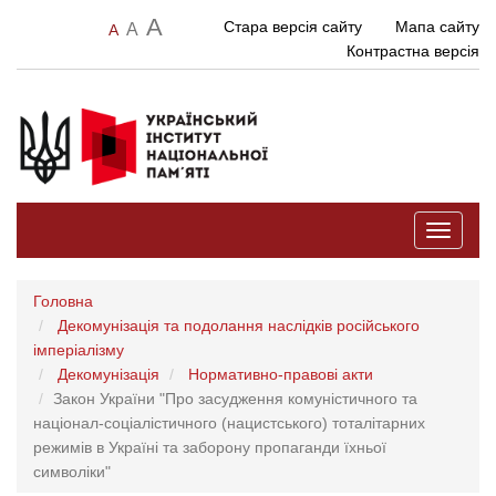
A
Стара версія сайту
Мапа сайту
A
A
Контрастна версія
Toggle
navigati
Головна
Декомунізація та подолання наслідків російського
імперіалізму
Декомунізація
Нормативно-правові акти
Закон України "Про засудження комуністичного та
націонал-соціалістичного (нацистського) тоталітарних
режимів в Україні та заборону пропаганди їхньої
символіки"