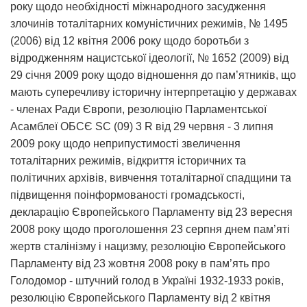
року щодо необхідності міжнародного засудження
злочинів тоталітарних комуністичних режимів, № 1495
(2006) від 12 квітня 2006 року щодо боротьби з
відродженням нацистської ідеології, № 1652 (2009) від
29 січня 2009 року щодо відношення до пам’ятників, що
мають суперечливу історичну інтерпретацію у державах
- членах Ради Європи, резолюцію Парламентської
Асамблеї ОБСЄ SC (09) 3 R від 29 червня - 3 липня
2009 року щодо неприпустимості звеличення
тоталітарних режимів, відкриття історичних та
політичних архівів, вивчення тоталітарної спадщини та
підвищення поінформованості громадськості,
декларацію Європейського Парламенту від 23 вересня
2008 року щодо проголошення 23 серпня днем пам’яті
жертв сталінізму і нацизму, резолюцію Європейського
Парламенту від 23 жовтня 2008 року в пам’ять про
Голодомор - штучний голод в Україні 1932-1933 років,
резолюцію Європейського Парламенту від 2 квітня