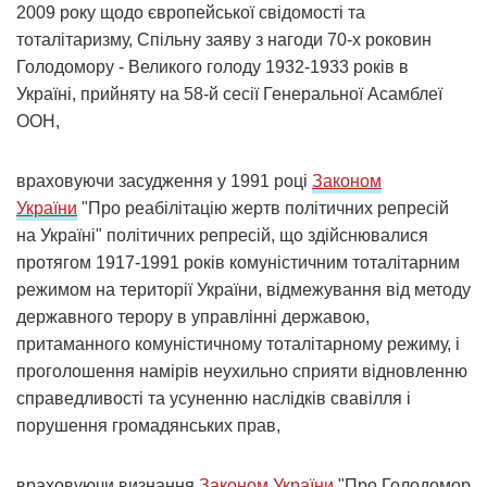
2009 року щодо європейської свідомості та
тоталітаризму, Спільну заяву з нагоди 70-х роковин
Голодомору - Великого голоду 1932-1933 років в
Україні, прийняту на 58-й сесії Генеральної Асамблеї
ООН,
враховуючи засудження у 1991 році
Законом
України
"Про реабілітацію жертв політичних репресій
на Україні" політичних репресій, що здійснювалися
протягом 1917-1991 років комуністичним тоталітарним
режимом на території України, відмежування від методу
державного терору в управлінні державою,
притаманного комуністичному тоталітарному режиму, і
проголошення намірів неухильно сприяти відновленню
справедливості та усуненню наслідків свавілля і
порушення громадянських прав,
враховуючи визнання
Законом України
"Про Голодомор