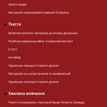
Запити медіа
Матеріали комунікаційної кампанії EUКраїна
Тексти
Визволені регіони: матеріали до річниці деокупації
Російсько-українська війна: історичний контекст
Статті
АнтиМіф
Українсько-німецькі історичні діалоги
Матеріали на основі проєктів та конференцій
Українсько-польські історичні діалоги
Хвилина мовчання
Пам’яті штурмовика з Австралії Брока Тенанта Грінвуда