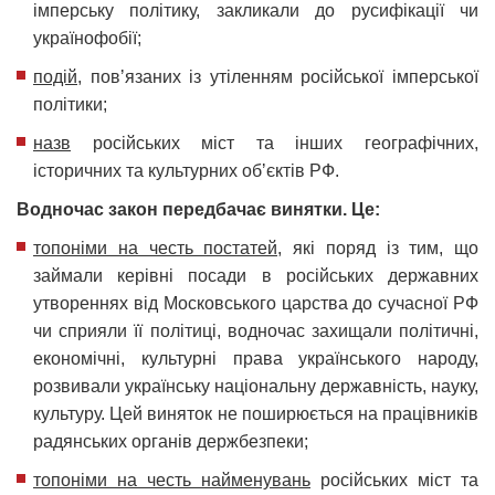
імперську політику, закликали до русифікації чи
українофобії;
подій
, повʼязаних із утіленням російської імперської
політики;
назв
російських міст та інших географічних,
історичних та культурних обʼєктів РФ.
Водночас закон передбачає винятки. Це:
топоніми на честь постатей,
які поряд із тим, що
займали керівні посади в російських державних
утвореннях від Московського царства до сучасної РФ
чи сприяли її політиці, водночас захищали політичні,
економічні, культурні права українського народу,
розвивали українську національну державність, науку,
культуру. Цей виняток не поширюється на працівників
радянських органів держбезпеки;
топоніми на честь найменувань
російських міст та