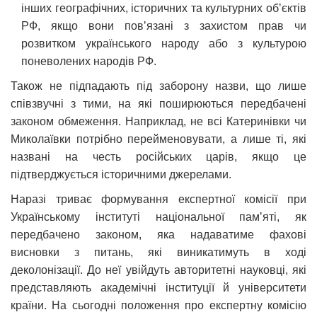
інших географічних, історичних та культурних обʼєктів
РФ, якщо вони повʼязані з захистом прав чи
розвитком українського народу або з культурою
поневолених народів РФ.
Також не підпадають під заборону назви, що лише
співзвучні з тими, на які поширюються передбачені
законом обмеження. Наприклад, не всі Катеринівки чи
Миколаївки потрібно перейменовувати, а лише ті, які
названі на честь російських царів, якщо це
підтверджується історичними джерелами.
Наразі триває формування експертної комісії при
Українському інституті національної памʼяті, як
передбачено законом, яка надаватиме фахові
висновки з питань, які виникатимуть в ході
деколонізації. До неї увійдуть авторитетні науковці, які
представляють академічні інституції й університети
країни. На сьогодні положення про експертну комісію