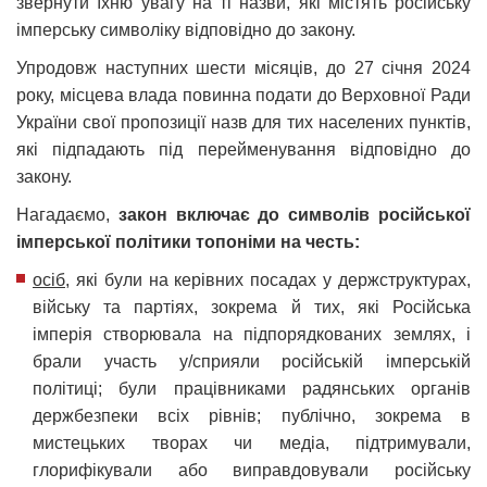
звернути їхню увагу на ті назви, які містять російську
імперську символіку відповідно до закону.
Упродовж наступних шести місяців, до 27 січня 2024
року, місцева влада повинна подати до Верховної Ради
України свої пропозиції назв для тих населених пунктів,
які підпадають під перейменування відповідно до
закону.
Нагадаємо,
закон включає до символів російської
імперської політики топоніми на честь:
осіб
, які були на керівних посадах у держструктурах,
війську та партіях, зокрема й тих, які Російська
імперія створювала на підпорядкованих землях, і
брали участь у/сприяли російській імперській
політиці; були працівниками радянських органів
держбезпеки всіх рівнів; публічно, зокрема в
мистецьких творах чи медіа, підтримували,
глорифікували або виправдовували російську