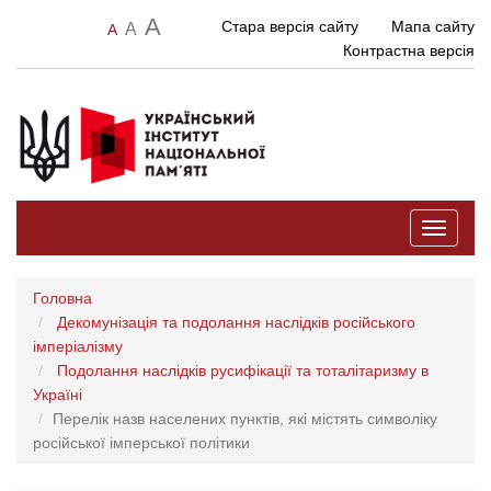
A
Стара версія сайту
Мапа сайту
A
A
Контрастна версія
Toggle
navigati
Головна
Декомунізація та подолання наслідків російського
імперіалізму
Подолання наслідків русифікації та тоталітаризму в
Україні
Перелік назв населених пунктів, які містять символіку
російської імперської політики