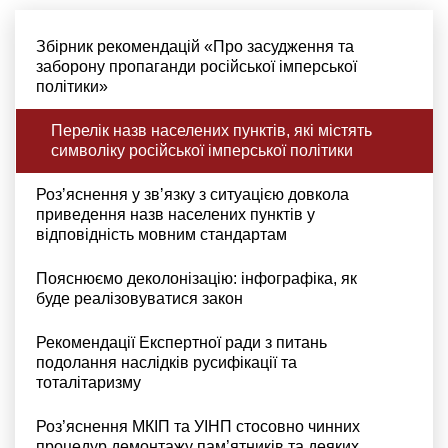
Збірник рекомендацій «Про засудження та
заборону пропаганди російської імперської
політики»
Перелік назв населених пунктів, які містять
символіку російської імперської політики
Розʼяснення у звʼязку з ситуацією довкола
приведення назв населених пунктів у
відповідність мовним стандартам
Пояснюємо деколонізацію: інфографіка, як
буде реалізовуватися закон
Рекомендації Експертної ради з питань
подолання наслідків русифікації та
тоталітаризму
Роз’яснення МКІП та УІНП стосовно чинних
процедур демонтажу пам’ятників та деяких