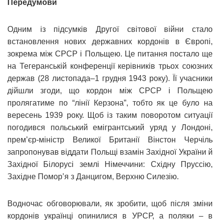
Передумови
Одним із підсумків Другої світової війни стало
встановлення нових державних кордонів в Європі,
зокрема між СРСР і Польщею. Це питання постало ще
на Тегеранській конференції керівників трьох союзних
держав (28 листопада–1 грудня 1943 року). Її учасники
дійшли згоди, що кордон між СРСР і Польщею
пролягатиме по “лінії Керзона”, тобто як це було на
вересень 1939 року. Щоб із таким поворотом ситуації
погодився польський емігрантський уряд у Лондоні,
прем’єр-міністр Великої Британії Вінстон Черчіль
запропонував віддати Польщі взамін Західної України й
Західної Білорусі землі Німеччини: Східну Пруссію,
Західне Помор’я з Данцигом, Верхню Силезію.
Водночас обговорювали, як зробити, щоб після зміни
кордонів українці опинилися в УРСР, а поляки – в