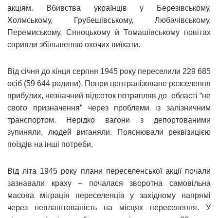
акціям. Вбивства українців у Березівському,
Холмському, Грубешівському, Любачівському,
Перемиському, Сяноцькому й Томашівському повітах
сприяли збільшенню охочих виїхати.
Від січня до кінця серпня 1945 року переселили 229 685
осіб (59 644 родини). Попри централізоване розселення
прибулих, незначний відсоток потрапляв до області “не
свого призначення” через проблеми із залізничним
транспортом. Нерідко вагони з депортованими
зупиняли, людей виганяли. Пояснювали реквізицією
поїздів на інші потреби.
Від літа 1945 року плани переселенської акції почали
зазнавали краху – почалася зворотна самовільна
масова міграція переселенців у західному напрямі
через невлаштованість на місцях переселення. У