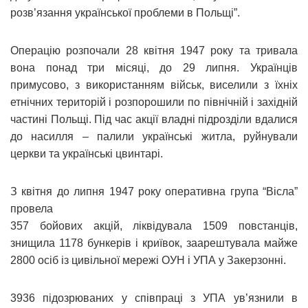
розв’язання української проблеми в Польщі”.
Операцію розпочали 28 квітня 1947 року та тривала
вона понад три місяці, до 29 липня. Українців
примусово, з використанням військ, виселили з їхніх
етнічних територій і розпорошили по північній і західній
частині Польщі. Під час акції владні підрозділи вдалися
до насилля – палили українські житла, руйнували
церкви та українські цвинтарі.
З квітня до липня 1947 року оперативна група “Вісла”
провела
357 бойових акцій, ліквідувала 1509 повстанців,
знищила 1178 бункерів і криївок, заарештувала майже
2800 осіб із цивільної мережі ОУН і УПА у Закерзонні.
3936 підозрюваних у співпраці з УПА ув’язнили в