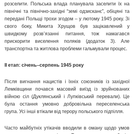
розселити. Польська влада планувала заселити їх на
північні та північно-західні “земі одзисканє”, обіцяні та
передані Польщі трохи згодом – у лютому 1945 року. Зі
свого боку, Микита Хрущов був зацікавлений у
швидкому розв’язанні питання, тож намагався
прискорити виселення поляків (додаток 3). Але
транспортна та житлова проблеми гальмували процес.
ІІ етап: січень–серпень 1945 року
Після вигнання нацистів і їхніх союзників із західної
Лемківщини почався масовий виїзд із зруйнованих
війною сіл (Дуклянський і Лупківський перевали). Це
була остання умовно добровільна переселенська
група. Усі інші втікали від терору польського підпілля.
Часто майбутніх утікачів вводили в оману щодо умов