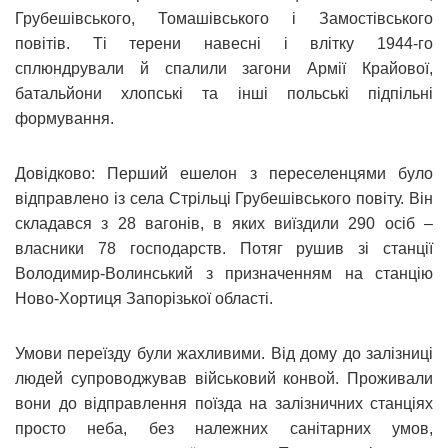
Грубешівського, Томашівського і Замостівського
повітів. Ті терени навесні і влітку 1944-го
сплюндрували й спалили загони Армії Крайової,
батальйони хлопські та інші польські підпільні
формування.
Довідково: Перший ешелон з переселенцями було
відправлено із села Стрільці Грубешівського повіту. Він
складався з 28 вагонів, в яких виїздили 290 осіб –
власники 78 господарств. Потяг рушив зі станції
Володимир-Волинський з призначенням на станцію
Ново-Хортиця Запорізької області.
Умови переїзду були жахливими. Від дому до залізниці
людей супроводжував військовий конвой. Проживали
вони до відправлення поїзда на залізничних станціях
просто неба, без належних санітарних умов,