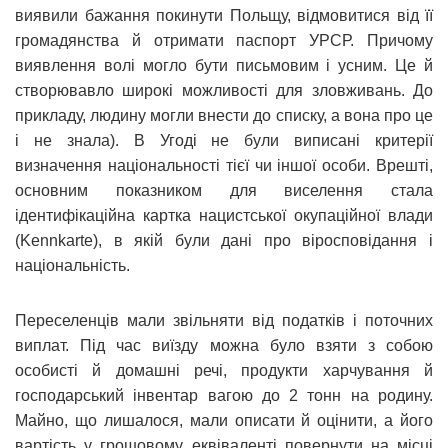
виявили бажання покинути Польщу, відмовитися від її
громадянства й отримати паспорт УРСР. Причому
виявлення волі могло бути письмовим і усним. Це й
створювавло широкі можливості для зловживань. До
прикладу, людину могли внести до списку, а вона про це
і не знала). В Угоді не були виписані критерії
визначення національності тієї чи іншої особи. Врешті,
основним показником для виселення стала
ідентифікаційна картка нацистської окупаційної влади
(Kennkarte), в якій були дані про віросповідання і
національність.
Переселенців мали звільняти від податків і поточних
виплат. Під час виїзду можна було взяти з собою
особисті й домашні речі, продукти харчування й
господарський інвентар вагою до 2 тонн на родину.
Майно, що лишалося, мали описати й оцінити, а його
вартість у грошовому еквіваленті повернути на місці