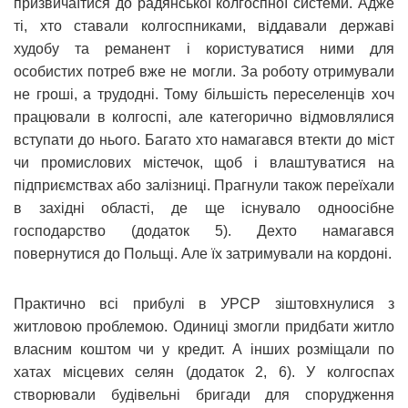
призвичаїтися до радянської колгоспної системи. Адже
ті, хто ставали колгоспниками, віддавали державі
худобу та реманент і користуватися ними для
особистих потреб вже не могли. За роботу отримували
не гроші, а трудодні. Тому більшість переселенців хоч
працювали в колгоспі, але категорично відмовлялися
вступати до нього. Багато хто намагався втекти до міст
чи промислових містечок, щоб і влаштуватися на
підприємствах або залізниці. Прагнули також переїхали
в західні області, де ще існувало одноосібне
господарство (додаток 5). Дехто намагався
повернутися до Польщі. Але їх затримували на кордоні.
Практично всі прибулі в УРСР зіштовхнулися з
житловою проблемою. Одиниці змогли придбати житло
власним коштом чи у кредит. А інших розміщали по
хатах місцевих селян (додаток 2, 6). У колгоспах
створювали будівельні бригади для спорудження