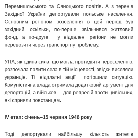
Перемишльського та Сяноцького повітів. А з теренів
Західної України депортували польське населення.
Основним регіоном розселення в цей період був
західний, оскільки, по-перше, звільнився житловий
фонд, а по-друге, у віддалені регіони не могли
перевозити через транспортну проблему.
УПА, як єдина сила, що могла протидіяти переселенню,
розпочала палити села в тій місцевості, звідки виселяли
українців. Ті відплатні акції погіршили ситуацію.
Комуністична влада отримала додатковий аргумент для
депортацій, а військові – для репресій проти цивільних,
які сприяли повстанцям.
ІV етап: січень–15 червня 1946 року
Тоді депортували найбільшу кількість жителів