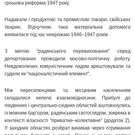
грошова реформа 1947 року.
Надавали і продуктові та промислові товари, свійських
тварин. Відчутною така матеріальна допомога
виявилася під час неврожаю 1946–1947 років.
З метою “радянського перевиховання” серед
депортованих проводили масово-політичну роботу.
Невдоволених комуністичним ладом арештовували та
судили як “націоналістичний елемент”.
Між переселенцями та місцевим населенням
складалися нелегкі взаємовідносини. Прибулі до
південних і центрально-східних областей зіштовхнулись
із мовним бар’єром, радянським світоглядом, зокрема в
контексті власності “приватне–колективне” (додаток 2).
У західних областях розбрат виникав через отримання