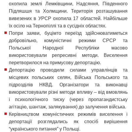
охопила землі Лемківщини, Надсяння, Південного
Підляшшя та Холмщини. Територія розташування
вивезених в УРСР охопила 17 областей. Найбільше
їх осіло на Тернопіллі та в сусідніх областях.
Попри заяви, буцімто переїзд здійснюватиметься
добровільно, комуністичні режими СРСР та
Польської Народної Республіки масово
використовували репресивні методи. Виселення
перетворилося на примусову депортацію.
Депортацію проводили силами управлінців та
місцевих польських селян, Війська Польського та
підрозділів НКВД. Організатори та виконавці
використовували різні методи впливу – від вмовлянь
і психологічного тиску (через пропагандистську
агітацію, шантаж, залякування) до залучення війська.
Керівництвом комуністичних режимів виселення і
депортації розглядались як спосіб вирішення
“українського питання” у Польщі.