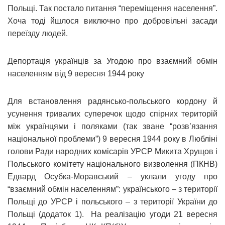
Польщі. Так постало питання “переміщення населення”.
Хоча тоді йшлося виключно про добровільні засади
переїзду людей.
Депортація українців за Угодою про взаємний обмін
населенням від 9 вересня 1944 року
Для встановлення радянсько-польського кордону й
усунення тривалих суперечок щодо спірних територій
між українцями і поляками (так зване “розв’язання
національної проблеми”) 9 вересня 1944 року в Любліні
голови Ради народних комісарів УРСР Микита Хрущов і
Польського комітету національного визволення (ПКНВ)
Едвард Осубка-Моравський – уклали угоду про
“взаємний обмін населенням”: українського – з території
Польщі до УРСР і польського – з території України до
Польщі (додаток 1). На реалізацію угоди 21 вересня