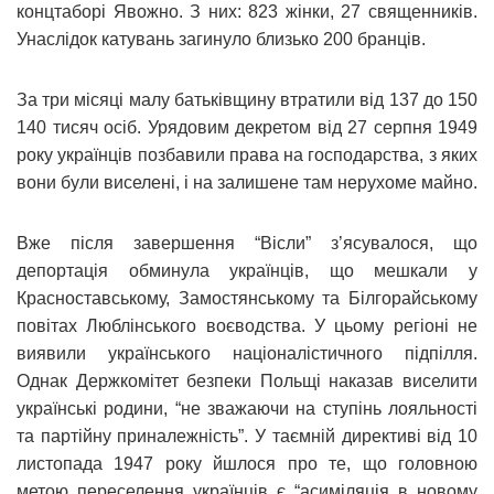
концтаборі Явожно. З них: 823 жінки, 27 священників.
Унаслідок катувань загинуло близько 200 бранців.
За три місяці малу батьківщину втратили від 137 до 150
140 тисяч осіб. Урядовим декретом від 27 серпня 1949
року українців позбавили права на господарства, з яких
вони були виселені, і на залишене там нерухоме майно.
Вже після завершення “Вісли” з’ясувалося, що
депортація обминула українців, що мешкали у
Красноставському, Замостянському та Білгорайському
повітах Люблінського воєводства. У цьому регіоні не
виявили українського націоналістичного підпілля.
Однак Держкомітет безпеки Польщі наказав виселити
українські родини, “не зважаючи на ступінь лояльності
та партійну приналежність”. У таємній директиві від 10
листопада 1947 року йшлося про те, що головною
метою переселення українців є “асиміляція в новому