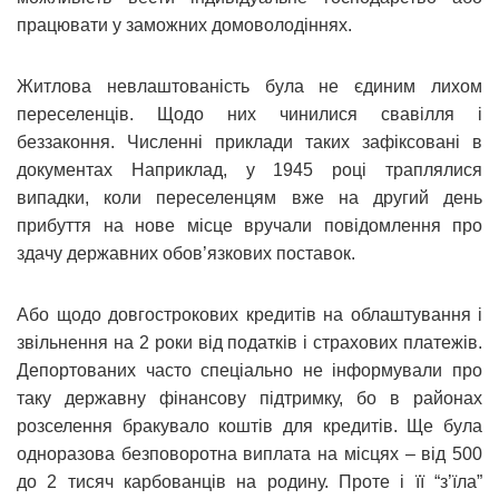
працювати у заможних домоволодіннях.
Житлова невлаштованість була не єдиним лихом
переселенців. Щодо них чинилися свавілля і
беззаконня. Численні приклади таких зафіксовані в
документах Наприклад, у 1945 році траплялися
випадки, коли переселенцям вже на другий день
прибуття на нове місце вручали повідомлення про
здачу державних обов’язкових поставок.
Або щодо довгострокових кредитів на облаштування і
звільнення на 2 роки від податків і страхових платежів.
Депортованих часто спеціально не інформували про
таку державну фінансову підтримку, бо в районах
розселення бракувало коштів для кредитів. Ще була
одноразова безповоротна виплата на місцях – від 500
до 2 тисяч карбованців на родину. Проте і її “з’їла”