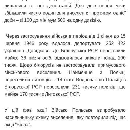
лишалися в зоні депортацій. Для досягнення мети
збільшили число родин для виселення протягом однієї
доби – зі 100 до мінімум 500 на одну дивізію.
Через застосування війська в період від 1 січня до 15
червня 1946 року вдалося депортувати 252 422
українців. Довідково: До Білоруської РСР переселили
майже 36 тисяч осіб, відмовилося виїхати понад 100
тисяч. Щодо білорусів не застосовували примусового
військового виселення. Найменше з Польщі
переселили литовців – 14 осіб. Водночас до Польщі з
Білоруської РСР переселили 231 тисячу поляків, ще
майже 170 тисяч з Литовської РСР.
У цій фазі акції Військо Польське випробувало
насильницьку схему виселення, яку повторили під час
акції “Вісла”.