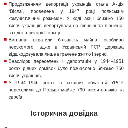
Продовженням депортації українців стала Акція
“Вісла”, проведена у 1947 році польським
комуністичним режимом. У ході акції близько 150
тисяч українців депортували на північні та північно-
західні території Польщі.
Вигнанці втратили більшість майна, особливо
нерухомого, адже в Українській РСР держава
відшкодовувала лише втрачене житло і зерно.
Внаслідок переселень і депортацій у 1944–1951
роках рідних домівок було позбавлено близько 750
тисяч українців.
У 1944–1946 роках із західних областей УРСР
переселили до Польші майже 790 тисяч поляків та
євреїв.
Історична довідка