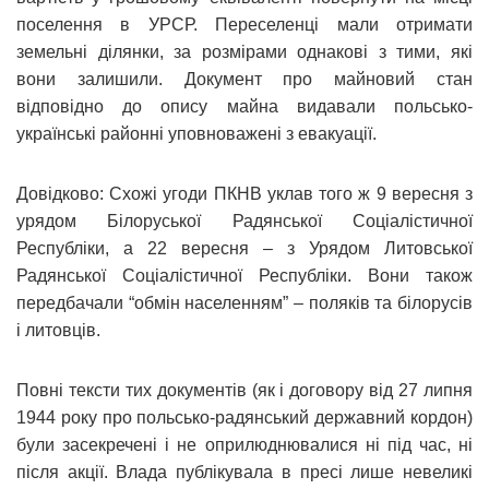
поселення в УРСР. Переселенці мали отримати
земельні ділянки, за розмірами однакові з тими, які
вони залишили. Документ про майновий стан
відповідно до опису майна видавали польсько-
українські районні уповноважені з евакуації.
Довідково: Схожі угоди ПКНВ уклав того ж 9 вересня з
урядом Білоруської Радянської Соціалістичної
Республіки, а 22 вересня – з Урядом Литовської
Радянської Соціалістичної Республіки. Вони також
передбачали “обмін населенням” – поляків та білорусів
і литовців.
Повні тексти тих документів (як і договору від 27 липня
1944 року про польсько-радянський державний кордон)
були засекречені і не оприлюднювалися ні під час, ні
після акції. Влада публікувала в пресі лише невеликі