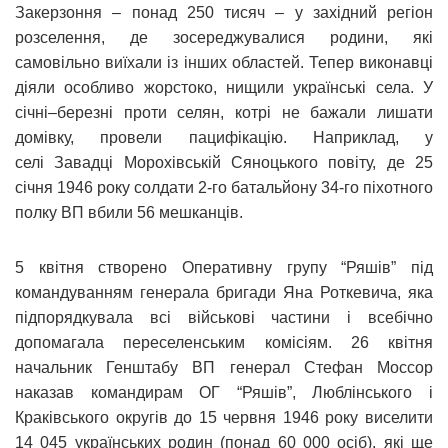
Закерзоння – понад 250 тисяч – у західний регіон
розселення, де зосереджувалися родини, які
самовільно виїхали із інших областей. Тепер виконавці
діяли особливо жорстоко, нищили українські села. У
січні–березні проти селян, котрі не бажали лишати
домівку, провели пацифікацію. Наприклад, у
селі Завадці Морохівській Сяноцького повіту, де 25
січня 1946 року солдати 2-го батальйону 34-го піхотного
полку ВП вбили 56 мешканців.
5 квітня створено Оперативну групу “Ряшів” під
командуванням генерала бригади Яна Роткевича, яка
підпорядкувала всі військові частини і всебічно
допомагала переселенським комісіям. 26 квітня
начальник Генштабу ВП генерал Стефан Моссор
наказав командирам ОГ “Ряшів”, Люблінського і
Краківського округів до 15 червня 1946 року виселити
14 045 українських родин (понад 60 000 осіб), які ще