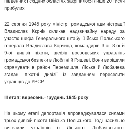
південних і східних областях закріпилося лише 20 тисяч
прибулих.
22 серпня 1945 року міністр громадської адміністрації
Владислав Кєрнік скликав надзвичайну нараду за
участю шефа Генерального штабу Війська Польського
генерала Владислава Корчица, командирів 3-ої, 8-ої й
9-ої дивізії піхоти, шефів воєводських управлінь
громадської безпеки в Любліні й Ряшеві. Вони вирішили
спрямувати в район Перемишля, Ліська й Любачева
згадані піхотні дивізії із завданням переселити
українців до УРСР.
ІІІ етап: вересень–грудень 1945 року
На цьому етапі депортація впроваджувалася силами
трьох дивізій піхоти Війська Польського. Тоді насильно
виселили українців із Ліського, Любачівського,