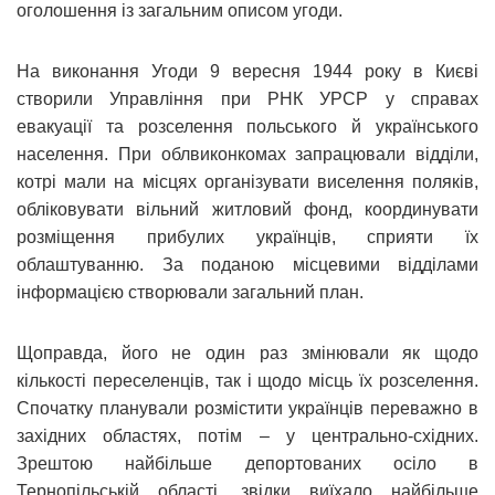
оголошення із загальним описом угоди.
На виконання Угоди 9 вересня 1944 року в Києві
створили Управління при РНК УРСР у справах
евакуації та розселення польського й українського
населення. При облвиконкомах запрацювали відділи,
котрі мали на місцях організувати виселення поляків,
обліковувати вільний житловий фонд, координувати
розміщення прибулих українців, сприяти їх
облаштуванню. За поданою місцевими відділами
інформацією створювали загальний план.
Щоправда, його не один раз змінювали як щодо
кількості переселенців, так і щодо місць їх розселення.
Спочатку планували розмістити українців переважно в
західних областях, потім – у центрально-східних.
Зрештою найбільше депортованих осіло в
Тернопільській області, звідки виїхало найбільше