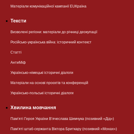
Матеріали комунікаційної кампанії EUКраїна
Тексти
Визволені регіони: матеріали до річниці деокупації
Російсько-українська війна: історичний контекст
Статті
АнтиМіф
Українсько-німецькі історичні діалоги
Матеріали на основі проєктів та конференцій
Українсько-польські історичні діалоги
Хвилина мовчання
Пам’яті Героя України В’ячеслава Шимчука (позивний «Дід»)
Пам’яті штаб-сержанта Віктора Бриткару (позивний «Монах»)