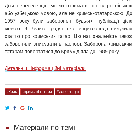
Діти переселенців могли отримати освіту російською
або узбецькою мовою, але не кримськотатарською. До
1957 року були заборонені будь-які публікації цією
мовою. З Великої радянської енциклопедії вилучили
статтю про кримських татар. Цю національність також
заборонили вписувати в паспорт. Заборона кримським
татарам повертатися до Криму діяла до 1989 року.
Детальніші інформаційні матеріали
#Крим
#кримські татари
#депортація
Матеріали по темі