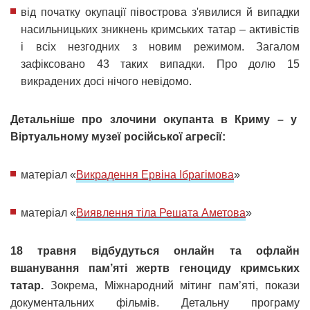
від початку окупації півострова з'явилися й випадки
насильницьких зникнень кримських татар – активістів
і всіх незгодних з новим режимом. Загалом
зафіксовано 43 таких випадки. Про долю 15
викрадених досі нічого невідомо.
Детальніше про злочини окупанта в Криму – у
Віртуальному музеї російської агресії:
матеріал «
Викрадення Ервіна Ібрагімова
»
матеріал «
Виявлення тіла Решата Аметова
»
18 травня відбудуться онлайн та офлайн
вшанування пам’яті жертв геноциду кримських
татар.
Зокрема, Міжнародний мітинг пам’яті, покази
документальних фільмів. Детальну програму