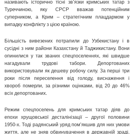
називають історично тісні зв’язки кримських татар з
Туреччиною, яку СРСР вважав потенційним
суперником, а Крим – стратегічним плацдармом у
випадку конфлікту з цією країною.
Більшість вивезених потрапили до Узбекистану і в
сусідні з ним райони Казахстану й Таджикистану. Вони
опинилися у так званих спецпоселеннях, які швидше
нагадували трудові табори. Депортованих
використовували як дешеву робочу силу. За перші три
роки після переселення від голоду, виснаження і
хвороб померли, за різними оцінками, від 20 до 46%
всіх депортованих.
Режим спецпоселень для кримських татар діяв до
епохи хрущовської десталінізації – другої половини
1950-х. Тоді радянський уряд пом’якшив для них умови
життя, але не зняв обвинувачення в державній зраді.