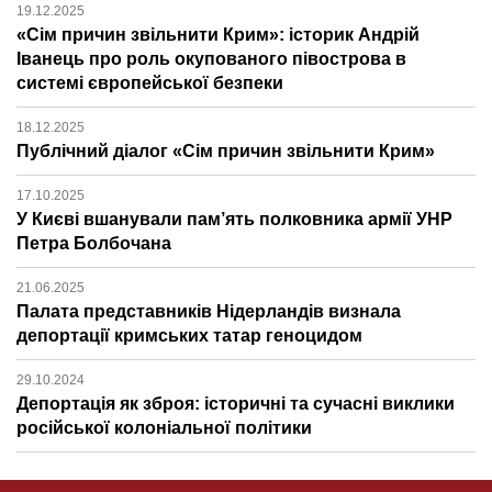
19.12.2025
«Сім причин звільнити Крим»: історик Андрій
Іванець про роль окупованого півострова в
системі європейської безпеки
18.12.2025
Публічний діалог «Сім причин звільнити Крим»
17.10.2025
У Києві вшанували пам’ять полковника армії УНР
Петра Болбочана
21.06.2025
Палата представників Нідерландів визнала
депортації кримських татар геноцидом
29.10.2024
Депортація як зброя: історичні та сучасні виклики
російської колоніальної політики