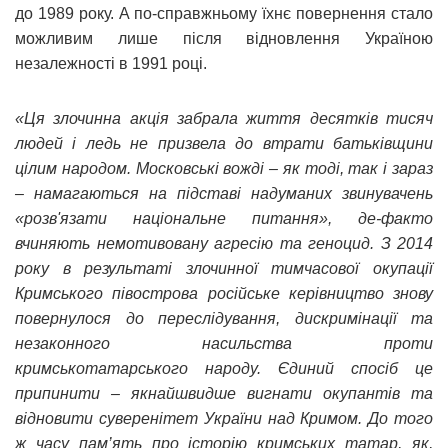
до 1989 року. А по-справжньому їхнє повернення стало
можливим лише після відновлення Україною
незалежності в 1991 році.
«Ця злочинна акція забрала життя десятків тисяч
людей і ледь не призвела до втрати батьківщини
цілим народом. Московські вожді – як тоді, так і зараз
– намагаються на підставі надуманих звинувачень
«розв'язати національне питання», де-факто
вчиняють немотивовану агресію та геноцид. З 2014
року в результаті злочинної тимчасової окупації
Кримського півострова російське керівництво знову
повернулося до переслідування, дискримінації та
незаконного насильства проти
кримськотатарського народу. Єдиний спосіб це
припинити – якнайшвидше вигнати окупантів та
відновити суверенітет України над Кримом. До того
ж часу пам’ять про історію кримських татар, як,